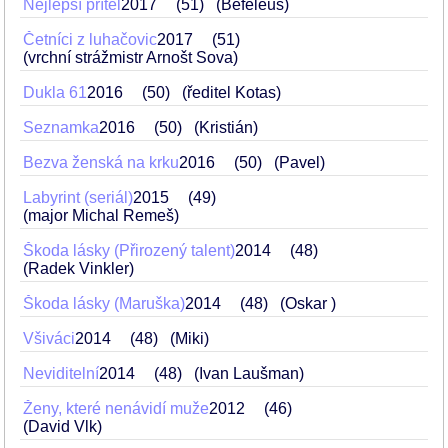
Nejlepší přítel
2017
51
(Befeleus)
Četníci z luhačovic
2017
51
(vrchní strážmistr Arnošt Sova)
Dukla 61
2016
50
(ředitel Kotas)
Seznamka
2016
50
(Kristián)
Bezva ženská na krku
2016
50
(Pavel)
Labyrint (seriál)
2015
49
(major Michal Remeš)
Škoda lásky (Přirozený talent)
2014
48
(Radek Vinkler)
Škoda lásky (Maruška)
2014
48
(Oskar )
Všiváci
2014
48
(Miki)
Neviditelní
2014
48
(Ivan Laušman)
Ženy, které nenávidí muže
2012
46
(David Vlk)