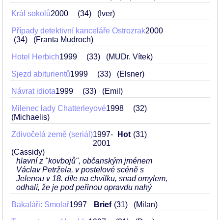
Král sokolů
2000
34
(Iver)
Případy detektivní kanceláře Ostrozrak
2000
34
(Franta Mudroch)
Hotel Herbich
1999
33
(MUDr. Vítek)
Sjezd abiturientů
1999
33
(Elsner)
Návrat idiota
1999
33
(Emil)
Milenec lady Chatterleyové
1998
32
(Michaelis)
Zdivočelá země (seriál)
1997-
Hot
31
2001
(Cassidy)
hlavní z "kovbojů", občanským jménem
Václav Petržela, v postelové scéně s
Jelenou v 18. díle na chvilku, snad omylem,
odhalí, že je pod peřinou opravdu nahý
Bakaláři: Smolař
1997
Brief
31
(Milan)