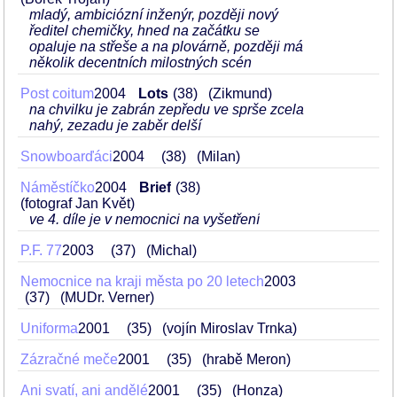
mladý, ambiciózní inženýr, později nový
ředitel chemičky, hned na začátku se
opaluje na střeše a na plovárně, později má
několik decentních milostných scén
Post coitum
2004
Lots
38
(Zikmund)
na chvilku je zabrán zepředu ve sprše zcela
nahý, zezadu je zaběr delší
Snowboarďáci
2004
38
(Milan)
Náměstíčko
2004
Brief
38
(fotograf Jan Květ)
ve 4. díle je v nemocnici na vyšetření
P.F. 77
2003
37
(Michal)
Nemocnice na kraji města po 20 letech
2003
37
(MUDr. Verner)
Uniforma
2001
35
(vojín Miroslav Trnka)
Zázračné meče
2001
35
(hrabě Meron)
Ani svatí, ani andělé
2001
35
(Honza)