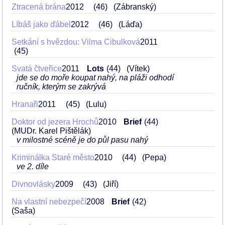
Ztracená brána
2012
46
(Zábranský)
Líbáš jako ďábel
2012
46
(Láďa)
Setkání s hvězdou: Vilma Cibulková
2011
45
Svatá čtveřice
2011
Lots
44
(Vítek)
jde se do moře koupat nahý, na pláži odhodí
ručník, kterým se zakrývá
Hranaři
2011
45
(Lulu)
Doktor od jezera Hrochů
2010
Brief
44
(MUDr. Karel Pištělák)
v milostné scéně je do půl pasu nahý
Kriminálka Staré město
2010
44
(Pepa)
ve 2. díle
Divnovlásky
2009
43
(Jiří)
Na vlastní nebezpečí
2008
Brief
42
(Saša)