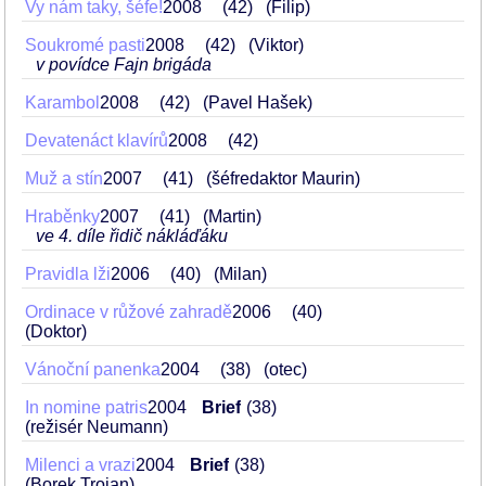
Vy nám taky, šéfe!
2008
42
(Filip)
Soukromé pasti
2008
42
(Viktor)
v povídce Fajn brigáda
Karambol
2008
42
(Pavel Hašek)
Devatenáct klavírů
2008
42
Muž a stín
2007
41
(šéfredaktor Maurin)
Hraběnky
2007
41
(Martin)
ve 4. díle řidič nákláďáku
Pravidla lži
2006
40
(Milan)
Ordinace v růžové zahradě
2006
40
(Doktor)
Vánoční panenka
2004
38
(otec)
In nomine patris
2004
Brief
38
(režisér Neumann)
Milenci a vrazi
2004
Brief
38
(Borek Trojan)