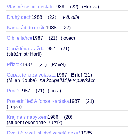
Vlastně se nic nestalo
1988
22
(Honza)
Druhý dech
1988
22
v 8. díle
Kamarád do deště
1988
22
O bílé laňce
1987
21
(lovec)
Opožděná vražda
1987
21
(strážmistr Hartl)
Přízrak
1987
21
(Pavel)
Copak je to za vojáka...
1987
Brief
21
(Milan Kouba)
na koupališti je v plavkách
Proč?
1987
21
(Jirka)
Poslední leč Alfonse Karáska
1987
21
(Lojza)
Krajina s nábytkem
1986
20
(student ekonomie Bursík)
Dva, t.č. v zel. hl. dvě veselé nekuř.
1985