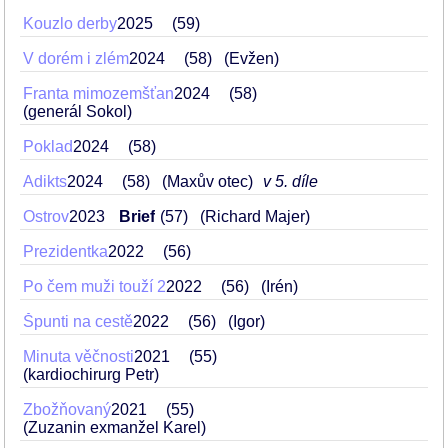
Kouzlo derby
2025
59
V dorém i zlém
2024
58
(Evžen)
Franta mimozemšťan
2024
58
(generál Sokol)
Poklad
2024
58
Adikts
2024
58
(Maxův otec)
v 5. díle
Ostrov
2023
Brief
57
(Richard Majer)
Prezidentka
2022
56
Po čem muži touží 2
2022
56
(Irén)
Špunti na cestě
2022
56
(Igor)
Minuta věčnosti
2021
55
(kardiochirurg Petr)
Zbožňovaný
2021
55
(Zuzanin exmanžel Karel)