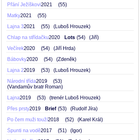
Přání Ježíškovi
2021
55
Matky
2021
55
Lajna 3
2021
55
(Luboš Hrouzek)
Chlap na střídačku
2020
Lots
54
(Jiří)
Večírek
2020
54
(Jiří Hrda)
Bábovky
2020
54
(Zdeněk)
Lajna 2
2019
53
(Luboš Hrouzek)
Národní třída
2019
53
(Vandamův bratr Roman)
Lajna
2019
53
(trenér Luboš Hrouzek)
Přes prsty
2019
Brief
53
(Rudolf Jíra)
Po čem muži touží
2018
52
(Karel Král)
Špunti na vodě
2017
51
(Igor)