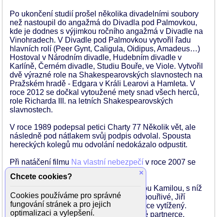
Po ukončení studií prošel několika divadelními soubory
než nastoupil do angažmá do Divadla pod Palmovkou,
kde je dodnes s výjimkou ročního angažmá v Divadle na
Vinohradech. V Divadle pod Palmovkou vytvořil řadu
hlavních rolí (Peer Gynt, Caligula, Oidipus, Amadeus…)
Hostoval v Národním divadle, Hudebním divadle v
Karlíně, Černém divadle, Studiu Bouře, ve Viole. Vytvořil
dvě výrazné role na Shakespearovských slavnostech na
Pražském hradě - Edgara v Králi Learovi a Hamleta. V
roce 2012 se dočkal vytoužené mety snad všech herců,
role Richarda III. na letních Shakespearovských
slavnostech.
V roce 1989 podepsal petici Charty 77 Několik vět, ale
následně pod nátlakem svůj podpis odvolal. Spousta
hereckých kolegů mu odvolání nedokázalo odpustit.
Při natáčení filmu
Na vlastní nebezpečí
v roce 2007 se
zranil a na čas jej to donutilo odpočívat.
×
Chcete cookies?
Po dvaceti letech se rozešel s manželkou Kamilou, s níž
Cookies používáme pro správné
mají dvě dcery. Manželství bylo docela bouřlivé, Jiří
fungování stránek a pro jejich
Langmajer hodně pil, byl pracovně vysoce vytížený.
optimalizaci a vylepšení.
Zklidnil se až později, možná i díky nové partnerce,