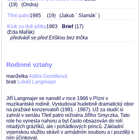
19
(Ondra)
Třetí patro
1985
19
(Jakub ´ Slamák´ )
Kluk za dvě pětky
1983
Brief
17
(Eda Mařák)
předvádí se před Eliškou bez trička
Rodinné vztahy
manželka
Adéla Gondíková
bratr
Lukáš Langmajer
Jiří Langmajer se narodil v roce 1966 v Plzni v
muzikantské rodině. Vystudoval hudebně dramatický obor
na pražské konzervatoři (1981 - 1987). Už za studií si
zahrál v seriálu Třetí patro režiséra Jiřího Smyczka. Tato
role ho vynesla nahoru a byl často obsazován do rolí
mladých grázlíků, ale i pohádkových princů. Základní
vojenskou službu strávil v armádním souboru a i později s
ním účinkoval.