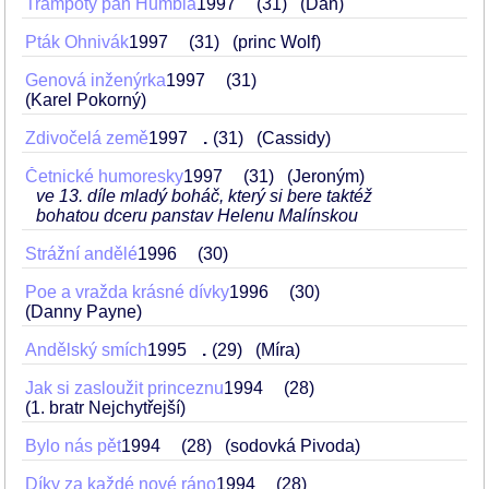
Trampoty pan Humbla
1997
31
(Dan)
Pták Ohnivák
1997
31
(princ Wolf)
Genová inženýrka
1997
31
(Karel Pokorný)
Zdivočelá země
1997
.
31
(Cassidy)
Četnické humoresky
1997
31
(Jeroným)
ve 13. díle mladý boháč, který si bere taktéž
bohatou dceru panstav Helenu Malínskou
Strážní andělé
1996
30
Poe a vražda krásné dívky
1996
30
(Danny Payne)
Andělský smích
1995
.
29
(Míra)
Jak si zasloužit princeznu
1994
28
(1. bratr Nejchytřejší)
Bylo nás pět
1994
28
(sodovká Pivoda)
Díky za každé nové ráno
1994
28