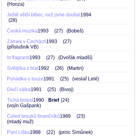
(Honza)
Ještě větší blbec, než jsme doufali
1994
28
Česká muzika
1993
27
(Bobeš)
Zámek v Čechách
1993
27
(příslušník VB)
In flagranti
1993
27
(Dvořák mladší)
Světýlka z blat
1992
26
(Martin)
Pohádka o touze
1991
25
(veslař Lelé)
Dívčí válka
1991
25
(Bivoj)
Tichá bolest
1990
Brief
24
(vojín Gašparik)
Čeleď brouků finančníků
1989
23
(mladý muž)
Paní Liška
1988
22
(princ Šimůnek)