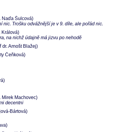
. Naďa Šulcová)
 nic. Trošku odvážnější je v 9. díle, ale pořád nic.
a Králová)
dra, na nichž údajně má jizvu po nehodě
 dr. Arnošt Blažej)
ety Čeňková)
á)
 Mirek Machovec)
mi decentní
jová-Bártová)
ava)