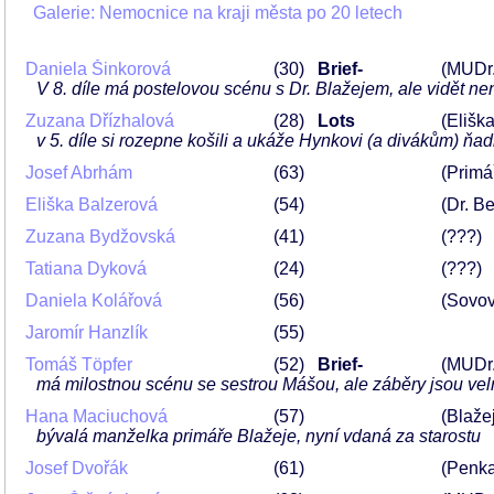
Galerie: Nemocnice na kraji města po 20 letech
Daniela Šinkorová
30
Brief-
(MUDr
V 8. díle má postelovou scénu s Dr. Blažejem, ale vidět není
Zuzana Dřízhalová
28
Lots
(Elišk
v 5. díle si rozepne košili a ukáže Hynkovi (a divákům) ňa
Josef Abrhám
63
(Primář
Eliška Balzerová
54
(Dr. B
Zuzana Bydžovská
41
(???)
Tatiana Dyková
24
(???)
Daniela Kolářová
56
(Sovov
Jaromír Hanzlík
55
Tomáš Töpfer
52
Brief-
(MUDr.
má milostnou scénu se sestrou Mášou, ale záběry jsou vel
Hana Maciuchová
57
(Blaže
bývalá manželka primáře Blažeje, nyní vdaná za starostu
Josef Dvořák
61
(Penk