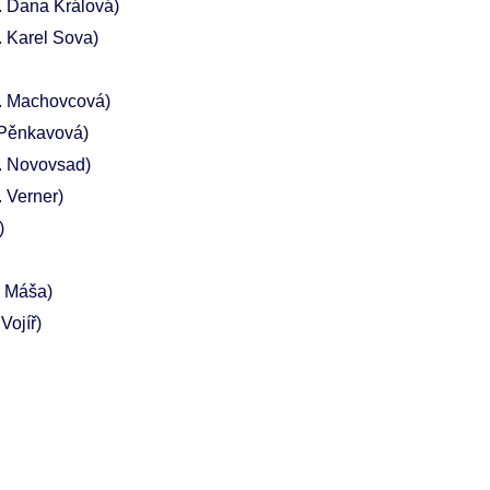
 Dana Králová)
 Karel Sova)
. Machovcová)
 Pěnkavová)
. Novovsad)
 Verner)
)
a Máša)
Vojíř)