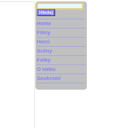
Home
Filmy
Herci
Scény
Fotky
O webu
Soukromí