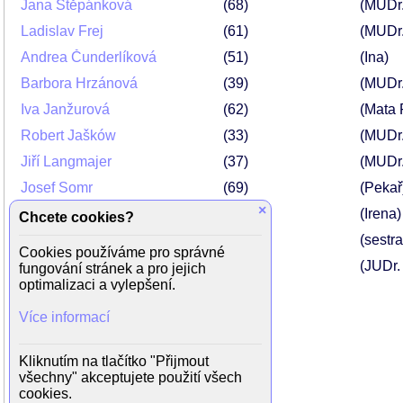
Jana Štěpánková
68
(MUDr.
Ladislav Frej
61
(MUDr.
Andrea Čunderlíková
51
(Ina)
Barbora Hrzánová
39
(MUDr
Iva Janžurová
62
(Mata
Robert Jašków
33
(MUDr
Jiří Langmajer
37
(MUDr.
Josef Somr
69
(Pekař
×
Taťjána Medvecká
49
(Irena)
Chcete cookies?
Naďa Konvalinková
52
(sestr
Cookies používáme pro správné
Martin Dejdar
38
(JUDr. 
fungování stránek a pro jejich
optimalizaci a vylepšení.
Kristýna Luťanská
28
Více informací
Oldřich Navrátil
50
Simona Postlerová
38
Kliknutím na tlačítko "Přijmout
Jana Sováková
všechny" akceptujete použití všech
cookies.
Jiří Strach
29