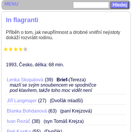
MENU
In flagranti
Příběh o tom, jak neupřímnost a drobné vnitřní nejistoty
dokáží rozvrátit rodinu.
1993
Česko
délka: 68 min
Lenka Skopalová
39
Brief-
(Tereza)
mazlí se svým snoubencem ve spodničce
pod klavírem, takže toho moc vidět není
Jiří Langmajer
27
(Dvořák mladší)
Blanka Bohdanová
63
(paní Krejzová)
Ivan Řezáč
38
(syn Tomáš Krejza)
Petr Kostka
55
(Dvořák)