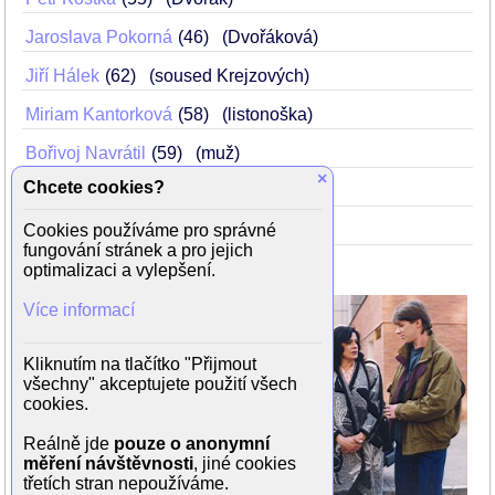
Jaroslava Pokorná
46
(Dvořáková)
Jiří Hálek
62
(soused Krejzových)
Miriam Kantorková
58
(listonoška)
Bořivoj Navrátil
59
(muž)
×
Chcete cookies?
Vlastimil Zavřel
38
(referent)
Cookies používáme pro správné
Matouš Soukenka
(kluk)
fungování stránek a pro jejich
optimalizaci a vylepšení.
Režie: Anna Procházková
Více informací
Scénář: Roman Ráž
Kamera: Miloš Horák
Hudba: Josef Spitzer
Kliknutím na tlačítko "Přijmout
všechny" akceptujete použití všech
cookies.
Reálně jde
pouze o anonymní
měření návštěvnosti
, jiné cookies
třetích stran nepoužíváme.