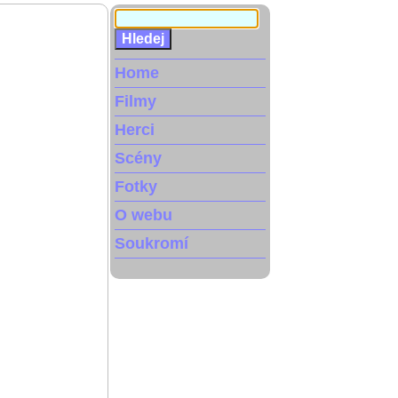
Home
Filmy
Herci
Scény
Fotky
O webu
Soukromí