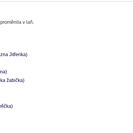
proměnila v laň.
ezna Jitřenka)
vna)
nka žabička)
věčka)