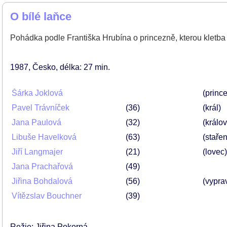
O bílé laňce
Pohádka podle Františka Hrubína o princezně, kterou kletba 
1987
Česko
délka: 27 min
Šárka Joklová
(princ
Pavel Trávníček
36
(král)
Jana Paulová
32
(králo
Libuše Havelková
63
(staře
Jiří Langmajer
21
(lovec)
Jana Prachařová
49
Jiřina Bohdalová
56
(vypra
Vítězslav Bouchner
39
Režie: Jiřina Pokorná