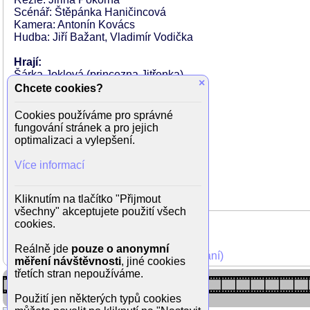
Scénář: Štěpánka Haničincová
Kamera: Antonín Kovács
Hudba: Jiří Bažant, Vladimír Vodička
Hrají:
Šárka Joklová (princezna Jitřenka)
×
Pavel Trávníček (král)
Chcete cookies?
Jana Paulová (královna)
Libuše Havelková (stařenka žabička)
Cookies používáme pro správné
Jiří Langmajer (lovec)
fungování stránek a pro jejich
Ivan Anthon
optimalizaci a vylepšení.
Vítězslav Bouchner
Jana Prachařová
Více informací
Miloš Zídek
Jiřina Bohdalová (vypravěčka)
Kliknutím na tlačítko "Přijmout
všechny" akceptujete použití všech
cookies.
Reálně jde
pouze o anonymní
Mohli jste vidět v TV (zobrazit starší vysílání)
měření návštěvnosti
, jiné cookies
třetích stran nepoužíváme.
Použití jen některých typů cookies