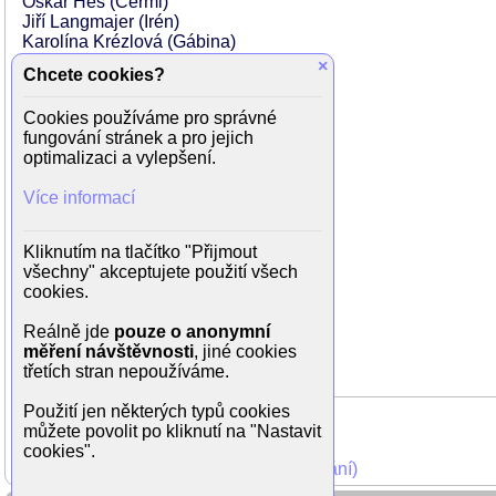
Oskar Hes (Cermi)
Jiří Langmajer (Irén)
Karolína Krézlová (Gábina)
Zuzana Kronerová
×
Chcete cookies?
Martina Babišová
Tereza Kostková (Marcela)
Cookies používáme pro správné
Petra Špindlerová
fungování stránek a pro jejich
Leoš Noha (Franta)
optimalizaci a vylepšení.
Jan Kuželka
Marek Taclík (Radim)
Více informací
Paulina Bakarova
Jiří Maryško (Zygy)
Ondřej Kavan (Zbyněk
Kliknutím na tlačítko "Přijmout
Jiří Bábek (Constable)
všechny" akceptujete použití všech
Julián Záhorovský
cookies.
Pavel Šimčík (Luboš)
Hana Seidlová
Reálně jde
pouze o anonymní
Uršula Kluková
měření návštěvnosti
, jiné cookies
třetích stran nepoužíváme.
Použití jen některých typů cookies
můžete povolit po kliknutí na "Nastavit
cookies".
Mohli jste vidět v TV (zobrazit starší vysílání)