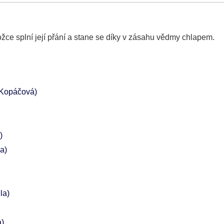
ce splní její přání a stane se díky v zásahu vědmy chlapem.
 Kopáčová)
)
a)
la)
a)