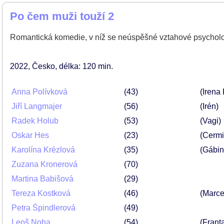
Po čem muži touží 2
Romantická komedie, v níž se neúspěšné vztahové psycholož
2022
Česko
délka: 120 min
Anna Polívková
43
(Irena
Jiří Langmajer
56
(Irén)
Radek Holub
53
(Vagi)
Oskar Hes
23
(Cermi
Karolína Krézlová
35
(Gábin
Zuzana Kronerová
70
Martina Babišová
29
Tereza Kostková
46
(Marce
Petra Špindlerová
49
Leoš Noha
54
(Frant