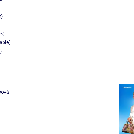
m)
k)
able)
)
ková