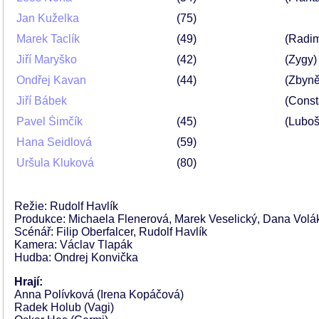
Jan Kuželka
75
Marek Taclík
49
(Radi
Jiří Maryško
42
(Zygy)
Ondřej Kavan
44
(Zbyně
Jiří Bábek
(Const
Pavel Šimčík
45
(Luboš
Hana Seidlová
59
Uršula Kluková
80
Režie: Rudolf Havlík
Produkce: Michaela Flenerová, Marek Veselický, Dana Volá
Scénář: Filip Oberfalcer, Rudolf Havlík
Kamera: Václav Tlapák
Hudba: Ondrej Konvička
Hrají:
Anna Polívková (Irena Kopáčová)
Radek Holub (Vagi)