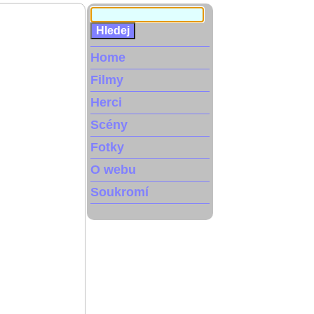
Home
Filmy
Herci
Scény
Fotky
O webu
Soukromí