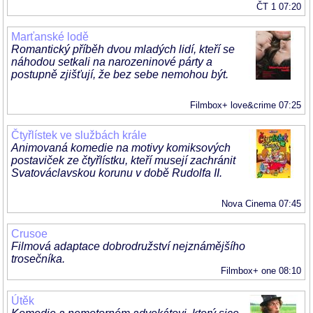
ČT 1 07:20
Marťanské lodě
Romantický příběh dvou mladých lidí, kteří se
náhodou setkali na narozeninové párty a
postupně zjišťují, že bez sebe nemohou být.
Filmbox+ love&crime 07:25
Čtyřlístek ve službách krále
Animovaná komedie na motivy komiksových
postaviček ze čtyřlístku, kteří musejí zachránit
Svatováclavskou korunu v době Rudolfa II.
Nova Cinema 07:45
Crusoe
Filmová adaptace dobrodružství nejznámějšího
trosečníka.
Filmbox+ one 08:10
Útěk