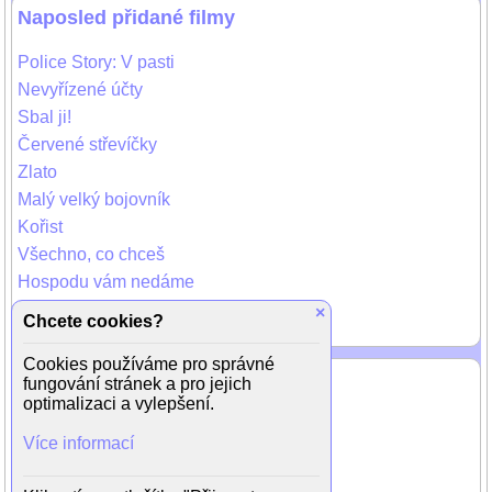
Naposled přidané filmy
Police Story: V pasti
Nevyřízené účty
Sbal ji!
Červené střevíčky
Zlato
Malý velký bojovník
Kořist
Všechno, co chceš
Hospodu vám nedáme
Prázdniny u moře
×
Chcete cookies?
Cookies používáme pro správné
Naposled přidaní herci
fungování stránek a pro jejich
optimalizaci a vylepšení.
Adam Salandra
Více informací
Moira Shearer
Ray Milland