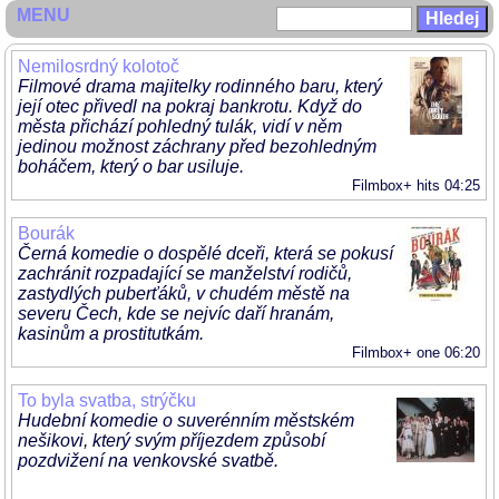
MENU
Nemilosrdný kolotoč
Filmové drama majitelky rodinného baru, který
její otec přivedl na pokraj bankrotu. Když do
města přichází pohledný tulák, vidí v něm
jedinou možnost záchrany před bezohledným
boháčem, který o bar usiluje.
Filmbox+ hits 04:25
Bourák
Černá komedie o dospělé dceři, která se pokusí
zachránit rozpadající se manželství rodičů,
zastydlých puberťáků, v chudém městě na
severu Čech, kde se nejvíc daří hranám,
kasinům a prostitutkám.
Filmbox+ one 06:20
To byla svatba, strýčku
Hudební komedie o suverénním městském
nešikovi, který svým příjezdem způsobí
pozdvižení na venkovské svatbě.