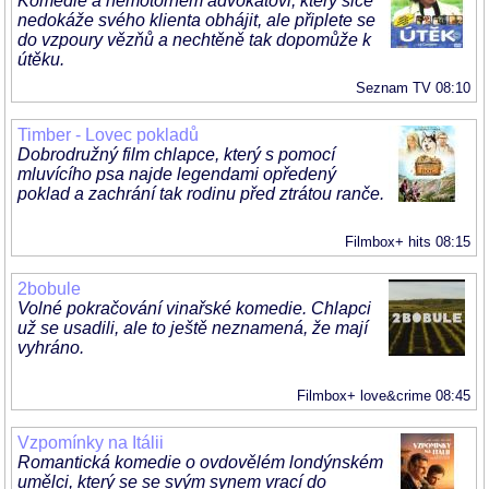
Komedie a nemotorném advokátovi, který sice
nedokáže svého klienta obhájit, ale připlete se
do vzpoury vězňů a nechtěně tak dopomůže k
útěku.
Seznam TV 08:10
Timber - Lovec pokladů
Dobrodružný film chlapce, který s pomocí
mluvícího psa najde legendami opředený
poklad a zachrání tak rodinu před ztrátou ranče.
Filmbox+ hits 08:15
2bobule
Volné pokračování vinařské komedie. Chlapci
už se usadili, ale to ještě neznamená, že mají
vyhráno.
Filmbox+ love&crime 08:45
Vzpomínky na Itálii
Romantická komedie o ovdovělém londýnském
umělci, který se se svým synem vrací do