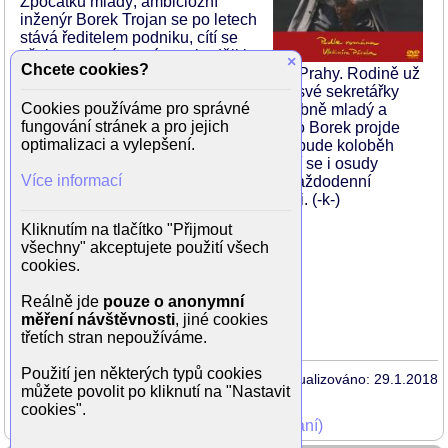
Zpočátku mladý, ambiciózní
inženýr Borek Trojan se po letech
stává ředitelem podniku, cítí se
však unavený, starý a nejraději by
×
Chcete cookies?
odešel na klidnější místečko někam do Prahy. Rodině už
se moc nevěnuje, potěšení hledá jen u své sekretářky
Cookies používáme pro správné
Broni. A na jeho místě se objevuje podobně mladý a
fungování stránek a pro jejich
ambiciózní inženýr. Možná si stejně jako Borek projde
optimalizaci a vylepšení.
stejnou cestu a za deset, patnáct let se bude koloběh
opakovat. Podobně jako Borkův, vyvíjejí se i osudy
Více informací
dalších postav, které se musí poprat s každodenní
všedností a hledat si své místo na slunci. (-k-)
Kliknutím na tlačítko "Přijmout
Režie: Viktor Polesný
všechny" akceptujete použití všech
Produkce: Jiří Koštýř
cookies.
Scénář: Petr Poledňák, Viktor Polesný
Námět: Vladimír Páral
Reálně jde
pouze o anonymní
Kamera: Josef Špelda
měření návštěvnosti
, jiné cookies
Hudba: Karel Svoboda
třetích stran nepoužíváme.
Použití jen některých typů cookies
Aktualizováno: 29.1.2018
můžete povolit po kliknutí na "Nastavit
cookies".
Mohli jste vidět v TV (zobrazit starší vysílání)