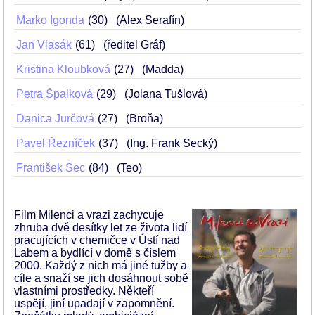
Marko Igonda
30
(Alex Serafín)
Jan Vlasák
61
(ředitel Gráf)
Kristina Kloubková
27
(Madda)
Petra Špalková
29
(Jolana Tušlová)
Danica Jurčová
27
(Broňa)
Pavel Řezníček
37
(Ing. Frank Secký)
František Šec
84
(Teo)
Film Milenci a vrazi zachycuje
zhruba dvě desítky let ze života lidí
pracujících v chemičce v Ústí nad
Labem a bydlící v domě s číslem
2000. Každý z nich má jiné tužby a
cíle a snaží se jich dosáhnout sobě
vlastními prostředky. Někteří
uspějí, jiní upadají v zapomnění.