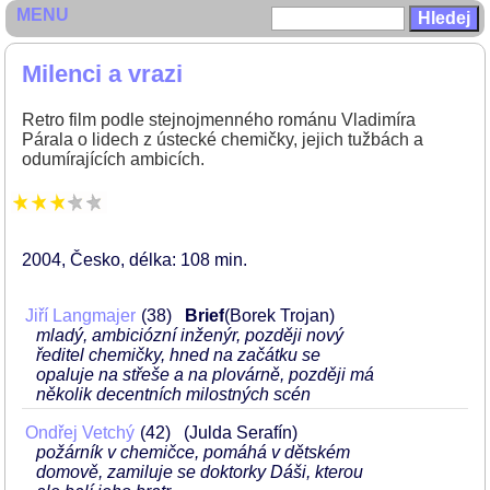
MENU
Milenci a vrazi
Retro film podle stejnojmenného románu Vladimíra
Párala o lidech z ústecké chemičky, jejich tužbách a
odumírajících ambicích.
2004
Česko
délka: 108 min
Jiří Langmajer
38
Brief
(Borek Trojan)
mladý, ambiciózní inženýr, později nový
ředitel chemičky, hned na začátku se
opaluje na střeše a na plovárně, později má
několik decentních milostných scén
Ondřej Vetchý
42
(Julda Serafín)
požárník v chemičce, pomáhá v dětském
domově, zamiluje se doktorky Dáši, kterou