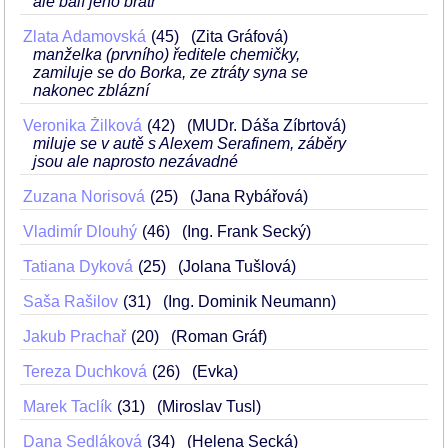
ale balí jeho bratr
Zlata Adamovská
45
(Zita Gráfová)
manželka (prvního) ředitele chemičky,
zamiluje se do Borka, ze ztráty syna se
nakonec zblázní
Veronika Žilková
42
(MUDr. Dáša Zíbrtová)
miluje se v autě s Alexem Serafinem, záběry
jsou ale naprosto nezávadné
Zuzana Norisová
25
(Jana Rybářová)
Vladimír Dlouhý
46
(Ing. Frank Secký)
Tatiana Dyková
25
(Jolana Tušlová)
Saša Rašilov
31
(Ing. Dominik Neumann)
Jakub Prachař
20
(Roman Gráf)
Tereza Duchková
26
(Evka)
Marek Taclík
31
(Miroslav Tusl)
Dana Sedláková
34
(Helena Secká)