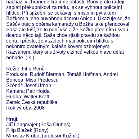
nachází v chráněné krajinné oblasti. Rony proto raději
zaplatí překupníkovi za radu, jak se vyhnout policejní
hlídce. Při sjíždění se sekávají s místním pytlákem
Božkem a jeho půvabnou dcerou Anicou. Ukazuje se, že
Sašův otec s oběma kamarády u Božka také přenocoval.
Saša ale tuší, že to není vše a že Božko před ním i svou
dcerou něco tají. Saša chce zjistit pravdu za každou
cenu, i přesto, že v zádech mají policejní hlídku s
nekontrolovatelným, kalašnikovem ozbrojeným,
Razvanem, který si s životy cizinců velkou hlavu dělat
nebude. (-k-)
Režie: Filip Renč
Produkce: Rudolf Bierman, Tomáš Hoffman, Andrei
Boncea, Misu Predescu
Scénář: Josef Urban
Kamera: Petr Hojda
Hudba: Walter Kraft
Země: Česká republika
Rok výroby: 2008
Hrají:
Jiří Langmajer (Saša Dluhoš)
Filip Blažek (Rony)
Miroslav Krobot (profesor Kužník)