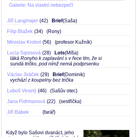
Galerie: Na vlastní nebezpečí
Jiří Langmajer
42
Brief
(Saša)
Filip Blažek
34
(Rony)
Miroslav Krobot
56
(profesor Kužník)
Lucia Siposová
28
Lots
(Míša)
láká Ronyho k zaplavání s v řece tím, že si
sundá tričko, pod nímž nemá podprsenku
Václav Jiráček
29
Brief
(Dominik)
vychází z koupelny bez trička
Luboš Veselý
46
(Sašův otec)
Jana Pidrmanová
22
(sestřička)
Jiří Bábek
(farář)
Když bylo Sašovi dvanáct, jeho