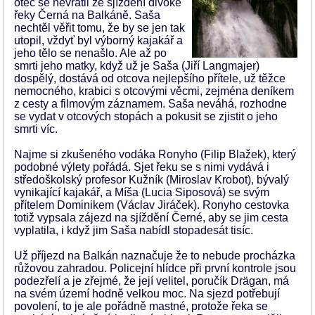
otec se nevrátil ze sjíždění divoké
řeky Černá na Balkáně. Saša
nechtěl věřit tomu, že by se jen tak
utopil, vždyť byl výborný kajakář a
jeho tělo se nenašlo. Ale až po
smrti jeho matky, když už je Saša (Jiří Langmajer)
dospělý, dostává od otcova nejlepšího přítele, už těžce
nemocného, krabici s otcovými věcmi, zejména deníkem
z cesty a filmovým záznamem. Saša neváhá, rozhodne
se vydat v otcových stopách a pokusit se zjistit o jeho
smrti víc.
Najme si zkušeného vodáka Ronyho (Filip Blažek), který
podobné výlety pořádá. Sjet řeku se s nimi vydává i
středoškolský profesor Kužník (Miroslav Krobot), bývalý
vynikající kajakář, a Míša (Lucia Siposová) se svým
přítelem Dominikem (Václav Jiráček). Ronyho cestovka
totiž vypsala zájezd na sjíždění Černé, aby se jim cesta
vyplatila, i když jim Saša nabídl stopadesát tisíc.
Už příjezd na Balkán naznačuje že to nebude procházka
růžovou zahradou. Policejní hlídce při první kontrole jsou
podezřelí a je zřejmé, že její velitel, poručík Drägan, má
na svém území hodně velkou moc. Na sjezd potřebují
povolení, to je ale pořádně mastné, protože řeka se