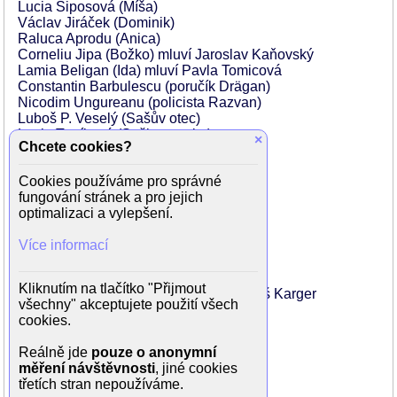
Lucia Siposová (Míša)
Václav Jiráček (Dominik)
Raluca Aprodu (Anica)
Corneliu Jipa (Božko) mluví Jaroslav Kaňovský
Lamia Beligan (Ida) mluví Pavla Tomicová
Constantin Barbulescu (poručík Drägan)
Nicodim Ungureanu (policista Razvan)
Luboš P. Veselý (Sašův otec)
Lucie Trmíková (Sašina matka)
×
Chcete cookies?
Jakub Cihla (Saša dvanáctiletý)
Tomáš Kuchta (řidič mikrobusu)
Cookies používáme pro správné
Petr Oldřich Novotný (kajakář)
fungování stránek a pro jejich
Tomáš Fantomas Svoboda (kajakář)
optimalizaci a vylepšení.
Robert Bob Kazík (kajakář)
Jiří Bábek (farář)
Více informací
Radek Žák (majitel cestovky)
Zdeněk Mlčoch (Crha)
Jana Pidrmanová (sestřička)
Kliknutím na tlačítko "Přijmout
Dorian Rambu (obchodník) mluví Tomáš Karger
všechny" akceptujete použití všech
Tiberiu Popa (dítě u Božka)
cookies.
Andrea Cosmina Coscai (dítě u Božka)
Alexandra Dragomirescu (dítě u Božka)
Reálně jde
pouze o anonymní
Marek Dalík (voják)
měření návštěvnosti
, jiné cookies
Jan Svěrák (prodavač ve foto kino)
třetích stran nepoužíváme.