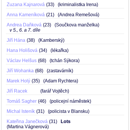
Zuzana Kajnarová
33
(kriminalistka Irena)
Anna Kameníková
21
(Andrea Remešová)
Andrea Daňková
23
(Součkova manželka)
v 5., 6. a 7. díle
Jiří Hána
38
(Kamberský)
Hana Holišová
34
(lékařka)
Václav Helšus
68
(tchán Sýkora)
Jiří Wohanka
68
(zastavárník)
Marek Holý
35
(Adam Rychtera)
Jiří Racek
(farář Vojtěch)
Tomáš Sagher
46
(policejní náměstek)
Michal Isteník
31
(policista v Blansku)
Kateřina Janečková
31
Lots
(Martina Vágnerová)