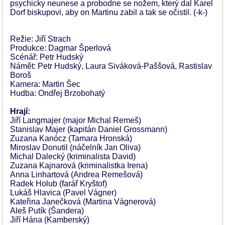
psychicky neunese a probodne se nožem, který dal Karel
Dorf biskupovi, aby on Martinu zabil a tak se očistil. (-k-)
Režie: Jiří Strach
Produkce: Dagmar Šperlová
Scénář: Petr Hudský
Námět: Petr Hudský, Laura Siváková-Paššová, Rastislav
Boroš
Kamera: Martin Šec
Hudba: Ondřej Brzobohatý
Hrají:
Jiří Langmajer (major Michal Remeš)
Stanislav Majer (kapitán Daniel Grossmann)
Zuzana Kanócz (Tamara Hronská)
Miroslav Donutil (náčelník Jan Oliva)
Michal Dalecký (kriminalista David)
Zuzana Kajnarová (kriminalistka Irena)
Anna Linhartová (Andrea Remešová)
Radek Holub (farář Kryštof)
Lukáš Hlavica (Pavel Vágner)
Kateřina Janečková (Martina Vágnerová)
Aleš Putík (Šandera)
Jiří Hána (Kamberský)