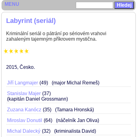
MENU
Labyrint (seriál)
Kriminální seriál o pátrání po sériovém vrahovi
zahaleným tajemným příkrovem mystična.
2015
Česko
Jiří Langmajer
49
(major Michal Remeš)
Stanislav Majer
37
(kapitán Daniel Grossmann)
Zuzana Kanócz
35
(Tamara Hronská)
Miroslav Donutil
64
(náčelník Jan Oliva)
Michal Dalecký
32
(kriminalista David)