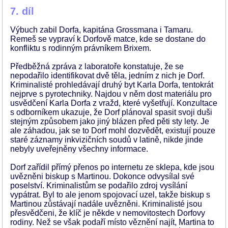
7. díl
Výbuch zabil Dorfa, kapitána Grossmana i Tamaru.
Remeš se vypraví k Dorfově matce, kde se dostane do
konfliktu s rodinným právníkem Brixem.
Předběžná zpráva z laboratoře konstatuje, že se
nepodařilo identifikovat dvě těla, jedním z nich je Dorf.
Kriminalisté prohledávají druhý byt Karla Dorfa, tentokrát
nejprve s pyrotechniky. Najdou v něm dost materiálu pro
usvědčení Karla Dorfa z vražd, které vyšetřují. Konzultace
s odborníkem ukazuje, že Dorf plánoval spasit svoji duši
stejným způsobem jako jiný blázen před pěti sty lety. Je
ale záhadou, jak se to Dorf mohl dozvědět, existují pouze
staré záznamy inkvizičních soudů v latině, nikde jinde
nebyly uveřejněny všechny informace.
Dorf zařídil přímý přenos po internetu ze sklepa, kde jsou
uvězněni biskup s Martinou. Dokonce odvysílal své
poselství. Kriminalistům se podařilo zdroj vysílání
vypátrat. Byl to ale jenom spojovací uzel, takže biskup s
Martinou zůstávají nadále uvězněni. Kriminalisté jsou
přesvědčeni, že klíč je někde v nemovitostech Dorfovy
rodiny. Než se však podaří místo věznění najít, Martina to