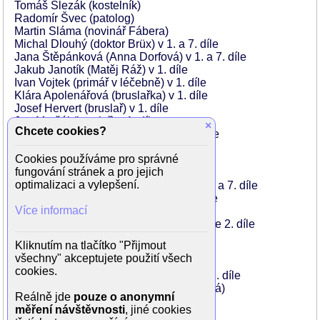
Tomáš Slezák (kostelník)
Radomír Švec (patolog)
Martin Sláma (novinář Fábera)
Michal Dlouhý (doktor Brüx) v 1. a 7. díle
Jana Štěpánková (Anna Dorfová) v 1. a 7. díle
Jakub Janotík (Matěj Ráž) v 1. díle
Ivan Vojtek (primář v léčebně) v 1. díle
Klára Apolenářová (bruslařka) v 1. díle
Josef Hervert (bruslař) v 1. díle
Jan Maršál (bruslař) v 1. díle
×
Chcete cookies?
Pavla Vitázková (Zita Karasová) v 1. díle
Martin Engel (soudce Matula) v 1. díle
Cookies používáme pro správné
Jiří Valůšek (Ondřej Klíma) v 1. díle
fungování stránek a pro jejich
Petr Bláha (obžalovaný) v 1. díle
optimalizaci a vylepšení.
Iveta Austová (mladá ošetřovatelka) v 1. a 7. díle
Jakub Zedníček (štamgast Jára) v 1. díle
Více informací
Karel Mišurec (klenotník) v 1. díle
Petra Jungmanová (Hedvika Klímová) ve 2. díle
Martin Zahálka (Oldřich Kovář)
Kliknutím na tlačítko "Přijmout
Eva Vrbková (Jitka Kovářová)
všechny" akceptujete použití všech
Václav Helšus (tchán Sýkora)
cookies.
Diana Velčická (Karasova milenka) ve 2. díle
Lenka Krobotová (Tereza Grossmannová)
Reálně jde
pouze o anonymní
Rostislav Gajdoš (šéfredaktor) ve 2. díle
měření návštěvnosti
, jiné cookies
...