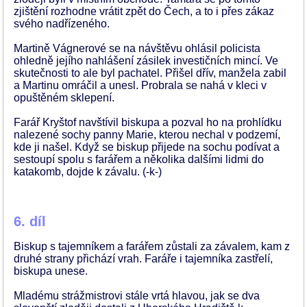
zjištění rozhodne vrátit zpět do Čech, a to i přes zákaz
svého nadřízeného.
Martině Vágnerové se na návštěvu ohlásil policista
ohledně jejího nahlášení zásilek investičních mincí. Ve
skutečnosti to ale byl pachatel. Přišel dřív, manžela zabil
a Martinu omráčil a unesl. Probrala se nahá v kleci v
opuštěném sklepení.
Farář Kryštof navštívil biskupa a pozval ho na prohlídku
nalezené sochy panny Marie, kterou nechal v podzemí,
kde ji našel. Když se biskup přijede na sochu podívat a
sestoupí spolu s farářem a několika dalšími lidmi do
katakomb, dojde k závalu. (-k-)
6. díl
Biskup s tajemníkem a farářem zůstali za závalem, kam z
druhé strany přichází vrah. Faráře i tajemníka zastřelí,
biskupa unese.
Mladému strážmistrovi stále vrtá hlavou, jak se dva