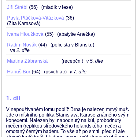
Jiří Štrébl
56
(mladík v lese)
Pavla Ptáčková-Vitázková
36
(Zita Karasová)
Ivana Hloužková
55
(abatyše Anežka)
Radim Novák
44
(policista v Blansku)
ve 2. díle
Martina Zábranská
(recepční)
v 5. díle
Hanuš Bor
64
(psychiatr)
v 7. díle
1. díl
V nepoužívaném lomu poblíž Brna je nalezen mrtvý muž.
Jde o místního politika Stanislava Karase známého svými
konexemi. Nalezen byl nabodnutý na kůl, probodnutý
mečem (replikou středověkého holandského meče) a
omotaný černým hadem. To vše až po smrti, před ní ale
zřejmě krutě trpěl, hladem, zimou, měl zlomené obě ruce i