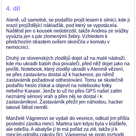
4. díl
Aleně, už samotné, se podařilo projít lesem k silnici, kde ji
srazil projíždějící náklaďák, pod který se vypotácela.
Naštěstí jen o kousek nedobrzdil, takže Andrea ze srážky
vyvázla jen s pár zlomenými žebry. Vzhledem k
předchozím strastem ovšem skončila v komatu v
nemocnici.
Druhý ze slovenských zlodějů dojel až na malé nádraží,
kde mu ukradli batoh dva povaleči, před něž dojel jako na
jevišti. Notebook, který zloději ukradli v Alenině vězení,
se přes zastavárnu dostal až k hackerovi, po němž
zastavárník požadoval odheslování. Tomu se skutečně
podařilo heslo získat a objevil na notebooku fotky
mrtvého Karase. Jenže to už ho přes GPS našel zatím
neznámý sériový vrah a přes něj se dostal i k
zastavárníkovi. Zastavárník přežil jen náhodou, hacker
takové štěstí neměl.
Manželé Vágnerovi se vydali do vesnice, odkud jim přišla
poslední zásilka mincí. Martina tam kdysi byla v klášteře,
ale odešla. A abatyše jí to má pořád za zlé, takže jí k
mincím odmítla cokoliv říct. Vágnerovi se proto rozhodli