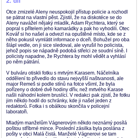
2. díl
Otce zmizelé Aleny neuspokojil přístup policie a rozhodl
se pátrat na vlastní pěst. Zjistil, že na diskotéce se do
Aleny navážel nějaký mladík, Adam Rychtera, který se
popral s přítelem jeho kamarádky a pak ho vyhodili. Otec
Kovář si ho našel a odvezl na opuštěné místo, kde se z
něho pokusil vymlátit informace o dceři. Bohužel pro oba
šlápl vedle, on ji sice sledoval, ale vyrušil ho policista,
jehož popis se nápadně podobá střelci ze soudní síně. I
policisty napadne, že Rychtera by mohl vědět a vyhlásí
po něm pátrání.
V bulváru otiskli fotku s mrtvým Karasem. Náčelníka
oddělení to přivedlo do stavu nejvyšší naštvanosti, ale
major Remeš si podle stínů na fotce všiml, že byla
pořízeny o dobré dvě hodiny dřív, než mrtvého Karase
našli náhodní kolem bruslící. V redakci pak zjistí, že fotku
jim někdo hodil do schránky, kde ji našel jeden z
redaktorů. Fotka i s obálkou skončila v policejní
laboratoři.
Mladým manželům Vágnerovým někdo neznámý posílá
poštou stříbrné mince. Poslední zásilka byla poslána z
pošty v obci Malá čistá. Manželé Vágnerovi se tam