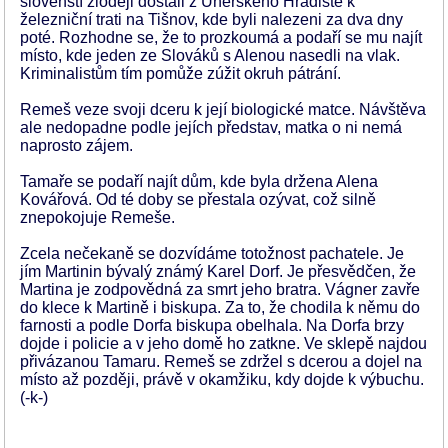
slovenští zloději dostali z Uherského Hradiště k
železniční trati na Tišnov, kde byli nalezeni za dva dny
poté. Rozhodne se, že to prozkoumá a podaří se mu najít
místo, kde jeden ze Slováků s Alenou nasedli na vlak.
Kriminalistům tím pomůže zúžit okruh pátrání.
Remeš veze svoji dceru k její biologické matce. Návštěva
ale nedopadne podle jejích představ, matka o ni nemá
naprosto zájem.
Tamaře se podaří najít dům, kde byla držena Alena
Kovářová. Od té doby se přestala ozývat, což silně
znepokojuje Remeše.
Zcela nečekaně se dozvídáme totožnost pachatele. Je
jím Martinin bývalý známý Karel Dorf. Je přesvědčen, že
Martina je zodpovědná za smrt jeho bratra. Vágner zavře
do klece k Martině i biskupa. Za to, že chodila k němu do
farnosti a podle Dorfa biskupa obelhala. Na Dorfa brzy
dojde i policie a v jeho domě ho zatkne. Ve sklepě najdou
přivázanou Tamaru. Remeš se zdržel s dcerou a dojel na
místo až později, právě v okamžiku, kdy dojde k výbuchu.
(-k-)