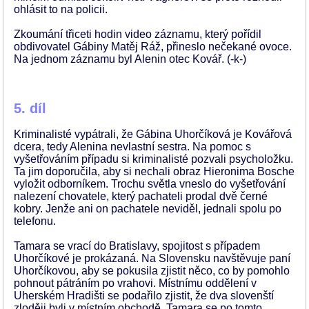
ohlásit to na policii.
Zkoumání třiceti hodin video záznamu, který pořídil
obdivovatel Gábiny Matěj Ráž, přineslo nečekané ovoce.
Na jednom záznamu byl Alenin otec Kovář. (-k-)
5. díl
Kriminalisté vypátrali, že Gábina Uhorčíková je Kovářová
dcera, tedy Alenina nevlastní sestra. Na pomoc s
vyšetřováním případu si kriminalisté pozvali psycholožku.
Ta jim doporučila, aby si nechali obraz Hieronima Bosche
vyložit odborníkem. Trochu světla vneslo do vyšetřování
nalezení chovatele, který pachateli prodal dvě černé
kobry. Jenže ani on pachatele neviděl, jednali spolu po
telefonu.
Tamara se vrací do Bratislavy, spojitost s případem
Uhorčíkové je prokázaná. Na Slovensku navštěvuje paní
Uhorčíkovou, aby se pokusila zjistit něco, co by pomohlo
pohnout pátráním po vrahovi. Místnímu oddělení v
Uherském Hradišti se podařilo zjistit, že dva slovenští
zloději byli v místním obchodě. Tamara se po tomto