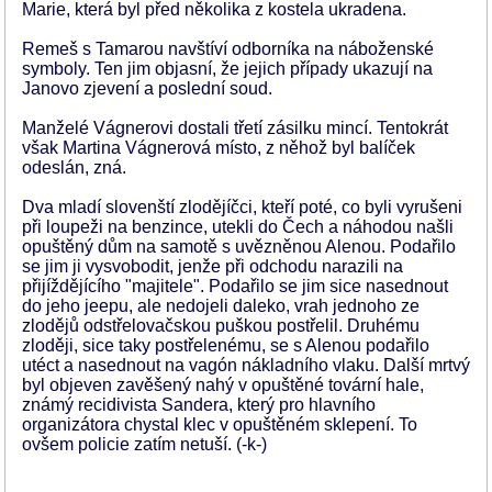
Marie, která byl před několika z kostela ukradena.
Remeš s Tamarou navštíví odborníka na náboženské
symboly. Ten jim objasní, že jejich případy ukazují na
Janovo zjevení a poslední soud.
Manželé Vágnerovi dostali třetí zásilku mincí. Tentokrát
však Martina Vágnerová místo, z něhož byl balíček
odeslán, zná.
Dva mladí slovenští zlodějíčci, kteří poté, co byli vyrušeni
při loupeži na benzince, utekli do Čech a náhodou našli
opuštěný dům na samotě s uvězněnou Alenou. Podařilo
se jim ji vysvobodit, jenže při odchodu narazili na
přijíždějícího "majitele". Podařilo se jim sice nasednout
do jeho jeepu, ale nedojeli daleko, vrah jednoho ze
zlodějů odstřelovačskou puškou postřelil. Druhému
zloději, sice taky postřelenému, se s Alenou podařilo
utéct a nasednout na vagón nákladního vlaku. Další mrtvý
byl objeven zavěšený nahý v opuštěné tovární hale,
známý recidivista Sandera, který pro hlavního
organizátora chystal klec v opuštěném sklepení. To
ovšem policie zatím netuší. (-k-)