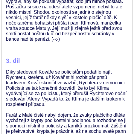
vypraví, aby se pokusili vypátrat, kdo jim mince poslala.
Pošťačka si sice na odesílatele vzpomene, nebyl to ale
nikdo místní. Shodou okolností se jedná o stejnou
vesnici, jejíž farář někdy slyší v kostele plačící dítě. K
nečekanému bohatství přišla i paní Klímová, manželka
vraha soudce Matuly. Její muž jí zřejmě ještě před svou
smrtí poslal poštou klíč od bezpečnostní schránky v
bance nadité penězi. (-k-)
3. díl
Díky sledování Kováře se policistům podařilo najít
Rychteru, kterému už Kovář stihl rozbít pár prstů
kladivem. Kovář skončil ve vazbě, Rychtera v nemocnici.
Policisté se tak konečně dozvědí, že to byl Klíma
vydávající se za policistu, který přerušil Rychterovo noční
sledování Aleny. Vypadá to, že Klíma je dalším krokem k
rozpletení případu.
Farář z Malé čisté nabyl dojem, že zvuky plačícího dítěte
vycházejí z krypty pod kostelní podlahou a rozhodne se ji
s pomocí místního policisty a farníků prozkoumat. Zjištění
je překvapivé, krypta je prázdná, až na sochu svaté pann