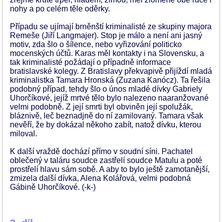
nohy a po celém těle oděrky.
Případu se ujímají brněnští kriminalisté ze skupiny majora
Remeše (Jiří Langmajer). Stop je málo a není ani jasný
motiv, zda šlo o šílence, nebo vyřizování politicko
mocenských účtů. Karas měl kontakty i na Slovensku, a
tak kriminalisté požádají o případně informace
bratislavské kolegy. Z Bratislavy překvapivě přijíždí mladá
kriminalistka Tamara Hronská (Zuzana Kanócz). Ta řešila
podobný případ, tehdy šlo o únos mladé dívky Gabriely
Uhorčíkové, jejíž mrtvé tělo bylo nalezeno naaranžované
velmi podobně. Z její smrti byl obviněn její spolužák,
bláznivě, leč beznadjně do ní zamilovaný. Tamara však
nevěří, že by dokázal někoho zabít, natož dívku, kterou
miloval.
K další vraždě dochází přímo v soudní síni. Pachatel
oblečený v taláru soudce zastřelí soudce Matulu a poté
prostřelí hlavu sám sobě. A aby to bylo ještě zamotanější,
zmizela další dívka, Alena Kolářová, velmi podobná
Gábině Uhorčíkové. (-k-)