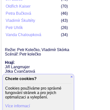
Oldřich Kaiser
70
Petra Bučková
46
Vladimír Škultéty
43
Petr Uhlík
26
Vanda Chaloupková
34
Režie: Petr Kolečko, Vladimír Skórka
Scénář: Petr kolečko
Hrají:
Jiří Langmajer
Jitka Čvančarová
Michal Dlouhý
×
Chcete cookies?
Petra Nesvačilová
Ondřej Sokol
Cookies používáme pro správné
Martin Finger
fungování stránek a pro jejich
Michal Isteník
optimalizaci a vylepšení.
Robert Nebřenský
Jiří Vyorálek
Více informací
Jiří Lábus