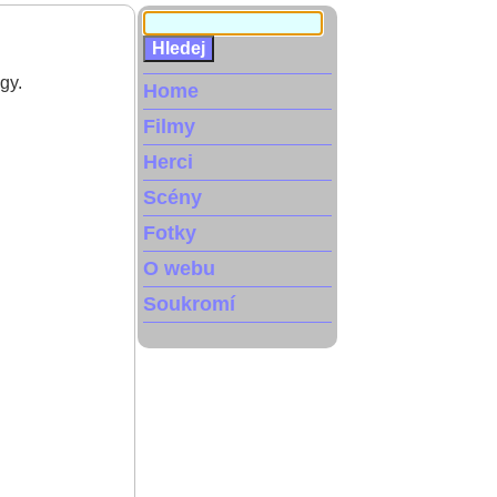
gy.
Home
Filmy
Herci
Scény
Fotky
O webu
Soukromí