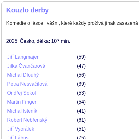
Kouzlo derby
Komedie o lásce i vášni, které každý prožívá jinak zasazená 
2025
Česko
délka: 107 min
Jiří Langmajer
59
Jitka Čvančarová
47
Michal Dlouhý
56
Petra Nesvačilová
39
Ondřej Sokol
53
Martin Finger
54
Michal Isteník
41
Robert Nebřenský
61
Jiří Vyorálek
51
Jiří Lábus
75