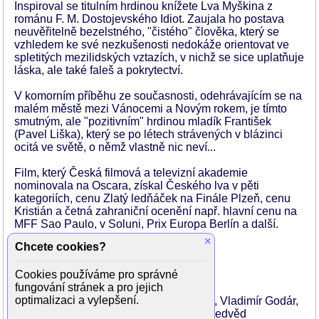
Inspiroval se titulním hrdinou knížete Lva Myškina z
románu F. M. Dostojevského Idiot. Zaujala ho postava
neuvěřitelně bezelstného, "čistého" člověka, který se
vzhledem ke své nezkušenosti nedokáže orientovat ve
spletitých mezilidských vztazích, v nichž se sice uplatňuje
láska, ale také faleš a pokrytectví.
V komorním příběhu ze současnosti, odehrávajícím se na
malém městě mezi Vánocemi a Novým rokem, je tímto
smutným, ale "pozitivním" hrdinou mladík František
(Pavel Liška), který se po létech strávených v blázinci
ocitá ve světě, o němž vlastně nic neví...
Film, který Česká filmová a televizní akademie
nominovala na Oscara, získal Českého lva v pěti
kategoriích, cenu Zlatý ledňáček na Finále Plzeň, cenu
Kristián a četná zahraniční ocenění např. hlavní cenu na
MFF Sao Paulo, v Soluni, Prix Europa Berlín a další.
×
Chcete cookies?
Režie: Saša Gedeon
Produkce: Vít Charous, Jiří Koštýř
Cookies používáme pro správné
Scénář: Saša Gedeon
fungování stránek a pro jejich
Kamera: Štěpán Kučera
optimalizaci a vylepšení.
Hudba: Miloslav Ducháč, Vladimír Fuka, Vladimír Godár,
Jan Hála, Jaroslav Jankovec, Zdeněk Nedvěd