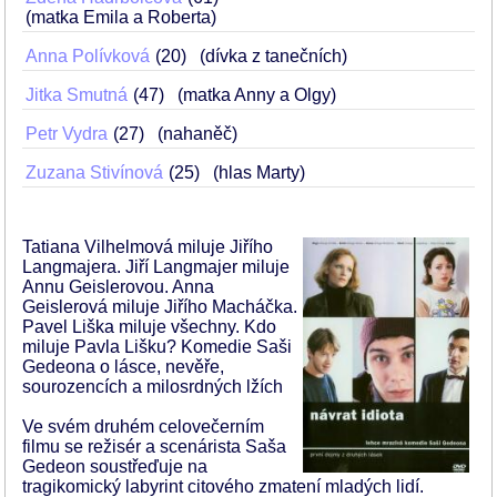
(matka Emila a Roberta)
Anna Polívková
20
(dívka z tanečních)
Jitka Smutná
47
(matka Anny a Olgy)
Petr Vydra
27
(nahaněč)
Zuzana Stivínová
25
(hlas Marty)
Tatiana Vilhelmová miluje Jiřího
Langmajera. Jiří Langmajer miluje
Annu Geislerovou. Anna
Geislerová miluje Jiřího Macháčka.
Pavel Liška miluje všechny. Kdo
miluje Pavla Lišku? Komedie Saši
Gedeona o lásce, nevěře,
sourozencích a milosrdných lžích
Ve svém druhém celovečerním
filmu se režisér a scenárista Saša
Gedeon soustřeďuje na
tragikomický labyrint citového zmatení mladých lidí.