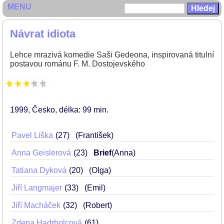
MENU
Návrat idiota
Lehce mrazivá komedie Saši Gedeona, inspirovaná titulní
postavou románu F. M. Dostojevského
1999
Česko
délka: 99 min
Pavel Liška
27
(František)
Anna Geislerová
23
Brief
(Anna)
Tatiana Dyková
20
(Olga)
Jiří Langmajer
33
(Emil)
Jiří Macháček
32
(Robert)
Zdena Hadrbolcová
61