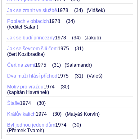
Jak se zranit ve službě
1978
34
(Vlášek)
Poplach v oblacích
1978
34
(ředitel Safari)
Jak se budí princezny
1978
34
(Jakub)
Jak se ševcem šili čerti
1975
31
(čert Kozibradka)
Čert na zemi
1975
31
(Salamandr)
Dva muži hlásí příchod
1975
31
(Valeš)
Motiv pro vraždu
1974
30
(kapitán Havránek)
Štafle
1974
30
Králův kalich
1974
30
(Matyáš Korvín)
Byl jednou jeden dům
1974
30
(Přemek Tvaroh)