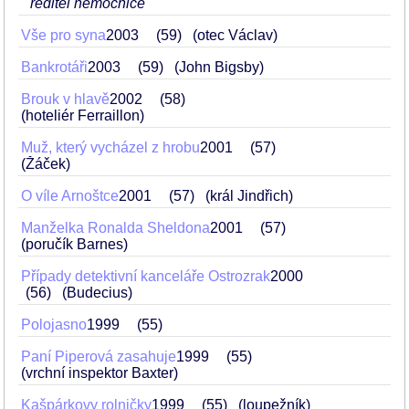
ředitel nemocnice
Vše pro syna
2003
59
(otec Václav)
Bankrotáři
2003
59
(John Bigsby)
Brouk v hlavě
2002
58
(hoteliér Ferraillon)
Muž, který vycházel z hrobu
2001
57
(Žáček)
O víle Arnoštce
2001
57
(král Jindřich)
Manželka Ronalda Sheldona
2001
57
(poručík Barnes)
Případy detektivní kanceláře Ostrozrak
2000
56
(Budecius)
Polojasno
1999
55
Paní Piperová zasahuje
1999
55
(vrchní inspektor Baxter)
Kašpárkovy rolničky
1999
55
(loupežník)