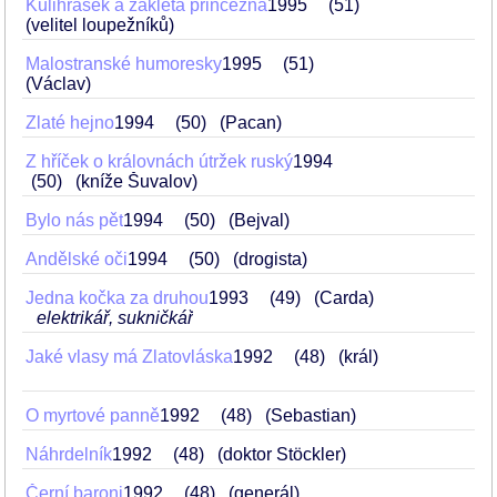
Kulihrášek a zakletá princezna
1995
51
(velitel loupežníků)
Malostranské humoresky
1995
51
(Václav)
Zlaté hejno
1994
50
(Pacan)
Z hříček o královnách útržek ruský
1994
50
(kníže Šuvalov)
Bylo nás pět
1994
50
(Bejval)
Andělské oči
1994
50
(drogista)
Jedna kočka za druhou
1993
49
(Carda)
elektrikář, sukničkář
Jaké vlasy má Zlatovláska
1992
48
(král)
O myrtové panně
1992
48
(Sebastian)
Náhrdelník
1992
48
(doktor Stöckler)
Černí baroni
1992
48
(generál)