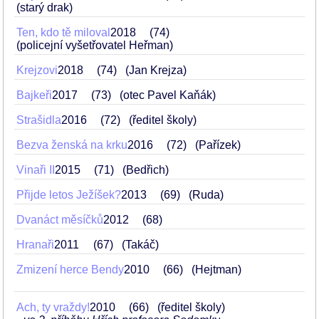
(starý drak)
Ten, kdo tě miloval
2018
74
(policejní vyšetřovatel Heřman)
Krejzovi
2018
74
(Jan Krejza)
Bajkeři
2017
73
(otec Pavel Kaňák)
Strašidla
2016
72
(ředitel školy)
Bezva ženská na krku
2016
72
(Pařízek)
Vinaři II
2015
71
(Bedřich)
Přijde letos Ježíšek?
2013
69
(Ruda)
Dvanáct měsíčků
2012
68
Hranaři
2011
67
(Takáč)
Zmizení herce Bendy
2010
66
(Hejtman)
Ach, ty vraždy!
2010
66
(ředitel školy)