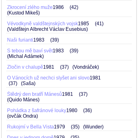
Zkrocení zlého muže
1986
42
(Kustod Mikeš)
Vévodkyně valdštejnských vojsk
1985
41
(Valdštejn Albrecht Václav Eusebius)
Naši furianti
1983
39
S tebou mě baví svět
1983
39
(Michal Adámek)
Zločin v chalupě
1981
37
(Vondráček)
O Vánocích už nechci slyšet ani slovo
1981
37
(Saša)
Štědrý den bratří Mánesů
1981
37
(Quido Mánes)
Pohádka z šafránové louky
1980
36
(ovčák Ondra)
Rukojmí v Bella Vista
1979
35
(Wunder)
Dnes v jednom domě
1979
35