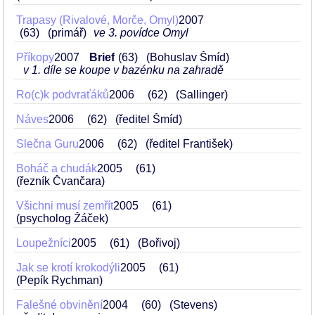
Trapasy (Rivalové, Morče, Omyl)
2007
63
(primář)
ve 3. povídce Omyl
Příkopy
2007
Brief
63
(Bohuslav Šmíd)
v 1. díle se koupe v bazénku na zahradě
Ro(c)k podvraťáků
2006
62
(Sallinger)
Náves
2006
62
(ředitel Šmíd)
Slečna Guru
2006
62
(ředitel František)
Boháč a chudák
2005
61
(řezník Čvančara)
Všichni musí zemřít
2005
61
(psycholog Žáček)
Loupežníci
2005
61
(Bořivoj)
Jak se krotí krokodýli
2005
61
(Pepík Rychman)
Falešné obvinění
2004
60
(Stevens)