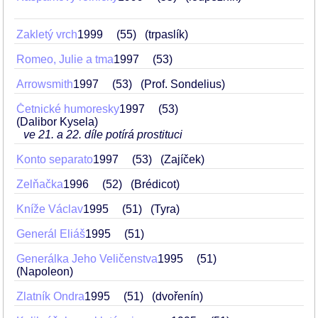
Zakletý vrch
1999
55
(trpaslík)
Romeo, Julie a tma
1997
53
Arrowsmith
1997
53
(Prof. Sondelius)
Četnické humoresky
1997
53
(Dalibor Kysela)
ve 21. a 22. díle potírá prostituci
Konto separato
1997
53
(Zajíček)
Zelňačka
1996
52
(Brédicot)
Kníže Václav
1995
51
(Tyra)
Generál Eliáš
1995
51
Generálka Jeho Veličenstva
1995
51
(Napoleon)
Zlatník Ondra
1995
51
(dvořenín)