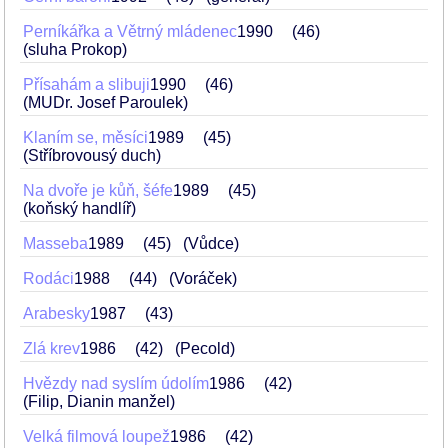
Perníkářka a Větrný mládenec
1990
46
(sluha Prokop)
Přísahám a slibuji
1990
46
(MUDr. Josef Paroulek)
Klaním se, měsíci
1989
45
(Stříbrovousý duch)
Na dvoře je kůň, šéfe
1989
45
(koňský handlíř)
Masseba
1989
45
(Vůdce)
Rodáci
1988
44
(Voráček)
Arabesky
1987
43
Zlá krev
1986
42
(Pecold)
Hvězdy nad syslím údolím
1986
42
(Filip, Dianin manžel)
Velká filmová loupež
1986
42