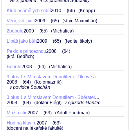
ve 2. příběhu Hřích profesora Sodomky
Klub osamělých srdcí
2010
66
(Knapp)
Veni, vidi, vici
2009
65
(strýc Maxmilián)
2bobule
2009
65
(Michalica)
Líbáš jako bůh
2009
65
(ředitel školy)
Peklo s princeznou
2008
64
(král Bedřich)
Bobule
2008
64
(Michalica)
3 plus 1 s Miroslavem Donutilem - Otcové a synové (Mendelovi, Tatahotel, Soutchán)
2008
64
(Kolomazník)
v povídce Soutchán
3 plus 1 s Miroslavem Donutilem - Sběratelé (Kostel, Paměti, Hantec)
2008
64
(doktor Flégl)
v epizodě Hantec
Muž a stín
2007
63
(Adolf Friedman)
Hodina klavíru
2007
63
(docent na lékařské fakultě)