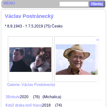
MENU
Václav Postránecký
* 8.9.1943
- † 7.5.2019
(75)
Česko
Galerie: Václav Postránecký
3Bobule
2020
76
(Michalica)
Když draka bolí hlava
2018
74