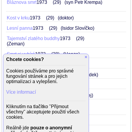
Bláznova smrt
1973
29
(syn Petr Krempa)
Kost v krku
1973
29
(doktor)
Lesní panna
1973
29
(Isidor Slovíčko)
Tajemství zlatého buddhy
1973
29
(Zeman)
Smrt si vybírá
1972
28
(Honza)
×
Chcete cookies?
Princ a chuďas
1971
27
(Pajdal)
Cookies používáme pro správné
My tři a pes z pětipes
1971
27
(Houdek)
fungování stránek a pro jejich
optimalizaci a vylepšení.
Zlý dům
1971
27
(nadporučík VB)
Více informací
O princezně ve věži
1970
26
(Ondřej)
Obr z Černé skály
1969
25
Kliknutím na tlačítko "Přijmout
(obrův sluha Ketit)
všechny" akceptujete použití všech
cookies.
Kníže
1969
25
Reálně jde
pouze o anonymní
Po stopách krve
1968
24
(Burda)