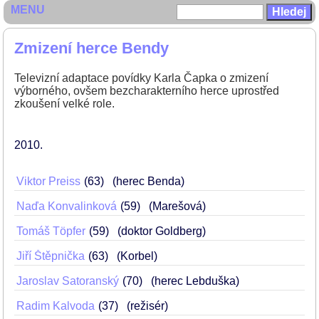
MENU
Zmizení herce Bendy
Televizní adaptace povídky Karla Čapka o zmizení
výborného, ovšem bezcharakterního herce uprostřed
zkoušení velké role.
2010
Viktor Preiss
63
(herec Benda)
Naďa Konvalinková
59
(Marešová)
Tomáš Töpfer
59
(doktor Goldberg)
Jiří Štěpnička
63
(Korbel)
Jaroslav Satoranský
70
(herec Lebduška)
Radim Kalvoda
37
(režisér)