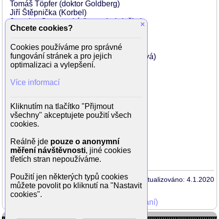
Tomáš Töpfer (doktor Goldberg)
Jiří Štěpnička (Korbel)
Jaroslav Satoranský (herec Lebduška)
×
Chcete cookies?
Petr Janiš (komorník Korbela)
Radim Kalvoda (režisér)
Cookies používáme pro správné
Václav Knop (vrátný DNV)
fungování stránek a pro jejich
Pavlína Mourková (sousedka Kalousková)
optimalizaci a vylepšení.
Václav Sloup (okresní lékař)
Dana Batulková (zdravotní sestra)
Více informací
Václav Postránecký (Hejtman)
Oldřich Hrůza (číšník)
Karla Klimtová (inspicientka Barešová)
Kliknutím na tlačítko "Přijmout
Monika Timková (herečka – dcera)
všechny" akceptujete použití všech
Izabela Balonová (herečka – dcera)
cookies.
Monika A. Fingerová (herečka – dcera)
Jan Vondráček (policista)
Reálně jde
pouze o anonymní
Lukáš Homola (policista)
měření návštěvnosti
, jiné cookies
Miroslav Večerka (domovník)
třetích stran nepoužíváme.
Použití jen některých typů cookies
Aktualizováno: 4.1.2020
můžete povolit po kliknutí na "Nastavit
cookies".
Mohli jste vidět v TV (zobrazit starší vysílání)