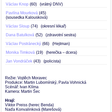
Václav Knop
60
(vrátný DNV)
Pavlína Mourková
45
(sousedka Kalousková)
Václav Sloup
74
(okresní lékař)
Dana Batulková
52
(zdravotní sestra)
Václav Postránecký
66
(Hejtman)
Monika Timková
19
(herečka – dcera)
Jan Vondráček
43
(policista)
Režie: Vojtěch Moravec
Produkce: Martin Lubomírský, Pavla Vohnická
Scénář: Ivan Klíma
Kamera: Martin Šec
Hrají:
Viktor Preiss (herec Benda)
Naďa Konvalinková (Marešová)