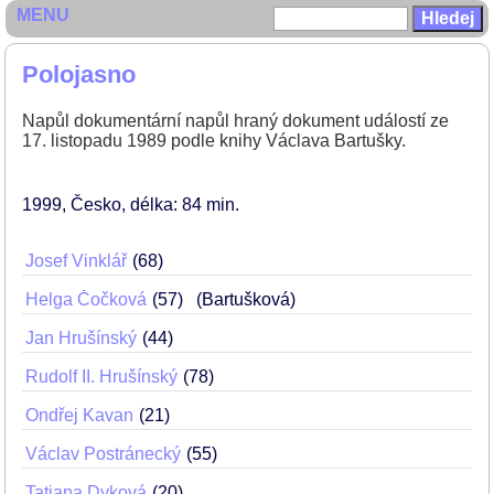
MENU
Polojasno
Napůl dokumentární napůl hraný dokument událostí ze
17. listopadu 1989 podle knihy Václava Bartušky.
1999
Česko
délka: 84 min
Josef Vinklář
68
Helga Čočková
57
(Bartušková)
Jan Hrušínský
44
Rudolf II. Hrušínský
78
Ondřej Kavan
21
Václav Postránecký
55
Tatiana Dyková
20