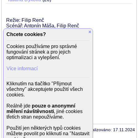
Režie: Filip Renč
Scénář: Antonín Máša, Filip Renč
Námět: Václav Bartuška
×
Chcete cookies?
Kamera: Martin Šec
Cookies používáme pro správné
Hrají:
fungování stránek a pro jejich
Josef Vinklář
optimalizaci a vylepšení.
Helga Čočková (Bartušková)
Jan Hrušínský
Více informací
Rudolf III. Hrušínský
Petr Janiš
Ondřej Kavan
Kliknutím na tlačítko "Přijmout
Václav Postránecký
všechny" akceptujete použití všech
Jiří Maria Sieber
cookies.
Tatiana Vilhelmová
Jan Počepický
Reálně jde
pouze o anonymní
Lubo Roman (generál Alojz Lorenc)
měření návštěvnosti
, jiné cookies
třetích stran nepoužíváme.
Použití jen některých typů cookies
Aktualizováno: 17.11.2024
můžete povolit po kliknutí na "Nastavit