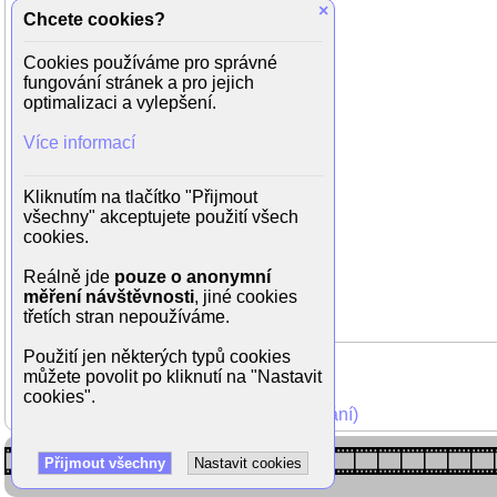
Hana Sršňová (venkovanka)
×
Chcete cookies?
Vladimír Harapes (taneční mistr)
Marián Geisberg (pošťák)
Cookies používáme pro správné
Michal Gazdík (správce chaty)
fungování stránek a pro jejich
Ludmila Lukačíková (kuchařka)
optimalizaci a vylepšení.
Miroslav Barabáš (vazoun)
Zdeněk Srstka (vesničan)
Více informací
Petra Špindlerová
Libuše Flenerová
Jaroslav Hájek
Kliknutím na tlačítko "Přijmout
Zdena Kanecká
všechny" akceptujete použití všech
Johana Rezková
cookies.
Karel Říha
František Vlk
Reálně jde
pouze o anonymní
Josef Menšík
měření návštěvnosti
, jiné cookies
třetích stran nepoužíváme.
Použití jen některých typů cookies
můžete povolit po kliknutí na "Nastavit
cookies".
Mohli jste vidět v TV (zobrazit starší vysílání)
Přijmout všechny
Nastavit cookies