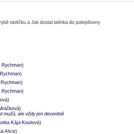
rybě stoličku a Jak dostat tatínka do polepšovny
š Rychman)
 Rychman)
k Rychman)
k Rychman)
ová)
 Mráčková)
st mužů, ale vždy jen decentně
sorka Kája Koulová)
ka Alice)