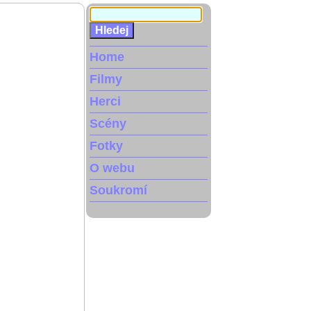
Home
Filmy
Herci
Scény
Fotky
O webu
Soukromí