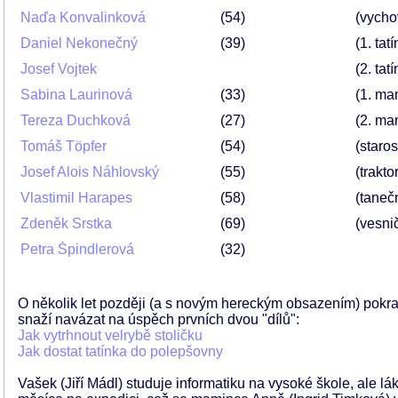
Naďa Konvalinková
54
(vycho
Daniel Nekonečný
39
(1. ta
Josef Vojtek
(2. ta
Sabina Laurinová
33
(1. ma
Tereza Duchková
27
(2. ma
Tomáš Töpfer
54
(staros
Josef Alois Náhlovský
55
(trakto
Vlastimil Harapes
58
(tanečn
Zdeněk Srstka
69
(vesni
Petra Špindlerová
32
O několik let později (a s novým hereckým obsazením) pokr
snaží navázat na úspěch prvních dvou "dílů":
Jak vytrhnout velrybě stoličku
Jak dostat tatínka do polepšovny
Vašek (Jiří Mádl) studuje informatiku na vysoké škole, ale l