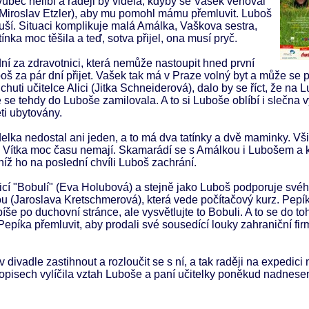
ůbec nelíbí a raději by viděla, kdyby se Vašek věnoval
 (Miroslav Etzler), aby mu pomohl mámu přemluvit. Luboš
etuší. Situaci komplikuje malá Amálka, Vaškova sestra,
tínka moc těšila a teď, sotva přijel, ona musí pryč.
ní za zdravotnici, která nemůže nastoupit hned první
š za pár dní přijet. Vašek tak má v Praze volný byt a může se p
chuti učitelce Alici (Jitka Schneiderová), dalo by se říct, že na L
e se tehdy do Luboše zamilovala. A to si Luboše oblíbí i slečna 
ti ubytovány.
elka nedostal ani jeden, a to má dva tatínky a dvě maminky. Vši
a na Vítka moc času nemají. Skamarádí se s Amálkou i Lubošem a
íž ho na poslední chvíli Luboš zachrání.
icí "Bobulí" (Eva Holubová) a stejně jako Luboš podporuje své
u (Jaroslava Kretschmerová), která vede počítačový kurz. Pepík
íše po duchovní stránce, ale vysvětlujte to Bobuli. A to se do to
píka přemluvit, aby prodali své sousedící louky zahraniční fir
divadle zastihnout a rozloučit se s ní, a tak raději na expedici
pisech vylíčila vztah Luboše a paní učitelky poněkud nadneseně