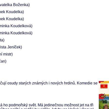
vatelka Boženka)
tínek Koudelka)
tínek Koudelka)
minka Koudelková)
minka Koudelková)
ta)
rista Jeníček)
í mistr)
čan)
ačují osudy starých známých i nových hrdinů. Komedie se
áká ho podmořský svět. Má jedinečnou možnost jet na tři