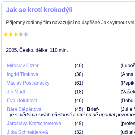
Jak se krotí krokodýli
Příjemný rodinný film navazující na úspěšné Jak vytrnout vel
2005
Česko
délka: 110 min
Miroslav Etzler
40
(Lubo
Ingrid Timková
38
(Anna
Václav Postránecký
61
(Pepí
Jiří Mádl
18
(Vaše
Eva Holubová
46
(Bobul
Bára Štěpánová
45
Brief-
(Julie
je si vědoma svých předností a umí na ně upoutat pozorno
Jaroslava Kretschmerová
49
(profe
Jitka Schneiderová
32
(učitel