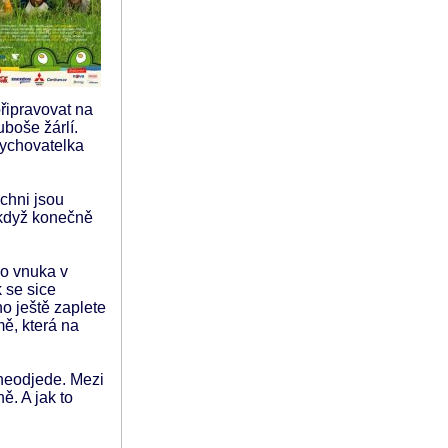
řipravovat na
uboše žárlí.
vychovatelka
chni jsou
 když konečně
ho vnuka v
 se sice
ho ještě zaplete
mě, která na
 neodjede. Mezi
. A jak to