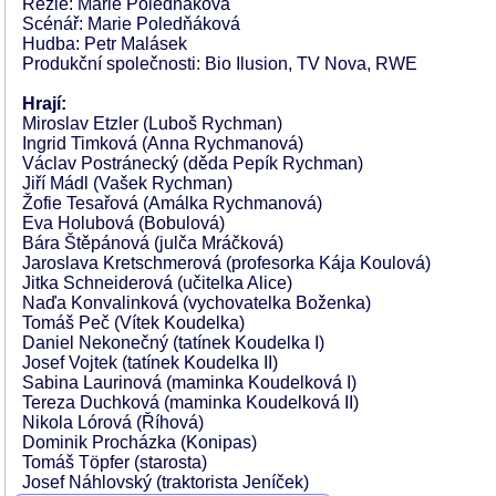
Režie: Marie Poledňáková
Scénář: Marie Poledňáková
Hudba: Petr Malásek
Produkční společnosti: Bio Ilusion, TV Nova, RWE
Hrají:
Miroslav Etzler (Luboš Rychman)
Ingrid Timková (Anna Rychmanová)
Václav Postránecký (děda Pepík Rychman)
Jiří Mádl (Vašek Rychman)
Žofie Tesařová (Amálka Rychmanová)
Eva Holubová (Bobulová)
Bára Štěpánová (julča Mráčková)
Jaroslava Kretschmerová (profesorka Kája Koulová)
Jitka Schneiderová (učitelka Alice)
Naďa Konvalinková (vychovatelka Boženka)
Tomáš Peč (Vítek Koudelka)
Daniel Nekonečný (tatínek Koudelka I)
Josef Vojtek (tatínek Koudelka II)
Sabina Laurinová (maminka Koudelková I)
Tereza Duchková (maminka Koudelková II)
Nikola Lórová (Říhová)
Dominik Procházka (Konipas)
Tomáš Töpfer (starosta)
Josef Náhlovský (traktorista Jeníček)