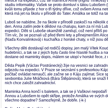
měsíce na expedici, což se mamince Anně (Ingrid Timková) v
studiu informatiky. Vašek se proto domluví s tátou Lubošem
kvůli tomu přijede z hor o tři týdny dříve, což ovšem Anna n
která má jet na školu v přírodě do Tater. Amálka se totiž na ta
Luboš se nabídne, že na škole v přírodě zaskočí na několik d
den. Anna zatím jede k dědovi na chalupu, kam za ní má Lubo
expedici. Děti si Luboše okamžitě zamilují, což není příliš po 
Tím víc, že se poznali už před třemi lety a přinejmenším Alic
(Naďa Konvalinková) i kuchařka z horské chaty, v níž jsou dě
Všechny děti dostávají od rodičů dopisy, jen malý Vítek Koud
hudebníci, a tak se z jejich bytu často line hlasité hudba 
dostane od maminky dopis, málem se utopí v horské řece, z n
Děda Pepík (Václav Postránecký) žije na vesnici se zahradn
odjezdu na expedici. V Praze se seznámí s profesorkou Kájo
počítač ovládat nenaučí, ale začne se o Káju zajímat. Sice sp
sexbomba Julie Mráčková (Bára Štěpánová), která se snaží Pe
nich chce založit zahradnictví.
Maminka Anna končí s baletem, a tak se ji Vaškovi nepodaří v 
Annou a Lubošem to opět skřípe, protože Amálka ve svých do
všechno dopadne? Samozřejmě, že dobře. (-k-)