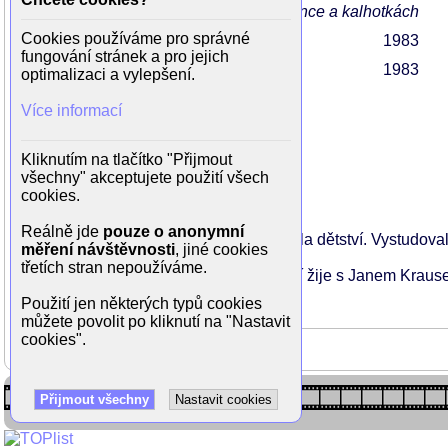
při převlékání vyjde z koupelny v halence a kalhotkách
Cookies používáme pro správné
Faunovo velmi pozdní odpoledne
1983
fungování stránek a pro jejich
Katapult
1983
optimalizaci a vylepšení.
Více informací
Rodinné vztahy
Kliknutím na tlačítko "Přijmout
všechny" akceptujete použití všech
partner
Jan Kraus
cookies.
Reálně jde
pouze o anonymní
Narodila se ve Frýdku-Místku, kde prožila dětství. Vystudo
měření návštěvnosti
, jiné cookies
třetích stran nepoužíváme.
Několik let žila s Karlem Rodenem, nyní žije s Janem Kraus
tom netouží. Má syna Jáchyma.
Použití jen některých typů cookies
můžete povolit po kliknutí na "Nastavit
cookies".
Přijmout všechny
Nastavit cookies