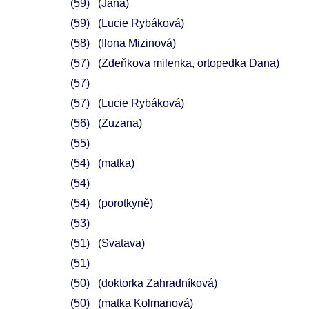
59
(Jana)
59
(Lucie Rybáková)
58
(Ilona Mizinová)
57
(Zdeňkova milenka, ortopedka Dana)
57
57
(Lucie Rybáková)
56
(Zuzana)
55
54
(matka)
54
54
(porotkyně)
53
51
(Svatava)
51
50
(doktorka Zahradníková)
50
(matka Kolmanová)