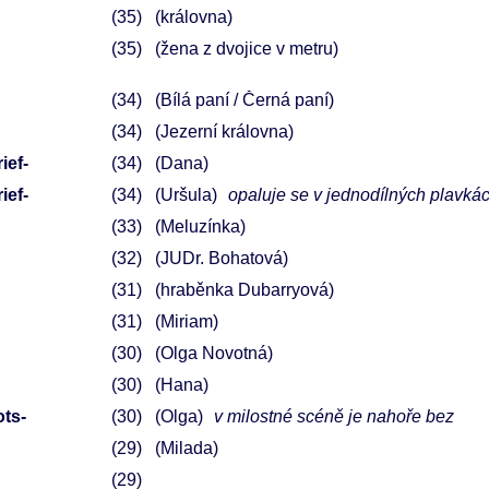
35
(královna)
35
(žena z dvojice v metru)
34
(Bílá paní / Černá paní)
34
(Jezerní královna)
ief-
34
(Dana)
ief-
34
(Uršula)
opaluje se v jednodílných plavká
33
(Meluzínka)
32
(JUDr. Bohatová)
31
(hraběnka Dubarryová)
31
(Miriam)
30
(Olga Novotná)
30
(Hana)
ots-
30
(Olga)
v milostné scéně je nahoře bez
29
(Milada)
29