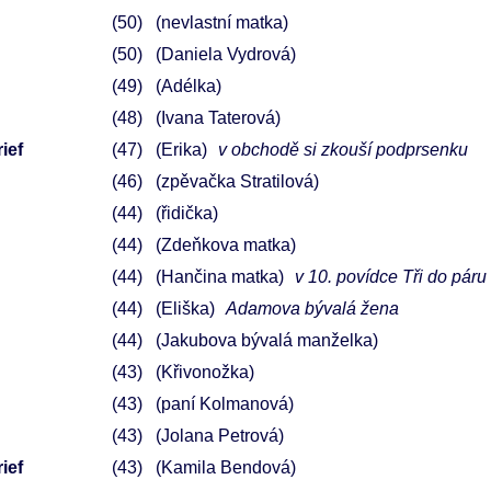
50
(nevlastní matka)
50
(Daniela Vydrová)
49
(Adélka)
48
(Ivana Taterová)
ief
47
(Erika)
v obchodě si zkouší podprsenku
46
(zpěvačka Stratilová)
44
(řidička)
44
(Zdeňkova matka)
44
(Hančina matka)
v 10. povídce Tři do páru
44
(Eliška)
Adamova bývalá žena
44
(Jakubova bývalá manželka)
43
(Křivonožka)
43
(paní Kolmanová)
43
(Jolana Petrová)
ief
43
(Kamila Bendová)