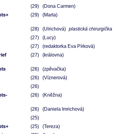
29
(Dona Carmen)
ots+
29
(Marta)
28
(Ulrichová)
plastická chirurgička
27
(Lucy)
27
(redaktorka Eva Pírková)
ief
27
(královna)
ots
26
(zpěvačka)
26
(Víznerová)
26
ots-
26
(Kněžna)
26
(Daniela Imrichová)
25
ots+
25
(Tereza)