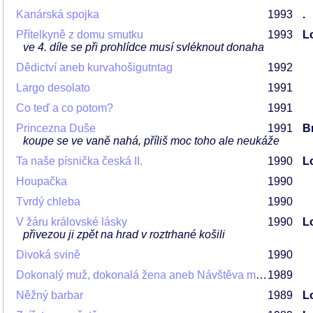
Kanárská spojka
1993
.
Přítelkyně z domu smutku
1993
L
ve 4. díle se při prohlídce musí svléknout donaha
Dědictví aneb kurvahošigutntag
1992
Largo desolato
1991
Co teď a co potom?
1991
Princezna Duše
1991
Br
koupe se ve vaně nahá, příliš moc toho ale neukáže
Ta naše písnička česká II.
1990
L
Houpačka
1990
Tvrdý chleba
1990
V žáru královské lásky
1990
L
přivezou ji zpět na hrad v roztrhané košili
Divoká svině
1990
Dokonalý muž, dokonalá žena aneb Návštěva mladé dámy
1989
Něžný barbar
1989
L