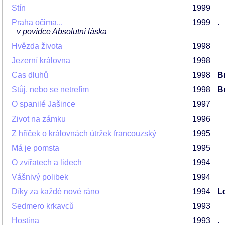
Stín
1999
Praha očima...
1999
.
v povídce Absolutní láska
Hvězda života
1998
Jezerní královna
1998
Čas dluhů
1998
Br
Stůj, nebo se netrefím
1998
Br
O spanilé Jašince
1997
Život na zámku
1996
Z hříček o královnách útržek francouzský
1995
Má je pomsta
1995
O zvířatech a lidech
1994
Vášnivý polibek
1994
Díky za každé nové ráno
1994
L
Sedmero krkavců
1993
Hostina
1993
.