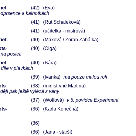
ief
42
(Eva)
podprsence a kalhotkách
41
(Rut Schaleková)
41
(učitelka - mistrová)
ief-
40
(Maxová / Zoran Zahálka)
ots-
40
(Olga)
 na posteli
ief
40
(Bára)
. díle v plavkách
39
(Ivanka)
má pouze malou roli
ots
38
(ministryně Martina)
ději pak ještě vylézá z vany
37
(Wolfová)
v 5. povídce Experiment
ots-
36
(Karla Konečná)
36
36
(Jana - starší)