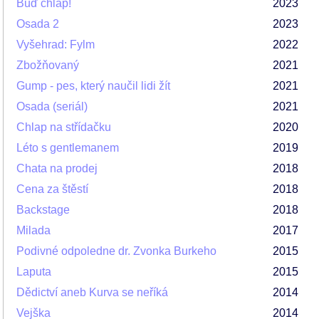
Buď chlap!
2023
Osada 2
2023
Vyšehrad: Fylm
2022
Zbožňovaný
2021
Gump - pes, který naučil lidi žít
2021
Osada (seriál)
2021
Chlap na střídačku
2020
Léto s gentlemanem
2019
Chata na prodej
2018
Cena za štěstí
2018
Backstage
2018
Milada
2017
Podivné odpoledne dr. Zvonka Burkeho
2015
Laputa
2015
Dědictví aneb Kurva se neříká
2014
Vejška
2014