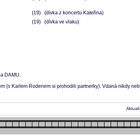
19
(dívka z koncertu Kateřina)
19
(dívka ve vlaku)
vala DAMU.
em (s Karlem Rodenem si prohodili partnerky). Vdaná nikdy neb
Aktual