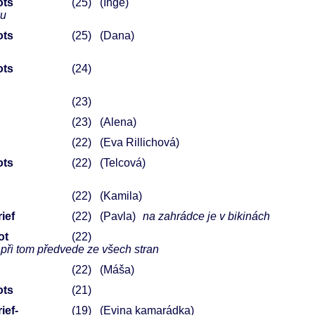
ots
25
(Inge)
ku
ots
25
(Dana)
ots
24
23
23
(Alena)
22
(Eva Rillichová)
ots
22
(Telcová)
22
(Kamila)
ief
22
(Pavla)
na zahrádce je v bikinách
ot
22
e při tom předvede ze všech stran
22
(Máša)
ots
21
ief-
19
(Evina kamarádka)