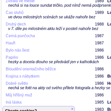
Zvířata ve městě
1989
L
nechá si na louce sundat tričko, pod nímž nemá podprsen
Čas sluhů
1989
L
ve dvou milostných scénách se ukáže nahoře bez
Druhý dech
1988
L
v 7. díle po milostném aktu leží v posteli nahoře bez
Černá punčocha
1987
Hauři
1987
Bylo nás šest
1986
Papilio
1986
L
hezky a docela dlouho se předvádí jen v kalhotkách
Bloudění orientačního běžce
1986
Krajina s nábytkem
1986
Br
Dobré světlo
1986
H
nechá se fotit na akty od svého přítele fotografa a hezky s
Můj hříšný muž
1986
Iná láska
1985
L
×
Samorost
1983
Br
Chcete cookies?