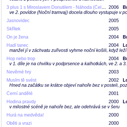
3 plus 1 s Miroslavem Donutilem - Náhoda (Čelem proti zdi, Noční tramvaj, Expert)
2006
Br
ve 2. povídce (Noční tramvaj) docela dlouho vystupuje v 
Jasnovidec
2005
Skřítek
2005
On je žena
2004
Br
Hadí tanec
2004
L
manžel jí v záchvatu zuřivosti vyhrne noční košili, když leží
Hop nebo trop
2004
Br
v 1. díle je na chvilku v podprsence a kalhotkách, ve 2. a 3
Nevěrné hry
2003
Musím tě svést
2002
L
Hned na začátku se krátce objeví nahoře bez v posteli, poz
Černí andělé
2001
Hodina pravdy
2000
L
v milostné scéně je nahoře bez, ale odehrává se v šeru
Hurá na medvěda!
2000
Oběti a vrazi
2000