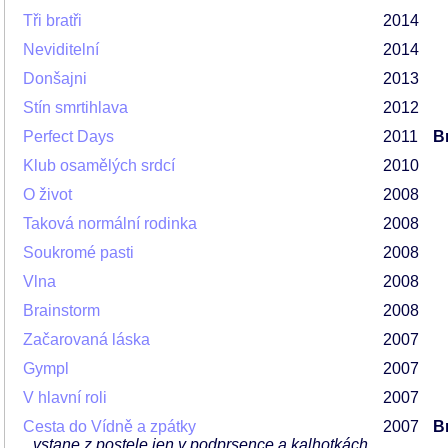
Tři bratři
2014
Neviditelní
2014
Donšajni
2013
Stín smrtihlava
2012
Perfect Days
2011
Br
Klub osamělých srdcí
2010
O život
2008
Taková normální rodinka
2008
Soukromé pasti
2008
Vlna
2008
Brainstorm
2008
Začarovaná láska
2007
Gympl
2007
V hlavní roli
2007
Cesta do Vídně a zpátky
2007
Br
vstane z postele jen v podprsence a kalhotkách