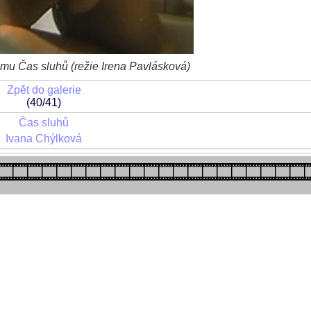
lmu Čas sluhů (režie Irena Pavlásková)
Zpět do galerie
(40/41)
Čas sluhů
Ivana Chýlková