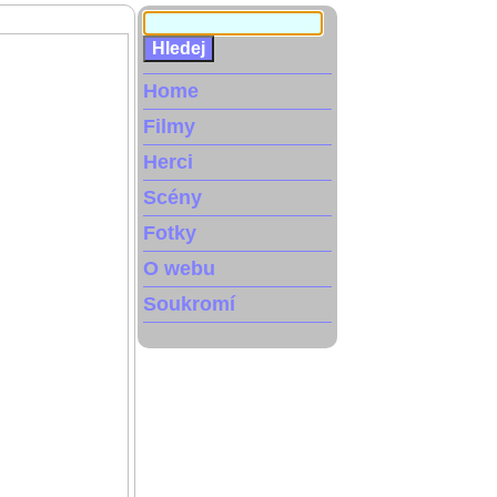
Home
Filmy
Herci
Scény
Fotky
O webu
Soukromí