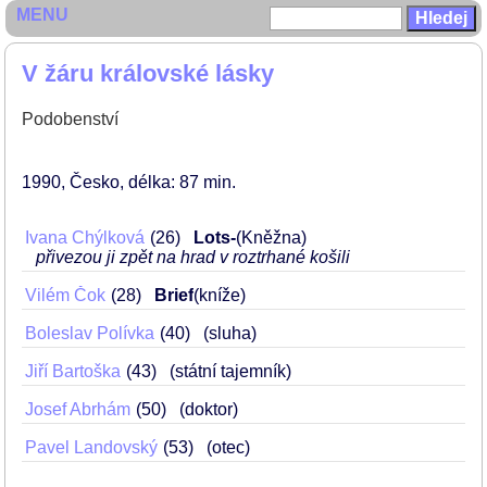
MENU
V žáru královské lásky
Podobenství
1990
Česko
délka: 87 min
Ivana Chýlková
26
Lots-
(Kněžna)
přivezou ji zpět na hrad v roztrhané košili
Vilém Čok
28
Brief
(kníže)
Boleslav Polívka
40
(sluha)
Jiří Bartoška
43
(státní tajemník)
Josef Abrhám
50
(doktor)
Pavel Landovský
53
(otec)