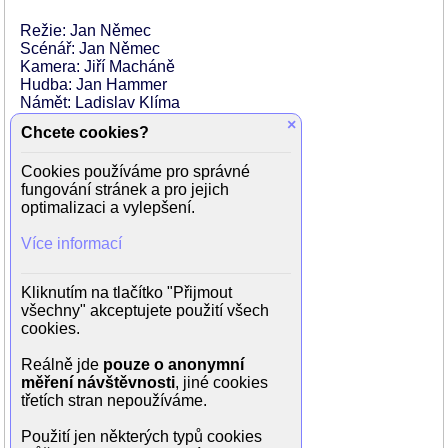
Režie: Jan Němec
Scénář: Jan Němec
Kamera: Jiří Macháně
Hudba: Jan Hammer
Námět: Ladislav Klíma
Rok výroby: 1990
×
Chcete cookies?
Země: Československo
Orig. jazyk: Český
Cookies používáme pro správné
fungování stránek a pro jejich
Hrají:
optimalizaci a vylepšení.
Ivana Chýlková (Kněžna)
Vilém Čok (Kníže)
Více informací
Boleslav Polívka (Sluha)
Jiří Bartoška (Státní tajemník)
Josef Abrhám (Doktor)
Kliknutím na tlačítko "Přijmout
Pavel Landovský (Otec)
všechny" akceptujete použití všech
Kateřina Nohejlová
cookies.
Monika Nohejlová
Emma Letovová
Reálně jde
pouze o anonymní
Zuzana Motalová
měření návštěvnosti
, jiné cookies
Alexandra Páclová
třetích stran nepoužíváme.
Jitka Švecová
Vladimír Pospíšil
Použití jen některých typů cookies