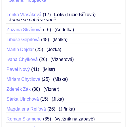
Galerie: Houpačka
Lenka Vlasáková
17
Lots-
(Lucie Břízová)
koupe se nahá ve vaně
Zuzana Stivínová
16
(Andulka)
Libuše Geprtová
48
(Matka)
Martin Dejdar
25
(Jozka)
Ivana Chýlková
26
(Víznerová)
Pavel Nový
41
(Mistr)
Miriam Chytilová
25
(Miska)
Zdeněk Žák
38
(Vízner)
Šárka Ulrichová
15
(Jitka)
Magdalena Reifová
26
(Jiřinka)
Roman Skamene
35
(výtržník na zábavě)