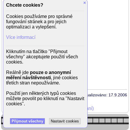
Libuše Geprtová (matka)
×
Chcete cookies?
Miriam Chytilová (Miska)
Magdalena Reifová (Jiřinka)
Cookies používáme pro správné
Martin Dejdar (Jozka)
fungování stránek a pro jejich
Božena Böhmová
optimalizaci a vylepšení.
Ivana Chýlková (Víznerová)
Zdeněk Žák (Vízner)
Více informací
Pavel Nový (mistr)
Valerie Kaplanová
Ferdinand Krůta
Kliknutím na tlačítko "Přijmout
Věra Kubánková
všechny" akceptujete použití všech
Ladislav Kazda
cookies.
Jana Robenková
Milena Šajdková
Reálně jde
pouze o anonymní
Štěpánka Prýmková-Kapicová
měření návštěvnosti
, jiné cookies
Roma Skamene
třetích stran nepoužíváme.
Použití jen některých typů cookies
Aktualizováno: 17.9.2006
můžete povolit po kliknutí na "Nastavit
cookies".
Mohli jste vidět v TV (zobrazit starší vysílání)
Přijmout všechny
Nastavit cookies