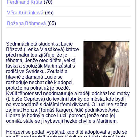
Ferdinand Krůta
70
Věra Kubánková
65
Božena Böhmová
65
Sedmnáctiletá studentka Lucie
Břízová (Lenka Vlasáková) krátce
před maturitou zjišťuje, že je
těhotná. Jenže otec dítěte, velká
láska a spolužák Martin zůstal s
rodiči ve Švédsku. Zoufalá a
hlavně zklamaná Lucie se
rozhoduje nechat dítě k adopci,
protože na potrat už je pozdě.
Kvůli těhotenství neodmaturuje a raději odchází od matky
(Libuše Geprtová) do textilní fabriky do města, kde bydlí
na svobodárně s dalšími třemi dívkami. O Lucii se začne
zajímat Honza (Tomáš Karger), řidič podnikové Avie.
Honza je hodný a chce Lucii pomoct, jenže ona jej
odmítá, stále se jí vybavují hezké chvíle s Martinem.
Honzovi se podaří vypátrat, kdo dítě adoptoval a jede se