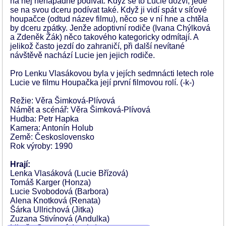
na něj nenápadně podívat. Když se to Lucie dozví, jede
se na svou dceru podívat také. Když ji vidí spát v síťové
houpačce (odtud název filmu), něco se v ní hne a chtěla
by dceru zpátky. Jenže adoptivní rodiče (Ivana Chýlková
a Zdeněk Žák) něco takového kategoricky odmítají. A
jelikož často jezdí do zahraničí, při další nevítané
návštěvě nachází Lucie jen jejich rodiče.
Pro Lenku Vlasákovou byla v jejích sedmnácti letech role
Lucie ve filmu Houpačka její první filmovou rolí. (-k-)
Režie: Věra Šimková-Plívová
Námět a scénář: Věra Šimková-Plívová
Hudba: Petr Hapka
Kamera: Antonín Holub
Země: Československo
Rok výroby: 1990
Hrají:
Lenka Vlasáková (Lucie Břízová)
Tomáš Karger (Honza)
Lucie Svobodová (Barbora)
Alena Knotková (Renata)
Šárka Ullrichová (Jitka)
Zuzana Stivínová (Andulka)