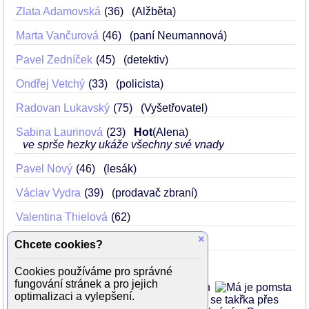
Zlata Adamovská
36
(Alžběta)
Marta Vančurová
46
(paní Neumannová)
Pavel Zedníček
45
(detektiv)
Ondřej Vetchý
33
(policista)
Radovan Lukavský
75
(Vyšetřovatel)
Sabina Laurinová
23
Hot
(Alena)
ve sprše hezky ukáže všechny své vnady
Pavel Nový
46
(lesák)
Václav Vydra
39
(prodavač zbraní)
Valentina Thielová
62
×
Jiří Krytinář
48
Chcete cookies?
Cookies používáme pro správné
fungování stránek a pro jejich
Psychologicky laděný dramatický příběh
optimalizaci a vylepšení.
úspěšného egoistického muže, kterému se takřka přes