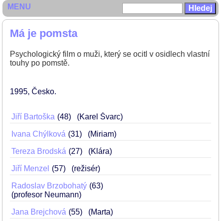
MENU
Má je pomsta
Psychologický film o muži, který se ocitl v osidlech vlastní
touhy po pomstě.
1995
Česko
Jiří Bartoška
48
(Karel Švarc)
Ivana Chýlková
31
(Miriam)
Tereza Brodská
27
(Klára)
Jiří Menzel
57
(režisér)
Radoslav Brzobohatý
63
(profesor Neumann)
Jana Brejchová
55
(Marta)