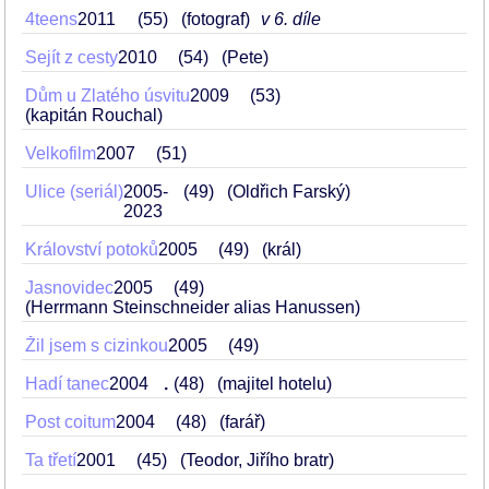
4teens
2011
55
(fotograf)
v 6. díle
Sejít z cesty
2010
54
(Pete)
Dům u Zlatého úsvitu
2009
53
(kapitán Rouchal)
Velkofilm
2007
51
Ulice (seriál)
2005-
49
(Oldřich Farský)
2023
Království potoků
2005
49
(král)
Jasnovidec
2005
49
(Herrmann Steinschneider alias Hanussen)
Žil jsem s cizinkou
2005
49
Hadí tanec
2004
.
48
(majitel hotelu)
Post coitum
2004
48
(farář)
Ta třetí
2001
45
(Teodor, Jiřího bratr)