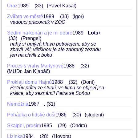
Úraz
1989
33
(Pavel Kasal)
Zvířata ve městě
1989
33
(Igor)
vedoucí pracovník v ZOO
Sedím na konári a je mi dobre
1989
Lots+
33
(Prengel)
nahý si umývá hlavu petrolejem, aby se
zbavil vší, většinou je ale zabraný zezadu
jen na chvíli z boku
Proces s vrahy Martynové
1988
32
(MUDr. Jan Klapáč)
Prokletí domu Hajnů
1988
32
(Dont)
Petrův přítel ze studií, ve filmu se objeví jen
krátce, aby seznámil Petra se Soňou
Nemožná
1987
.
31
Pohádka o lidské duši
1986
30
(student)
Skalpel, prosím
1985
29
(Ondra)
Lízinka
1984
28
(Hovora)