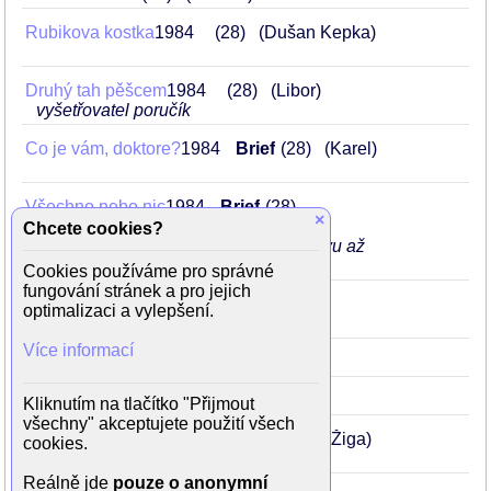
Rubikova kostka
1984
28
(Dušan Kepka)
Druhý tah pěšcem
1984
28
(Libor)
vyšetřovatel poručík
Co je vám, doktore?
1984
Brief
28
(Karel)
Všechno nebo nic
1984
Brief
28
×
(Viktor Vydra)
Chcete cookies?
leží na posteli ve slipech a čeká na Evu až
vyjde z koupelny
Cookies používáme pro správné
fungování stránek a pro jejich
Pod nohama nebe
1983
.
27
optimalizaci a vylepšení.
(Ondra Raška)
Více informací
Počítání oveček
1981
25
Řetěz
1981
25
(Ivan)
Kliknutím na tlačítko "Přijmout
všechny" akceptujete použití všech
Postav dom, zasaď strom
1979
23
(Žiga)
cookies.
Reálně jde
pouze o anonymní