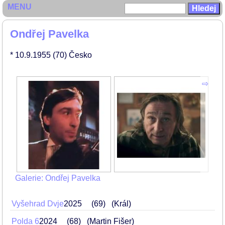
MENU
Ondřej Pavelka
* 10.9.1955
(70)
Česko
Galerie: Ondřej Pavelka
Vyšehrad Dvje
2025
69
(Král)
Polda 6
2024
68
(Martin Fišer)