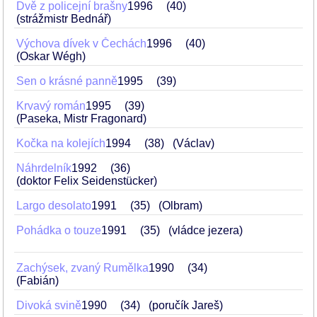
Dvě z policejní brašny
1996
40
(strážmistr Bednář)
Výchova dívek v Čechách
1996
40
(Oskar Wégh)
Sen o krásné panně
1995
39
Krvavý román
1995
39
(Paseka, Mistr Fragonard)
Kočka na kolejích
1994
38
(Václav)
Náhrdelník
1992
36
(doktor Felix Seidenstücker)
Largo desolato
1991
35
(Olbram)
Pohádka o touze
1991
35
(vládce jezera)
Zachýsek, zvaný Rumělka
1990
34
(Fabián)
Divoká svině
1990
34
(poručík Jareš)