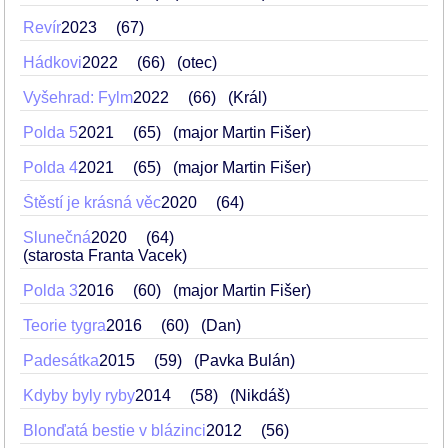
Revír
2023
67
Hádkovi
2022
66
(otec)
Vyšehrad: Fylm
2022
66
(Král)
Polda 5
2021
65
(major Martin Fišer)
Polda 4
2021
65
(major Martin Fišer)
Štěstí je krásná věc
2020
64
Slunečná
2020
64
(starosta Franta Vacek)
Polda 3
2016
60
(major Martin Fišer)
Teorie tygra
2016
60
(Dan)
Padesátka
2015
59
(Pavka Bulán)
Kdyby byly ryby
2014
58
(Nikdáš)
Blonďatá bestie v blázinci
2012
56