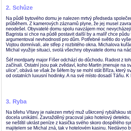
2. Schůze
Na půdě bytového domu je nalezen mrtvý předseda společens
průběhem. Z kamerových záznamů plyne, že jej musel zavraž
neodešel. Obyvatelé domu spolu navzájem moc nevycházejí, n
Bagrista si chce na půdě postavit další by a malíř chce půdu
argumentoval nevhodností pro dům. Potřebné světlo do vyšet
Vojtou domnívali, ale střep z rozbitého okna. Michalova k
Michal využije situaci, svolá všechny obyvatele domu na nád
Šéf mordparty major Fišer odchází do důchodu. Radost z toh
začínali. Ostatní jsou pak zvědaví, koho Martin jmenuje na s
ulice”, obává se však že šéfem by se mohl stát Bříza, který s
od ostatních luxusní hodinky. A na své místo dosadí Táňu. K
3. Ryba
Na břehu Vltavy je nalezen mrtvý muž uškrcený rybářskou strun
docela unikátní. Zavražděný pracoval jako hotelový detektiv
se neštítil ukrást peníze z kasička svého skoro dospělého sy
majitelem se Michal zná, tak v hotelovém kasinu. Nedávno b