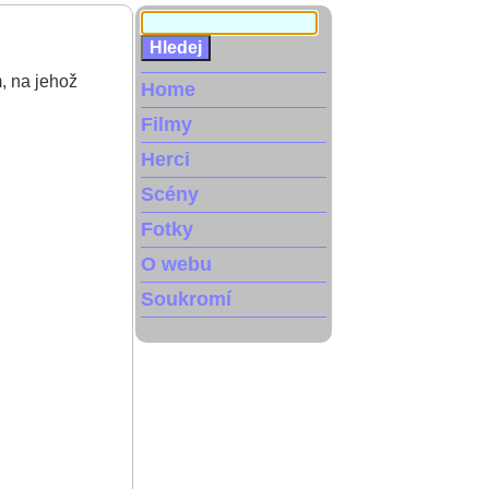
m, na jehož
Home
Filmy
Herci
Scény
Fotky
O webu
Soukromí