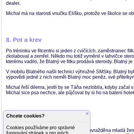
dealer.
Michal má na starosti vnučku Elišku, protože ve školce se obje
8. Pot a krev
Po tréninku ve fitcentru si jeden z cvičících, zaměstnanec fit
zkolaboval a zemřel. Někdo mu totiž vyměnil v lahvičce ster
kterému vadilo, že Blatný ve fitku prodává steroidy. Blatný je
V mobilu Blatného našli technici výhružné SMSky. Blatný byl
výpovědi jedné z nich neměl Blatný moc peněz, své přítelkyn
Michal řeší dilema, jestli by se Táňa nezlobila, kdyby začal s
Michal sice psa nechce, ale půjčoval by si ho na balení holek.
×
Chcete cookies?
9. Zahrádkáři
Cookies používáme pro správné
V zahrádkářské kolonii Vápenka byla zavražděna mladá žen
fungování stránek a pro jejich