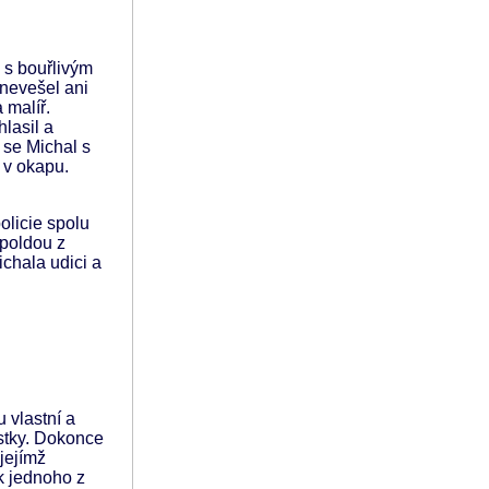
 s bouřlivým
nevešel ani
 malíř.
lasil a
 se Michal s
 v okapu.
olicie spolu
 poldou z
ichala udici a
 vlastní a
ástky. Dokonce
jejímž
k jednoho z