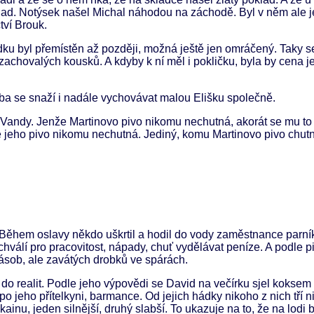
poklad. Notýsek našel Michal náhodou na záchodě. Byl v něm ale
tví Brouk.
ádku byl přemístěn až později, možná ještě jen omráčený. Taky s
achovalých kousků. A kdyby k ní měl i pokličku, byla by cena j
oba se snaží i nadále vychovávat malou Elišku společně.
ě u Vandy. Jenže Martinovo pivo nikomu nechutná, akorát se mu t
 že jeho pivo nikomu nechutná. Jediný, komu Martinovo pivo chutná
 Během oslavy někdo uškrtil a hodil do vody zaměstnance parn
válí pro pracovitost, nápady, chuť vydělávat peníze. A podle pi
zásob, ale zavátých drobků ve spárách.
do realit. Podle jeho výpovědi se David na večírku sjel koksem 
 jeho přítelkyni, barmance. Od jejich hádky nikoho z nich tří n
inu, jeden silnější, druhý slabší. To ukazuje na to, že na lodi b