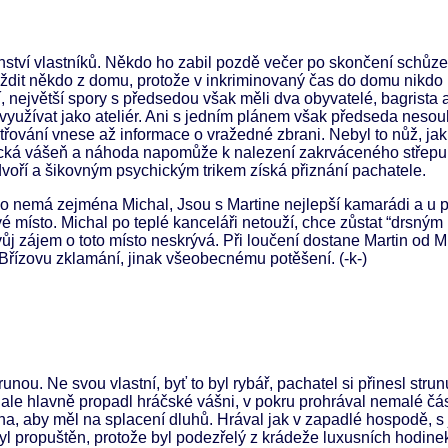
tví vlastníků. Někdo ho zabil pozdě večer po skončení schůze
dit někdo z domu, protože v inkriminovaný čas do domu nikdo 
ejvětší spory s předsedou však měli dva obyvatelé, bagrista a
 využívat jako ateliér. Ani s jedním plánem však předseda nesouh
řování vnese až informace o vražedné zbrani. Nebyl to nůž, jak
uřácká vášeň a náhoda napomůže k nalezení zakrváceného střepu
voří a šikovným psychickým trikem získá přiznání pachatele.
o nemá zejména Michal, Jsou s Martine nejlepší kamarádi a u p
vé místo. Michal po teplé kanceláři netouží, chce zůstat “drsným
vůj zájem o toto místo neskrývá. Při loučení dostane Martin od M
 Břízovu zklamání, jinak všeobecnému potěšení. (-k-)
ou. Ne svou vlastní, byť to byl rybář, pachatel si přinesl strunu
, ale hlavně propadl hráčské vášni, v pokru prohrával nemalé č
na, aby měl na splacení dluhů. Hrával jak v zapadlé hospodě, s 
yl propuštěn, protože byl podezřelý z krádeže luxusních hodine