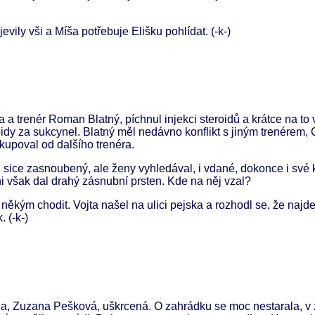
vily vši a Míša potřebuje Elišku pohlídat. (-k-)
ka a trenér Roman Blatný, píchnul injekci steroidů a krátce na to
oidy za sukcynel. Blatný měl nedávno konflikt s jiným trenérem
 kupoval od dalšího trenéra.
 sice zasnoubený, ale ženy vyhledával, i vdané, dokonce i své k
i však dal drahý zásnubní prsten. Kde na něj vzal?
 někým chodit. Vojta našel na ulici pejska a rozhodl se, že najde
 (-k-)
a, Zuzana Pešková, uškrcená. O zahrádku se moc nestarala, v