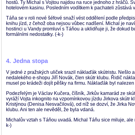
hostů. Ty Michal s Vojtou najdou na ruce jednoho z hráčů. Své
hotelovém kasinu. Posledním vodítkem k pachateli zůstává vr
Táňa se v roli nové šéfové snaží vést oddělení podle předpi
knihu jízd, z čehož oba nejsou vůbec nadšení. Michal je navíc 
hostinci u Vandy promluví s Táňou a uklidňuje ji, že dokud b
formálními nedostatky. (-k-)
4. Jedna stopa
V jedné z pražských uliček srazil náklaďák skútristu. Nešlo 
nedalekého e-shopu Jiří Novák, člen skútr klubu. Řidič nák
musel po krádeži dojít pěšky na firmu. Náklaďák byl nalezen
Podezřelým je Václav Kučera, číšník, Jirkův kamarád ze skútr 
vyráží Vojta inkognito na vzpomínkovou jízdu Jirkova skútr k
Kristýnou (Denisa Nesvačilová), od níž se dozví, že Jirka Nov
klubu. Ani ten ale nevěděl, že byla vdaná.
Michalův vztah s Táňou uvadá. Michal Táňu sice miluje, ale m
k-)