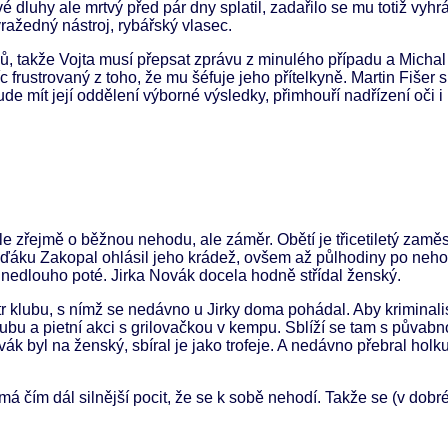
 dluhy ale mrtvý před pár dny splatil, zadařilo se mu totiž vyhrá
ažedný nástroj, rybářský vlasec.
sů, takže Vojta musí přepsat zprávu z minulého případu a Michal
frustrovaný z toho, že mu šéfuje jeho přítelkyně. Martin Fišer si
ude mít její oddělení výborné výsledky, přimhouří nadřízení oči 
ale zřejmě o běžnou nehodu, ale záměr. Obětí je třicetiletý zam
laďáku Zakopal ohlásil jeho krádež, ovšem až půlhodiny po neho
 nedlouho poté. Jirka Novák docela hodně střídal ženský.
klubu, s nímž se nedávno u Jirky doma pohádal. Aby kriminalisté 
lubu a pietní akci s grilovačkou v kempu. Sblíží se tam s půvabn
ák byl na ženský, sbíral je jako trofeje. A nedávno přebral holk
á čím dál silnější pocit, že se k sobě nehodí. Takže se (v dobré