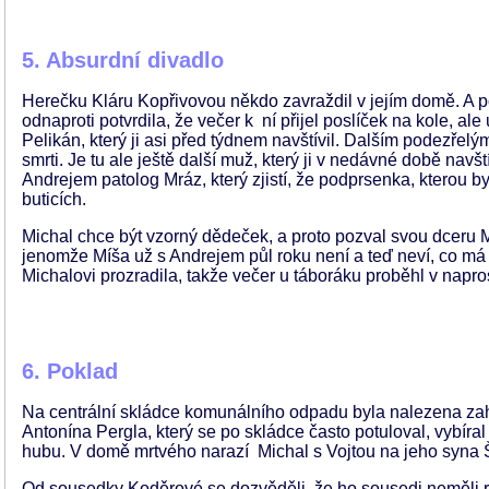
5. Absurdní divadlo
Herečku Kláru Kopřivovou někdo zavraždil v jejím domě. A p
odnaproti potvrdila, že večer k ní přijel poslíček na kole, ale 
Pelikán, který ji asi před týdnem navštívil. Dalším podezřelým
smrti. Je tu ale ještě další muž, který ji v nedávné době navš
Andrejem patolog Mráz, který zjistí, že podprsenka, kterou 
buticích.
Michal chce být vzorný dědeček, a proto pozval svou dceru 
jenomže Míša už s Andrejem půl roku není a teď neví, co má 
Michalovi prozradila, takže večer u táboráku proběhl v napros
6. Poklad
Na centrální skládce komunálního odpadu byla nalezena zah
Antonína Pergla, který se po skládce často potuloval, vybíral
hubu. V domě mrtvého narazí Michal s Vojtou na jeho syna Št
Od sousedky Koděrové se dozvěděli, že ho sousedi neměli rád