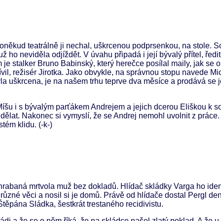
oněkud teatrálně ji nechal, uškrcenou podprsenkou, na stole. 
už ho neviděla odjíždět. V úvahu připadá i její bývalý přítel, ředi
 je stalker Bruno Babinský, který herečce posílal maily, jak se o
tívil, režisér Jirotka. Jako obvykle, na správnou stopu navede Mi
byla uškrcena, je na našem trhu teprve dva měsíce a prodává se 
Míšu i s bývalým parťákem Andrejem a jejich dcerou Eliškou k s
dělat. Nakonec si vymyslí, že se Andrej nemohl uvolnit z práce.
tém klidu. (-k-)
rabaná mrtvola muž bez dokladů. Hlídač skládky Varga ho ident
 různé věci a nosil si je domů. Právě od hlídače dostal Pergl de
ěpána Sládka, šestkrát trestaného recidivistu.
i a že se o něm říká, že na skládce našel zlatý poklad. A že 