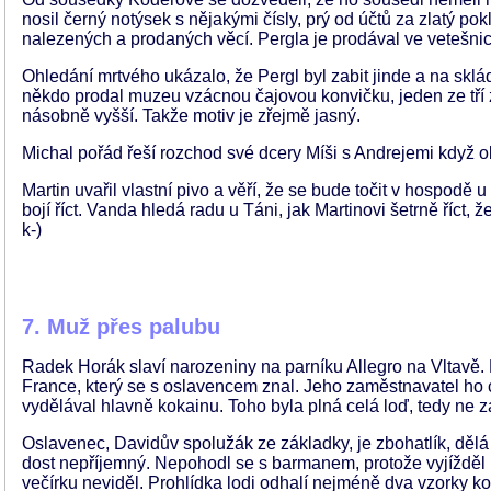
nosil černý notýsek s nějakými čísly, prý od účtů za zlatý 
nalezených a prodaných věcí. Pergla je prodával ve vetešnic
Ohledání mrtvého ukázalo, že Pergl byl zabit jinde a na skl
někdo prodal muzeu vzácnou čajovou konvičku, jeden ze tří z
násobně vyšší. Takže motiv je zřejmě jasný.
Michal pořád řeší rozchod své dcery Míši s Andrejemi když 
Martin uvařil vlastní pivo a věří, že se bude točit v hospod
bojí říct. Vanda hledá radu u Táni, jak Martinovi šetrně říct,
k-)
7. Muž přes palubu
Radek Horák slaví narozeniny na parníku Allegro na Vltavě.
France, který se s oslavencem znal. Jeho zaměstnavatel ho ch
vydělával hlavně kokainu. Toho byla plná celá loď, tedy ne 
Oslavenec, Davidův spolužák ze základky, je zbohatlík, dělá 
dost nepříjemný. Nepohodl se s barmanem, protože vyjížděl po
večírku neviděl. Prohlídka lodi odhalí nejméně dva vzorky koka