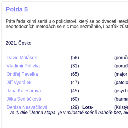
Polda 5
Pátá řada krimi seriálu o policistovi, který se po dvaceti let
neortodoxních metodách se nic moc nezměnilo, i parťák zůstá
2021
Česko
David Matásek
58
(poruč
Vladimír Polívka
31
(poruč
Ondřej Pavelka
65
(major
Jiří Vyorálek
47
(patol
Jana Kolesárová
45
(psych
Jitka Sedláčková
60
(barm
Denisa Nesvačilová
29
Lots-
(Kristý
ve 4. díle "Jedna stopa" je v milostné scéně nahoře bez, al