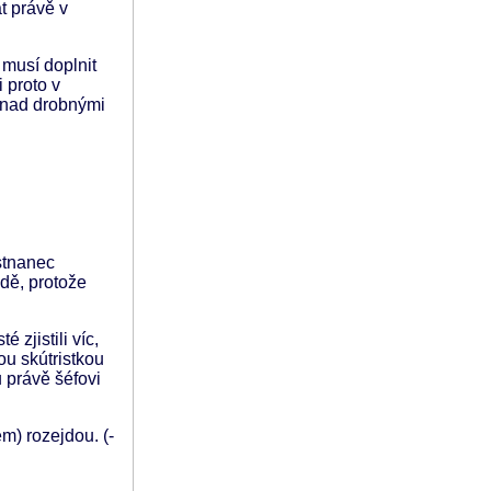
t právě v
 musí doplnit
 proto v
i nad drobnými
ěstnanec
dě, protože
zjistili víc,
ou skútristkou
u právě šéfovi
m) rozejdou. (-