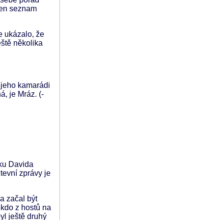
 jen seznam
e ukázalo, že
eště několika
o jeho kamarádi
, je Mráz. (-
íku Davida
tevní zprávy je
a začal být
ikdo z hostů na
yl ještě druhý