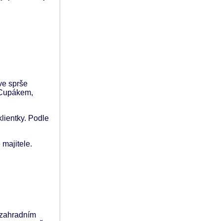
 ve sprše
, Cupákem,
lientky. Podle
 majitele.
 zahradním