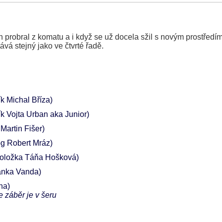
ech probral z komatu a i když se už docela sžil s novým prostředí
vá stejný jako ve čtvrté řadě.
ík Michal Bříza)
ík Vojta Urban aka Junior)
 Martin Fišer)
og Robert Mráz)
oložka Táňa Hošková)
anka Vanda)
na)
e záběr je v šeru