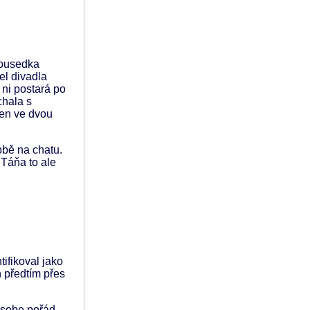
Sousedka
tel divadla
 ni postará po
chala s
jen ve dvou
obě na chatu.
 Táňa to ale
ifikoval jako
n předtím přes
u sebe pořád