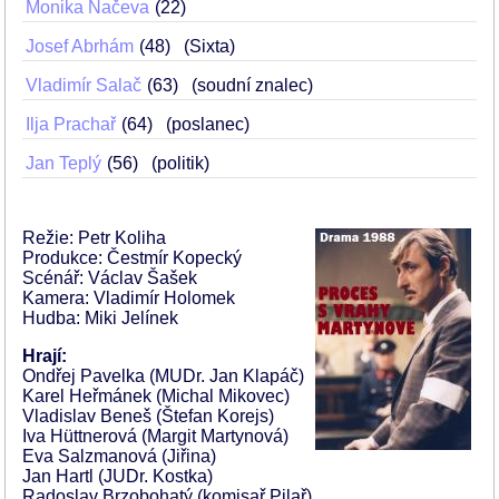
Monika Načeva
22
Josef Abrhám
48
(Sixta)
Vladimír Salač
63
(soudní znalec)
Ilja Prachař
64
(poslanec)
Jan Teplý
56
(politik)
Režie: Petr Koliha
Produkce: Čestmír Kopecký
Scénář: Václav Šašek
Kamera: Vladimír Holomek
Hudba: Miki Jelínek
Hrají:
Ondřej Pavelka (MUDr. Jan Klapáč)
Karel Heřmánek (Michal Mikovec)
Vladislav Beneš (Štefan Korejs)
Iva Hüttnerová (Margit Martynová)
Eva Salzmanová (Jiřina)
Jan Hartl (JUDr. Kostka)
Radoslav Brzobohatý (komisař Pilař)