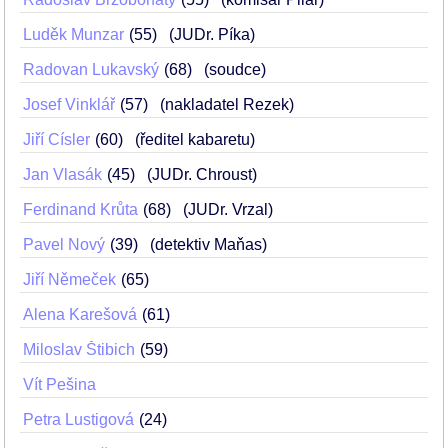
Luděk Munzar
55
(JUDr. Píka)
Radovan Lukavský
68
(soudce)
Josef Vinklář
57
(nakladatel Rezek)
Jiří Císler
60
(ředitel kabaretu)
Jan Vlasák
45
(JUDr. Chroust)
Ferdinand Krůta
68
(JUDr. Vrzal)
Pavel Nový
39
(detektiv Maňas)
Jiří Němeček
65
Alena Karešová
61
Miloslav Štibich
59
Vít Pešina
Petra Lustigová
24