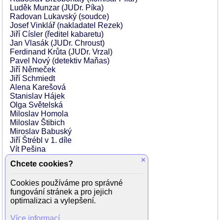
Luděk Munzar (JUDr. Píka)
Radovan Lukavský (soudce)
Josef Vinklář (nakladatel Rezek)
Jiří Císler (ředitel kabaretu)
Jan Vlasák (JUDr. Chroust)
Ferdinand Krůta (JUDr. Vrzal)
Pavel Nový (detektiv Maňas)
Jiří Němeček
Jiří Schmiedt
Alena Karešová
Stanislav Hájek
Olga Světelská
Miloslav Homola
Miloslav Štibich
Miroslav Babuský
Jiří Štrébl v 1. díle
Vít Pešina
Lenka Volfová
×
Chcete cookies?
Petra Lustigová
Alena Štréblová
Cookies používáme pro správné
Kateřina Pavelková
fungování stránek a pro jejich
Monika Načeva
optimalizaci a vylepšení.
Pavel Zvarič
David Czesany
Více informací
Josef Abrhám (Sixta) ve 2 díle