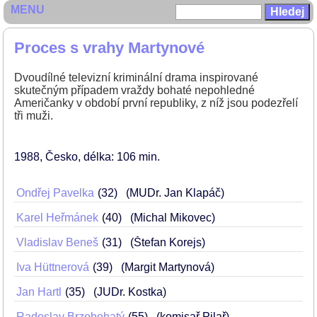
MENU
Proces s vrahy Martynové
Dvoudílné televizní kriminální drama inspirované
skutečným případem vraždy bohaté nepohledné
Američanky v období první republiky, z níž jsou podezřelí
tři muži.
1988
Česko
délka: 106 min
Ondřej Pavelka
32
(MUDr. Jan Klapáč)
Karel Heřmánek
40
(Michal Mikovec)
Vladislav Beneš
31
(Štefan Korejs)
Iva Hüttnerová
39
(Margit Martynová)
Jan Hartl
35
(JUDr. Kostka)
Radoslav Brzobohatý
55
(komisař Pilař)