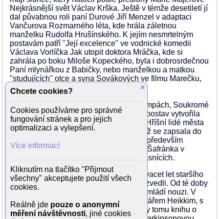
Nejkrásnější svět Václav Krška. Ještě v témže desetiletí jí
dal půvabnou roli paní Durové Jiří Menzel v adaptaci
Vančurova Rozmarného léta, kde hrála záletnou
manželku Rudolfa Hrušínského. K jejím nesmrtelným
postavám patří "Její excelence" ve vodnické komedii
Václava Vorlíčka Jak utopit doktora Mráčka, kde si
zahrála po boku Miloše Kopeckého, byla i dobrosrdečnou
Paní mlynářkou z Babičky, nebo manželkou a matkou
"studujících" otce a syna Sovákových ve filmu Marečku,
podejte mi pero!.
×
Chcete cookies?
Výrazně se zapsala i v Petrolejových lampách, Soukromé
Cookies používáme pro správné
vichřici či v Holkách z porcelánu. Řadu postav vytvořila
fungování stránek a pro jejich
také v televizi, hrála například v seriálu Hříšní lidé města
optimalizaci a vylepšení.
pražského. Její nejslavnější postavou, jíž se zapsala do
srdcí diváků, už ale asi navždy zůstane především
Více informací
laskavá a starostlivá maminka Štěpána Šafránka v
prvních čtyřech dílech filmové série o básnících.
Kliknutím na tlačítko "Přijmout
V třiadvaceti letech se vdala za o pětadvacet let staršího
všechny" akceptujete použití všech
herce Štěpána Zemánka, brzy se ale rozvedli. Od té doby
cookies.
už se nevdala, i když o ctitele neměla v mládí nouzi. V
roce 1962 se seznámila s finským novinářem
Heikkim, s
Reálně jde
pouze o anonymní
nímž měla vztah na dálku a napsala díky tomu knihu o
měření návštěvnosti
, jiné cookies
Finsku. Na slonku života onemocněla Parkinsonovou