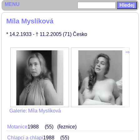
MENU
Míla Myslíková
* 14.2.1933
- † 11.2.2005
(71)
Česko
Galerie: Míla Myslíková
Motanice
1988
55
(řeznice)
Chlapci a chlapi
1988
55