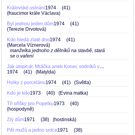
Královské usínání
1974
41
(fraucimor krále Václava)
Byl jednou jeden dům
1974
41
(Terezie Drvotová)
Kdo hledá zlaté dno
1974
41
(Marcela Víznerová)
manželka jednoho z dělníků na stavbě, stará
se o vaření
Jak utopit dr. Mráčka aneb Konec vodníků v Čechách
1974
41
(Matylda)
Holky z porcelánu
1974
41
(Světla)
Kdo je kdo
1973
40
(Evina matka)
Tři oříšky pro Popelku
1973
40
(hospodyně)
Zlý dům
1971
38
(hostinská)
Pět mužů a jedno srdce
1971
38