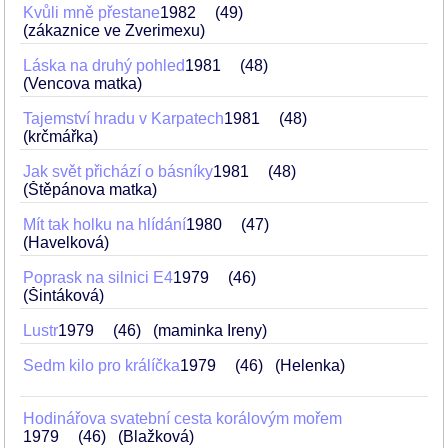
Kvůli mně přestane
1982
49
(zákaznice ve Zverimexu)
Láska na druhý pohled
1981
48
(Vencova matka)
Tajemství hradu v Karpatech
1981
48
(krčmářka)
Jak svět přichází o básníky
1981
48
(Štěpánova matka)
Mít tak holku na hlídání
1980
47
(Havelková)
Poprask na silnici E4
1979
46
(Šintáková)
Lustr
1979
46
(maminka Ireny)
Sedm kilo pro králíčka
1979
46
(Helenka)
Hodinářova svatební cesta korálovým mořem
1979
46
(Blažková)