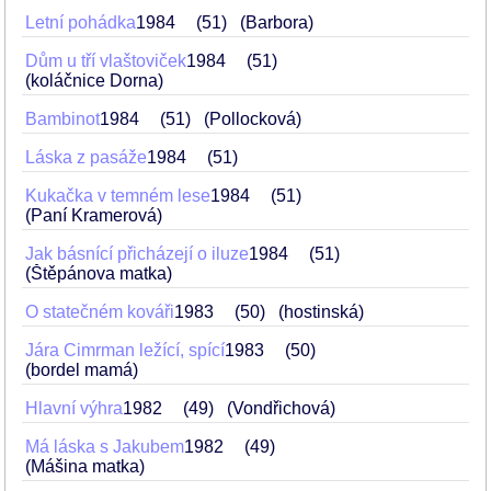
Letní pohádka
1984
51
(Barbora)
Dům u tří vlaštoviček
1984
51
(koláčnice Dorna)
Bambinot
1984
51
(Pollocková)
Láska z pasáže
1984
51
Kukačka v temném lese
1984
51
(Paní Kramerová)
Jak básnící přicházejí o iluze
1984
51
(Štěpánova matka)
O statečném kováři
1983
50
(hostinská)
Jára Cimrman ležící, spící
1983
50
(bordel mamá)
Hlavní výhra
1982
49
(Vondřichová)
Má láska s Jakubem
1982
49
(Mášina matka)