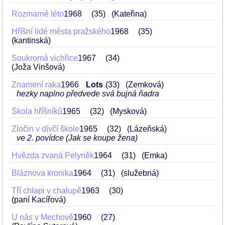
Rozmarné léto
1968
35
(Kateřina)
Hříšní lidé města pražského
1968
35
(kantinská)
Soukromá vichřice
1967
34
(Joža Vinšová)
Znamení raka
1966
Lots
33
(Zemková)
hezky naplno předvede svá bujná ňadra
Škola hříšníků
1965
32
(Mysková)
Zločin v dívčí škole
1965
32
(Lázeňská)
ve 2. povídce (Jak se koupe žena)
Hvězda zvaná Pelyněk
1964
31
(Emka)
Bláznova kronika
1964
31
(služebná)
Tří chlapi v chalupě
1963
30
(paní Kacířová)
U nás v Mechově
1960
27