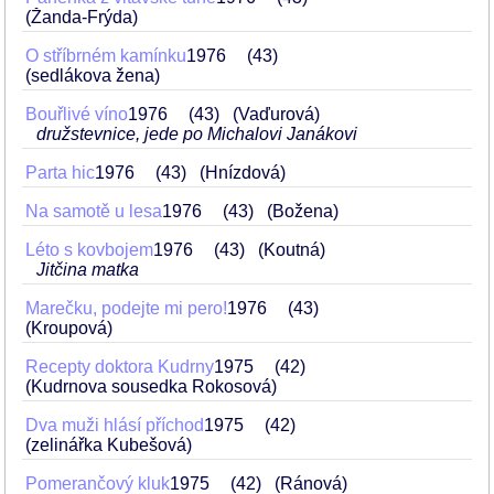
(Žanda-Frýda)
O stříbrném kamínku
1976
43
(sedlákova žena)
Bouřlivé víno
1976
43
(Vaďurová)
družstevnice, jede po Michalovi Janákovi
Parta hic
1976
43
(Hnízdová)
Na samotě u lesa
1976
43
(Božena)
Léto s kovbojem
1976
43
(Koutná)
Jitčina matka
Marečku, podejte mi pero!
1976
43
(Kroupová)
Recepty doktora Kudrny
1975
42
(Kudrnova sousedka Rokosová)
Dva muži hlásí příchod
1975
42
(zelinářka Kubešová)
Pomerančový kluk
1975
42
(Ránová)