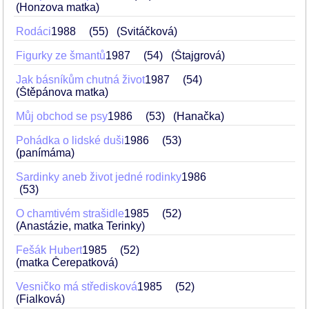
(Honzova matka)
Rodáci
1988
55
(Svitáčková)
Figurky ze šmantů
1987
54
(Štajgrová)
Jak básníkům chutná život
1987
54
(Štěpánova matka)
Můj obchod se psy
1986
53
(Hanačka)
Pohádka o lidské duši
1986
53
(panímáma)
Sardinky aneb život jedné rodinky
1986
53
O chamtivém strašidle
1985
52
(Anastázie, matka Terinky)
Fešák Hubert
1985
52
(matka Čerepatková)
Vesničko má středisková
1985
52
(Fialková)