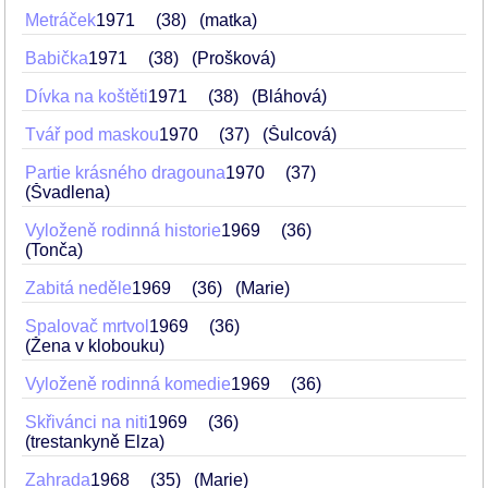
Metráček
1971
38
(matka)
Babička
1971
38
(Prošková)
Dívka na koštěti
1971
38
(Bláhová)
Tvář pod maskou
1970
37
(Šulcová)
Partie krásného dragouna
1970
37
(Švadlena)
Vyloženě rodinná historie
1969
36
(Tonča)
Zabitá neděle
1969
36
(Marie)
Spalovač mrtvol
1969
36
(Žena v klobouku)
Vyloženě rodinná komedie
1969
36
Skřivánci na niti
1969
36
(trestankyně Elza)
Zahrada
1968
35
(Marie)