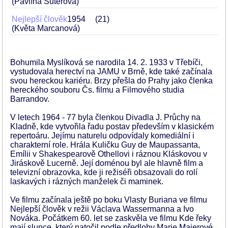
(Pavlína Suterová)
Nejlepší člověk
1954
21
(Květa Marcanová)
Bohumila Myslíková se narodila 14. 2. 1933 v Třebíči,
vystudovala herectví na JAMU v Brně, kde také začínala
svou hereckou kariéru. Brzy přešla do Prahy jako členka
hereckého souboru Čs. filmu a Filmového studia
Barrandov.
V letech 1964 - 77 byla členkou Divadla J. Průchy na
Kladně, kde vytvořila řadu postav především v klasickém
repertoáru. Jejímu naturelu odpovídaly komediální i
charakterní role. Hrála Kuličku Guy de Maupassanta,
Emílii v Shakespearově Othellovi i ráznou Kláskovou v
Jiráskově Lucerně. Její doménou byl ale hlavně film a
televizní obrazovka, kde ji režiséři obsazovali do rolí
laskavých i rázných manželek či maminek.
Ve filmu začínala ještě po boku Vlasty Buriana ve filmu
Nejlepší člověk v režii Václava Wassermanna a Ivo
Nováka. Počátkem 60. let se zaskvěla ve filmu Kde řeky
mají slunce, který natočil podle předlohy Marie Majerové