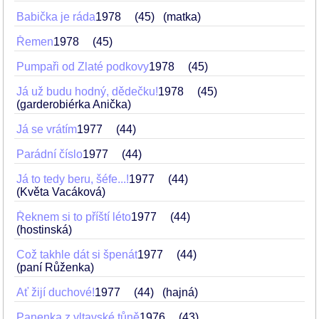
Babička je ráda
1978
45
(matka)
Řemen
1978
45
Pumpaři od Zlaté podkovy
1978
45
Já už budu hodný, dědečku!
1978
45
(garderobiérka Anička)
Já se vrátím
1977
44
Parádní číslo
1977
44
Já to tedy beru, šéfe...!
1977
44
(Květa Vacáková)
Řeknem si to příští léto
1977
44
(hostinská)
Což takhle dát si špenát
1977
44
(paní Růženka)
Ať žijí duchové!
1977
44
(hajná)
Panenka z vltavské tůně
1976
43