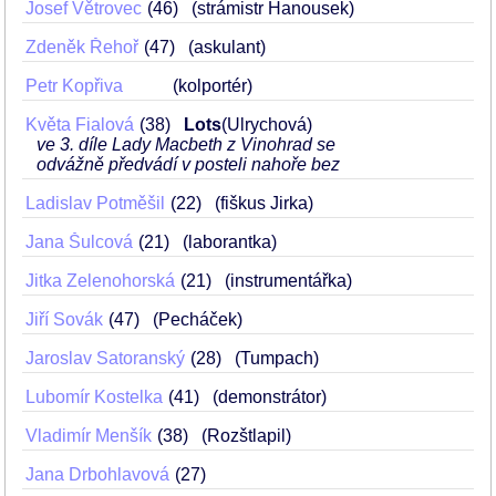
Josef Větrovec
46
(strámistr Hanousek)
Zdeněk Řehoř
47
(askulant)
Petr Kopřiva
(kolportér)
Květa Fialová
38
Lots
(Ulrychová)
ve 3. díle Lady Macbeth z Vinohrad se
odvážně předvádí v posteli nahoře bez
Ladislav Potměšil
22
(fiškus Jirka)
Jana Šulcová
21
(laborantka)
Jitka Zelenohorská
21
(instrumentářka)
Jiří Sovák
47
(Pecháček)
Jaroslav Satoranský
28
(Tumpach)
Lubomír Kostelka
41
(demonstrátor)
Vladimír Menšík
38
(Rozštlapil)
Jana Drbohlavová
27