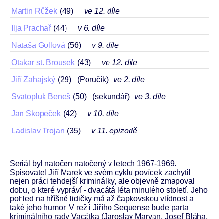
Martin Růžek
49
ve 12. díle
Ilja Prachař
44
v 6. díle
Nataša Gollová
56
v 9. díle
Otakar st. Brousek
43
ve 12. díle
Jiří Zahajský
29
(Poručík)
ve 2. díle
Svatopluk Beneš
50
(sekundář)
ve 3. díle
Jan Skopeček
42
v 10. díle
Ladislav Trojan
35
v 11. epizodě
Seriál byl natočen natočený v letech 1967-1969.
Spisovatel Jiří Marek ve svém cyklu povídek zachytil
nejen práci tehdejší kriminálky, ale objevně zmapoval
dobu, o které vypráví - dvacátá léta minulého století. Jeho
pohled na hříšné lidičky má až čapkovskou vlídnost a
také jeho humor. V režii Jiřího Sequense bude parta
kriminálního rady Vacátka (Jaroslav Marvan, Josef Bláha,