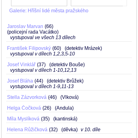
Galerie: Hříšní lidé města pražského
Jaroslav Marvan
66
(policejní rada Vacátko)
vystupoval ve všech 13 dílech
František Filipovský
60
(detektiv Mrázek)
vystupoval v dílech 1,2,3,5-10
Josef Vinklář
37
(detektiv Bouše)
vystupoval v dílech 1-10,12,13
Josef Bláha
44
(detektiv Brůžek)
vystupoval v dílech 1-9,11-13
Stella Zázvorková
46
(Vlková)
Helga Čočková
26
(Andula)
Míla Myslíková
35
(kantinská)
Helena Růžičková
32
(děvka)
v 10. díle