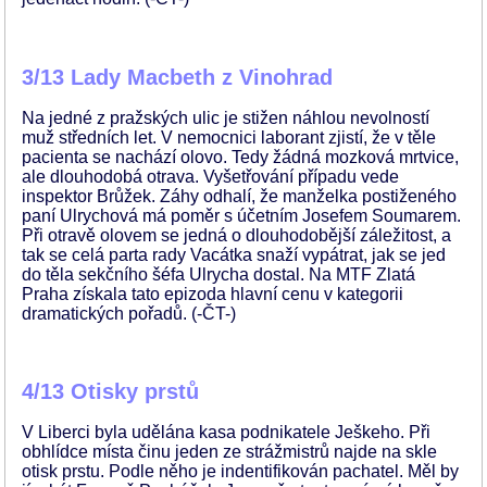
3/13 Lady Macbeth z Vinohrad
Na jedné z pražských ulic je stižen náhlou nevolností
muž středních let. V nemocnici laborant zjistí, že v těle
pacienta se nachází olovo. Tedy žádná mozková mrtvice,
ale dlouhodobá otrava. Vyšetřování případu vede
inspektor Brůžek. Záhy odhalí, že manželka postiženého
paní Ulrychová má poměr s účetním Josefem Soumarem.
Při otravě olovem se jedná o dlouhodobější záležitost, a
tak se celá parta rady Vacátka snaží vypátrat, jak se jed
do těla sekčního šéfa Ulrycha dostal. Na MTF Zlatá
Praha získala tato epizoda hlavní cenu v kategorii
dramatických pořadů. (-ČT-)
4/13 Otisky prstů
V Liberci byla udělána kasa podnikatele Ješkeho. Při
obhlídce místa činu jeden ze strážmistrů najde na skle
otisk prstu. Podle něho je indentifikován pachatel. Měl by