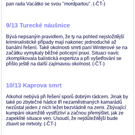
pan rada Vacátko se svou "mordpartou". (-ČT-)
9/13 Turecké náušnice
Bývá nepsaným pravidlem, že ty na pohled nejsložitější
kriminalistické případy mají nakonec jednoduché až
banální řešení. Také okolnosti smrti paní Winterové se na
začátku vymykaly běžné policejní praxi. Situaci navíc
zkomplikovala balistická expertiza a při vyšetřování se
přišlo ještě na další zajímavou okolnost. (-ČT-)
10/13 Kaprova smrt
Alkohol nebývá při řešení sporů dobrým rádcem. Jinak by
také po zbytečné hádce tří nezaměstnaných kamarádů
nezůstal jeden z nich ležet bezvládně na zemi. Zbývající
kumpáni okamžitě vystřízliví a začnou přemýšlet, jak ze
zapeklité situace ven. Usoudí, že nejdůležitější bude
zbavit se mrtvoly. (-ČT-)