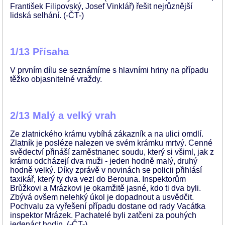
František Filipovský, Josef Vinklář) řešit nejrůznější
lidská selhání. (-ČT-)
1/13 Přísaha
V prvním dílu se seznámíme s hlavními hriny na případu
těžko objasnitelné vraždy.
2/13 Malý a velký vrah
Ze zlatnického krámu vybíhá zákazník a na ulici omdlí.
Zlatník je posléze nalezen ve svém krámku mrtvý. Cenné
svědectví přináší zaměstnanec soudu, který si všiml, jak z
krámu odcházejí dva muži - jeden hodně malý, druhý
hodně velký. Díky zprávě v novinách se policii přihlásí
taxikář, který ty dva vezl do Berouna. Inspektorům
Brůžkovi a Mrázkovi je okamžitě jasné, kdo ti dva byli.
Zbývá ovšem nelehký úkol je dopadnout a usvědčit.
Pochvalu za vyřešení případu dostane od rady Vacátka
inspektor Mrázek. Pachatelé byli zatčeni za pouhých
jedenáct hodin. (-ČT-)