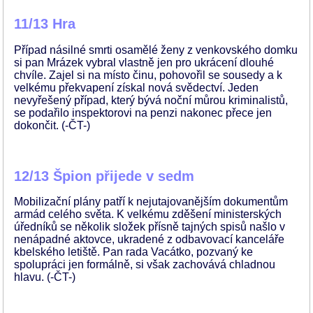
11/13 Hra
Případ násilné smrti osamělé ženy z venkovského domku
si pan Mrázek vybral vlastně jen pro ukrácení dlouhé
chvíle. Zajel si na místo činu, pohovořil se sousedy a k
velkému překvapení získal nová svědectví. Jeden
nevyřešený případ, který bývá noční můrou kriminalistů,
se podařilo inspektorovi na penzi nakonec přece jen
dokončit. (-ČT-)
12/13 Špion přijede v sedm
Mobilizační plány patří k nejutajovanějším dokumentům
armád celého světa. K velkému zděšení ministerských
úředníků se několik složek přísně tajných spisů našlo v
nenápadné aktovce, ukradené z odbavovací kanceláře
kbelského letiště. Pan rada Vacátko, pozvaný ke
spolupráci jen formálně, si však zachovává chladnou
hlavu. (-ČT-)