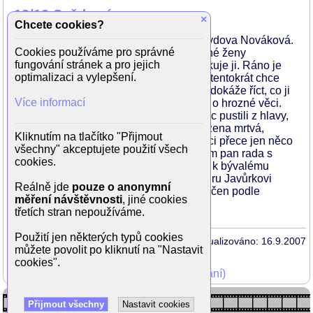
13/13 Svědomí
×
Chcete cookies?
Neočekávaně v noci přichází na čtyřku vdova Nováková.
Cookies používáme pro správné
Službu má pan Brůžek, jenže ze zmatené ženy
fungování stránek a pro jejich
nedostane kloudného slova a vypoklonkuje ji. Ráno je
optimalizaci a vylepšení.
ovšem paní Nováková na čtyřce znovu, tentokrát chce
mluvit s panem radou. Ani jemu však nedokáže říct, co ji
Více informací
na kriminálku přivádí, mluví jen neurčitě o hrozné věci.
Pan rada s panem Brůžkem by celou věc pustili z hlavy,
jenže za pár dní je paní Nováková nalezena mrtvá,
Kliknutím na tlačítko "Přijmout
skočila pod vlak. Že by na té strašné věci přece jen něco
všechny" akceptujete použití všech
bylo? Vyšetřování se v tajnosti ujímá sám pan rada s
cookies.
panem Brůžkem. Zdá se, že stopa vede k bývalému
podnájemníkovi paní Novákové, štukatéru Javůrkovi
Reálně jde
pouze o anonymní
(Josef Bek). Příběh z roku 1928 byl natočen podle
měření návštěvnosti
, jiné cookies
skutečné události. (-k-)
třetích stran nepoužíváme.
Použití jen některých typů cookies
Aktualizováno: 16.9.2007
můžete povolit po kliknutí na "Nastavit
cookies".
Mohli jste vidět v TV (zobrazit starší vysílání)
Přijmout všechny
Nastavit cookies