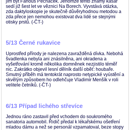
jím být Fanouš Pecháček. Jenomže tento známý kasař
sedí již šest let ve věznici Na Borech. Vyvstává otázka,
zda daktyloskopie je skutečně důvěryhodnou metodou a
zda přece jen nemohou existovat dva lidé se stejnými
otisky prstů. (-ČT-)
5/13 Černé rukavice
Uprostřed přírody je nalezena zavražděná dívka. Nebohá
švadlenka nebyla ani znásilněna, ani okradena a
vyšetřování kromě několika domněnek nezjistilo téměř
nic. Zakrátko objevil lesní dělník další oběť: houbaře.
Smutný příběh má tentokrát naprosto netypické vyústění a
skvělým způsobem ho odlehčuje Vladimír Menšík v roli
velitele četníků. (-ČT-)
6/13 Případ lichého střevíce
Jednou ráno zastavil před vchodem do soukromého
sanatoria automobil. Řidič předal k lékařskému ošetření
mladou dámu a než se personál vzpamatoval, beze stopy