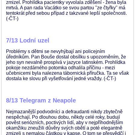
zmizel. Prohlídka pacientky vyvolala zděšení - žena byla
mrtvá. A pan rada Vacátko se svou partou "ze čtyřky" má
tentokrát před sebou případ z takzvané lepší společnosti.
(-ČT-)
7/13 Lodní uzel
Problémy s dětmi se nevyhýbají ani policejním
úředníkům. Pan Bouše dostal obsílku s upozorněním, že
jeho syn nevalně prospívá v jazyce latinském. Prohlídka
pokoje nezdárného potomka odhalila příčinu - mezi
učebnicemi byla nalezena tábornická příručka. Ta se však
dostala ke slovu při vyšetřování jedné vraždy. (-ČT-)
8/13 Telegram z Neapole
Nejmazanější podvodníci a defraudanti nikdy zbytečně
nespěchají. Po dlouhou dobu, někdy celé roky, budují
pověst seriózních, poctivých lidí, aby v nejpříhodnějším
okamžiku zneužili důvěry svých obětí a poté elegantně
zmizeli s nemalou částkou v kapse. O tom se přesvědčí i