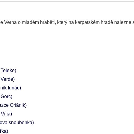
 Verna o mladém hraběti, který na karpatském hradě nalezne 
 Teleke)
 Verde)
ník Ignác)
 Gorc)
ezce Orfánik)
 Vilja)
kova snoubenka)
řka)