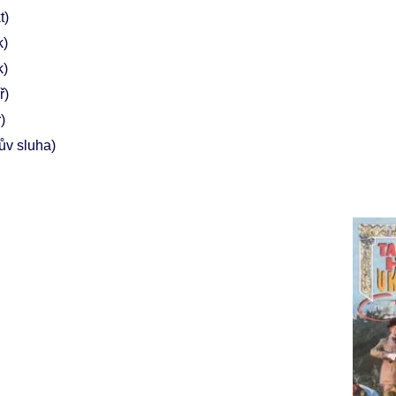
t)
k)
k)
ř)
)
ův sluha)