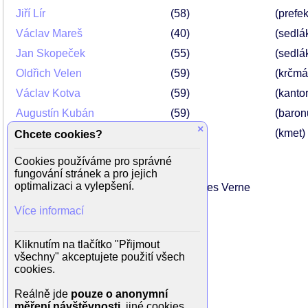
Jiří Lír
58
(prefek
Václav Mareš
40
(sedlá
Jan Skopeček
55
(sedlá
Oldřich Velen
59
(krčmá
Václav Kotva
59
(kantor
Augustín Kubán
59
(baron
×
Samuel Adamčík
76
(kmet)
Chcete cookies?
Cookies používáme pro správné
fungování stránek a pro jejich
Režie: Oldřich Lipský
optimalizaci a vylepšení.
Scénář: Jiří Brdečka, Oldřich Lipský, Jules Verne
Hudba: Luboš Fišer
Více informací
Kamera: Viktor Růžička
Kliknutím na tlačítko "Přijmout
všechny" akceptujete použití všech
cookies.
Reálně jde
pouze o anonymní
měření návštěvnosti
, jiné cookies