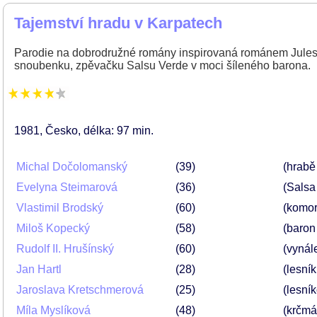
Tajemství hradu v Karpatech
Parodie na dobrodružné romány inspirovaná románem Julese
snoubenku, zpěvačku Salsu Verde v moci šíleného barona.
1981
Česko
délka: 97 min
Michal Dočolomanský
39
(hrabě
Evelyna Steimarová
36
(Salsa
Vlastimil Brodský
60
(komor
Miloš Kopecký
58
(baron
Rudolf II. Hrušínský
60
(vynál
Jan Hartl
28
(lesník
Jaroslava Kretschmerová
25
(lesní
Míla Myslíková
48
(krčmá