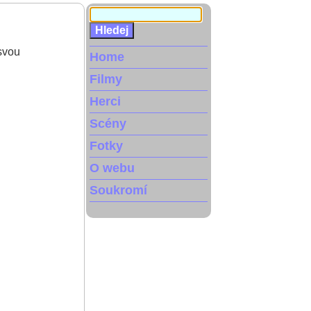
svou
Home
Filmy
Herci
Scény
Fotky
O webu
Soukromí