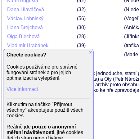
Karel Augusta
42
(Niede
Dana Hlaváčová
32
(Niede
Václav Lohniský
56
(Vogel
Hana Brejchová
30
(Aničk
Olga Blechová
28
(Jiřink
Vladimír Hrabánek
39
(trafika
×
Jana Kasanová
37
(Marie
Chcete cookies?
Cookies používáme pro správné
fungování stránek a pro jejich
Sehnat kvalitní zaměstnance není vůbec jednoduché, státní 
optimalizaci a vylepšení.
náborářů v podání Pitríska (Luděk Sobota) a Oty (Petr Nárožn
zahrajete na jeho citlivou strunku. Jejich archív proto obsah
Více informací
zaměstnanců. A vyjednávání nemá daleko ke hře zpravodajsk
jako jsou oni sami? (-k-)
Kliknutím na tlačítko "Přijmout
Režie: Petr Schulhoff
všechny" akceptujete použití všech
Scénář: Petr Schulhoff
cookies.
Kamera: Jiří Vojta
Hudba: Milan Dvořák
Reálně jde
pouze o anonymní
měření návštěvnosti
, jiné cookies
třetích stran nepoužíváme.