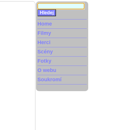
Home
Filmy
Herci
Scény
Fotky
O webu
Soukromí