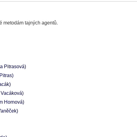
é metodám tajných agentů.
a Pitrasová)
Pitras)
acák)
 Vacáková)
m Hornová)
 Vaněček)