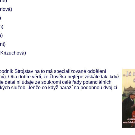
rle)
rlová)
)
a)
a)
nt)
 Krizuchová)
podnik Strojstav na to má specializované oddělení
ý). Oba dobře vědí, že člověka nejlépe získáte tak, když
uje detailní údaje ze soukromí celé řady potenciálních
ých služeb. Jenže co když narazí na podobnou dvojici