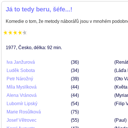
Já to tedy beru, šéfe...!
Komedie o tom, že metody náborářů jsou v mnohém podobn
1977
Česko
délka: 92 min
Iva Janžurová
36
(Renát
Luděk Sobota
34
(Láďa 
Petr Nárožný
39
(Oto V
Míla Myslíková
44
(Květa
Alena Vránová
44
(Myria
Lubomír Lipský
54
(Filip
Marie Rosůlková
75
Josef Větrovec
55
(Paul)