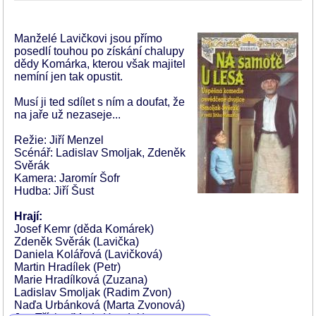
Manželé Lavičkovi jsou přímo
posedlí touhou po získání chalupy
dědy Komárka, kterou však majitel
nemíní jen tak opustit.
Musí ji ted sdílet s ním a doufat, že
na jaře už nezaseje...
Režie: Jiří Menzel
Scénář: Ladislav Smoljak, Zdeněk
Svěrák
Kamera: Jaromír Šofr
Hudba: Jiří Šust
Hrají:
Josef Kemr (děda Komárek)
Zdeněk Svěrák (Lavička)
Daniela Kolářová (Lavičková)
Martin Hradílek (Petr)
Marie Hradílková (Zuzana)
Ladislav Smoljak (Radim Zvon)
Naďa Urbánková (Marta Zvonová)