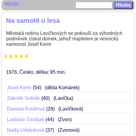
MENU
Na samotě u lesa
Městská rodina Lavičkových se pokouší za výhodných
podmínek získat domek, jehož majitelem je vesnický
samorost Josef Kemr
1976
Česko
délka: 95 min
Josef Kemr
54
(děda Komárek)
Zdeněk Svěrák
40
(Lavička)
Daniela Kolářová
29
(Lavičková)
Ladislav Smoljak
44
(Zvon)
Naďa Urbánková
37
(Zvonová)