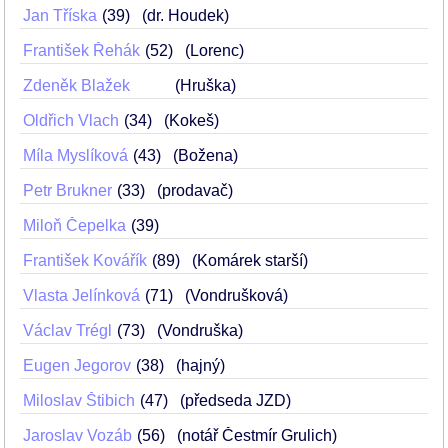
Jan Tříska
39
(dr. Houdek)
František Řehák
52
(Lorenc)
Zdeněk Blažek
(Hruška)
Oldřich Vlach
34
(Kokeš)
Míla Myslíková
43
(Božena)
Petr Brukner
33
(prodavač)
Miloň Čepelka
39
František Kovářík
89
(Komárek starší)
Vlasta Jelínková
71
(Vondrušková)
Václav Trégl
73
(Vondruška)
Eugen Jegorov
38
(hajný)
Miloslav Štibich
47
(předseda JZD)
Jaroslav Vozáb
56
(notář Čestmír Grulich)