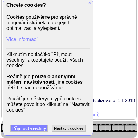
Jan Tříska (Mudr. Houdek)
×
Chcete cookies?
František Řehák (Lorenc)
Václav Trégl (Vondruška)
Cookies používáme pro správné
Vlasta Jelínková (Vondrušková)
fungování stránek a pro jejich
Zdeněk Blažek (Hruška)
optimalizaci a vylepšení.
Alois Liškutín (Kos)
Oldřich Vlach (Kokeš)
Více informací
František Kovářík (Komárek starší)
Míla Myslíková (Božena)
Eugen Jegorov (hajný)
Kliknutím na tlačítko "Přijmout
Petr Brukner (prodavač)
všechny" akceptujete použití všech
Miloslav Štibich (předseda JZD)
cookies.
Jan Waldmann (vesničan Šustr)
Miloš Šustr (farář)
Reálně jde
pouze o anonymní
Jaroslav Vozáb (notář Čestmír Grulich)
měření návštěvnosti
, jiné cookies
Jiřina Lukešová
třetích stran nepoužíváme.
Použití jen některých typů cookies
Aktualizováno: 1.1.2018
můžete povolit po kliknutí na "Nastavit
cookies".
Mohli jste vidět v TV (zobrazit starší vysílání)
Přijmout všechny
Nastavit cookies