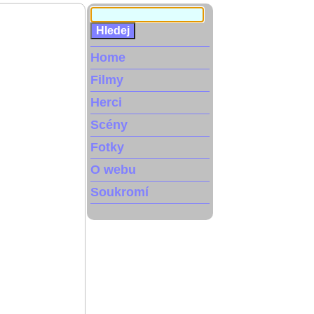
Home
Filmy
Herci
Scény
Fotky
O webu
Soukromí