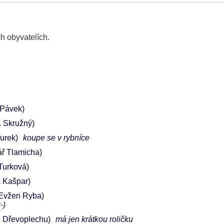
h obyvatelích.
 Pávek)
 Skružný)
Turek)
koupe se v rybníce
ář Tlamicha)
Turková)
 Kašpar)
 Evžen Ryba)
-)
el Dřevoplechu)
má jen krátkou roličku