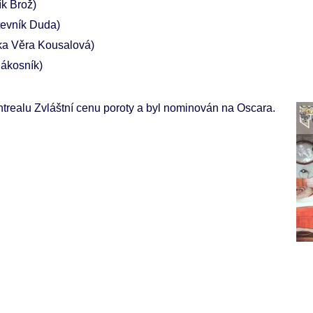
ík Brož)
tevník Duda)
lka Věra Kousalová)
Rákosník)
ntrealu Zvláštní cenu poroty a byl nominován na Oscara.