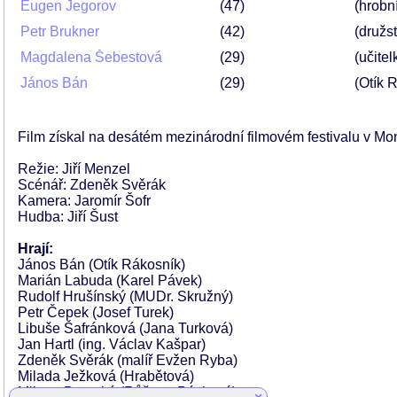
Eugen Jegorov
47
(hrobn
Petr Brukner
42
(družs
Magdalena Šebestová
29
(učite
János Bán
29
(Otík 
Film získal na desátém mezinárodní filmovém festivalu v Mo
Režie: Jiří Menzel
Scénář: Zdeněk Svěrák
Kamera: Jaromír Šofr
Hudba: Jiří Šust
Hrají:
János Bán (Otík Rákosník)
Marián Labuda (Karel Pávek)
Rudolf Hrušínský (MUDr. Skružný)
Petr Čepek (Josef Turek)
Libuše Šafránková (Jana Turková)
Jan Hartl (ing. Václav Kašpar)
Zdeněk Svěrák (malíř Evžen Ryba)
Milada Ježková (Hrabětová)
Milena Dvorská (Růžena Pávková)