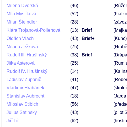
Milena Dvorská
46
(Růže
Míla Myslíková
52
(Fialk
Milan Šteindler
28
(závoz
Klára Trojanová-Pollertová
13
Brief
(Majka
Oldřich Vlach
43
Brief+
(Kunc)
Milada Ježková
75
(Hrabě
Rudolf III. Hrušínský
38
Brief
(Drápa
Jitka Asterová
25
(Ruml
Rudolf IV. Hrušínský
14
(Kalina
Ladislav Županič
41
(Rober
Vladimír Hrabánek
47
(školní
Stanislav Aubrecht
18
(Jarda
Miloslav Štibich
56
(předs
Julius Satinský
43
(pilot 
Jiří Lír
62
(hosti