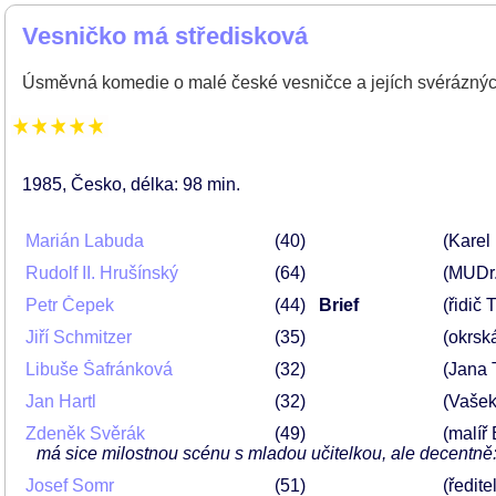
Vesničko má středisková
Úsměvná komedie o malé české vesničce a jejích svéráznýc
1985
Česko
délka: 98 min
Marián Labuda
40
(Karel
Rudolf II. Hrušínský
64
(MUDr.
Petr Čepek
44
Brief
(řidič 
Jiří Schmitzer
35
(okrsk
Libuše Šafránková
32
(Jana 
Jan Hartl
32
(Vašek
Zdeněk Svěrák
49
(malíř
má sice milostnou scénu s mladou učitelkou, ale decentně:
Josef Somr
51
(ředit