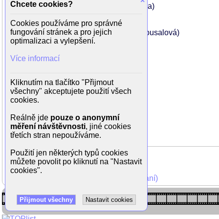
×
Chcete cookies?
Miloslav Štibich (předseda Vojěch Kalina)
Oldřich Vlach (rostlinář Jaromír Kunc)
Cookies používáme pro správné
Stanislav Aubrecht (Jarda Pávek)
fungování stránek a pro jejich
Magdalena Šebestová (učitelka Věra Kousalová)
optimalizaci a vylepšení.
Július Satinský (pilot Štefan)
Josef Somr (ředitel Dřevoplechu)
Více informací
František Vláčil (Adolf Ticháček)
Ladislav Županič (Robert Rumlena)
Jitka Asterová (Rumlenová)
Kliknutím na tlačítko "Přijmout
Jiří Lír (hostinský Bedřich Rambousek)
všechny" akceptujete použití všech
Blanka Lormanová (Půlpánová)
cookies.
Rudolf Hrušínskýml. (Drápalík)
Eugen Jegorov (hrobník Brož)
Reálně jde
pouze o anonymní
Jiří Schmitzer (okrskář Tlamicha)
měření návštěvnosti
, jiné cookies
Vlastimila Vlková (babi Pávková)
třetích stran nepoužíváme.
Použití jen některých typů cookies
můžete povolit po kliknutí na "Nastavit
cookies".
Mohli jste vidět v TV (zobrazit starší vysílání)
Přijmout všechny
Nastavit cookies