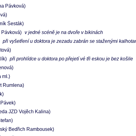
na Pávková)
ová)
ník Šesták)
 Pávková)
v jedné scéně je na dvoře v bikinách
při vyšetření u doktora je zezadu zabrán se staženými kalhota
tová)
lík)
při prohlídce u doktora po přejetí vé tři eskou je bez košile
enová)
 ml.)
t Rumlena)
k)
 Pávek)
eda JZD Vojěch Kalina)
Štefan)
nský Bedřich Rambousek)