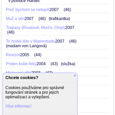
v povídce Hantec
Proč bychom se netopili
2007
46
Muž a stín
2007
46
(trafikantka)
Trapasy (Rivalové, Morče, Omyl)
2007
46
To horké léto v Marienbadu
2007
46
(madam von Langová)
Revizor
2005
44
Prsten krále řeky
2004
43
(služka)
Malovaný děti
2003
42
×
Chcete cookies?
Hotel Herbich
1999
38
(sestra)
Cookies používáme pro správné
Co chytneš v žitě
1998
37
(matka)
fungování stránek a pro jejich
ve 2. povídce Stoh
optimalizaci a vylepšení.
Doktor Munory a jiní lidé
1997
36
Více informací
(Hermína)