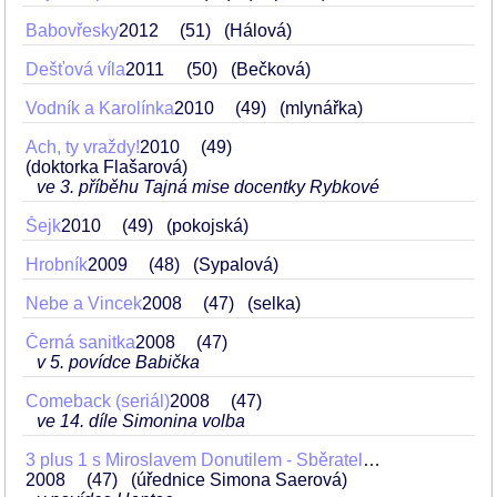
Babovřesky
2012
51
(Hálová)
Dešťová víla
2011
50
(Bečková)
Vodník a Karolínka
2010
49
(mlynářka)
Ach, ty vraždy!
2010
49
(doktorka Flašarová)
ve 3. příběhu Tajná mise docentky Rybkové
Šejk
2010
49
(pokojská)
Hrobník
2009
48
(Sypalová)
Nebe a Vincek
2008
47
(selka)
Černá sanitka
2008
47
v 5. povídce Babička
Comeback (seriál)
2008
47
ve 14. díle Simonina volba
3 plus 1 s Miroslavem Donutilem - Sběratelé (Kostel, Paměti, Hantec)
2008
47
(úřednice Simona Saerová)