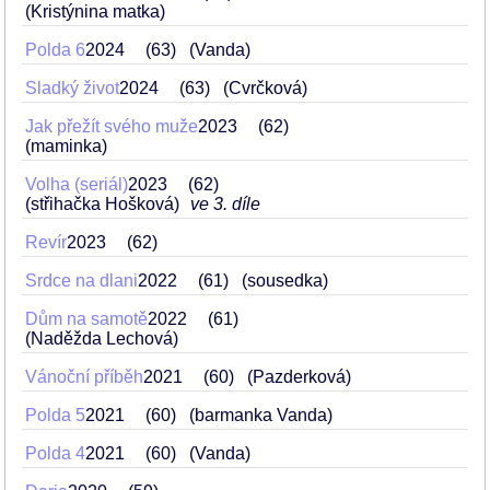
(Kristýnina matka)
Polda 6
2024
63
(Vanda)
Sladký život
2024
63
(Cvrčková)
Jak přežít svého muže
2023
62
(maminka)
Volha (seriál)
2023
62
(střihačka Hošková)
ve 3. díle
Revír
2023
62
Srdce na dlani
2022
61
(sousedka)
Dům na samotě
2022
61
(Naděžda Lechová)
Vánoční příběh
2021
60
(Pazderková)
Polda 5
2021
60
(barmanka Vanda)
Polda 4
2021
60
(Vanda)