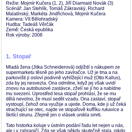
Režie: Mojmír Kučera (1, 2), Jiří Diarmaid Novák (3)
Scénář: Jan Stehlík, Tomáš Zákravský, Richard
Malatínský, Markéta Jindřichová, Mojmír Kučera
Kamera: Vít Bělohradský
Hudba: Tadeáš Věrčák
Země: Česká epublika
Rok výroby: 2008
1. Stopař
Mladá žena (Jitka Schneiderová) odjíždí s nákupem ze
supermarketu těsně po jeho zavíračce. Už je tma a na
parkovišti ji osloví podivně vyhlížející muž (Otto Kallus),
zda by jej nesvezla. Ona odmítne, když jej však uvidí
znovu na autobusové zastávce, zželí se jí ho a nabídne
mu svezení. Uprostřed lesa stopař prohlásí, že se mu
dělá nevolno, že musí sedět vzadu. Ona zastaví, stopař
vystoupí, čehož ona využije a ujede. Doma, kde ji už čeká
strachující se otec, najde ve stopařově kufříku rukavice a
škrtící strunu. Zřejmě jen o vlásek unikla smrti.
Tato historka koluje v ústním podání řadu let nejen u nás,
ale i v zahraničí. Zda se však někdy skutečně stala, nikdo