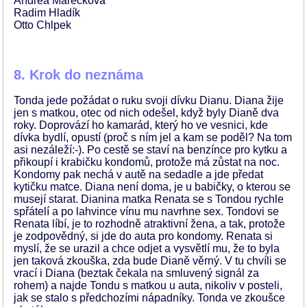
Andrea Marečková
Radim Hladík
Otto Chlpek
8. Krok do neznáma
Tonda jede požádat o ruku svoji dívku Dianu. Diana žije
jen s matkou, otec od nich odešel, když byly Dianě dva
roky. Doprovází ho kamarád, který ho ve vesnici, kde
dívka bydlí, opustí (proč s ním jel a kam se poděl? Na tom
asi nezáleží:-). Po cestě se staví na benzínce pro kytku a
přikoupí i krabičku kondomů, protože má zůstat na noc.
Kondomy pak nechá v autě na sedadle a jde předat
kytičku matce. Diana není doma, je u babičky, o kterou se
musejí starat. Dianina matka Renata se s Tondou rychle
spřátelí a po lahvince vínu mu navrhne sex. Tondovi se
Renata líbí, je to rozhodně atraktivní žena, a tak, protože
je zodpovědný, si jde do auta pro kondomy. Renata si
myslí, že se urazil a chce odjet a vysvětlí mu, že to byla
jen taková zkouška, zda bude Dianě věrný. V tu chvíli se
vrací i Diana (beztak čekala na smluvený signál za
rohem) a najde Tondu s matkou u auta, nikoliv v posteli,
jak se stalo s předchozími nápadníky. Tonda ve zkoušce