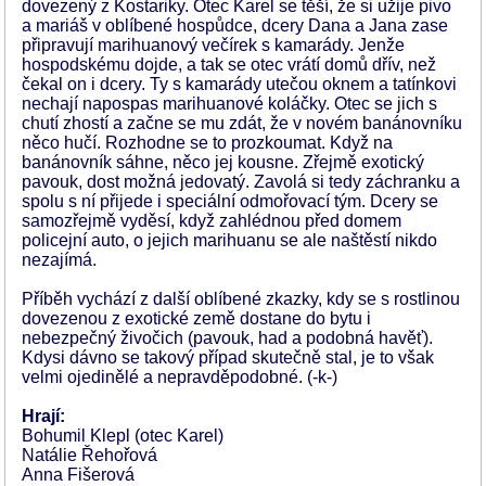
dovezený z Kostariky. Otec Karel se těší, že si užije pivo
a mariáš v oblíbené hospůdce, dcery Dana a Jana zase
připravují marihuanový večírek s kamarády. Jenže
hospodskému dojde, a tak se otec vrátí domů dřív, než
čekal on i dcery. Ty s kamarády utečou oknem a tatínkovi
nechají napospas marihuanové koláčky. Otec se jich s
chutí zhostí a začne se mu zdát, že v novém banánovníku
něco hučí. Rozhodne se to prozkoumat. Když na
banánovník sáhne, něco jej kousne. Zřejmě exotický
pavouk, dost možná jedovatý. Zavolá si tedy záchranku a
spolu s ní přijede i speciální odmořovací tým. Dcery se
samozřejmě vyděsí, když zahlédnou před domem
policejní auto, o jejich marihuanu se ale naštěstí nikdo
nezajímá.
Příběh vychází z další oblíbené zkazky, kdy se s rostlinou
dovezenou z exotické země dostane do bytu i
nebezpečný živočich (pavouk, had a podobná havěť).
Kdysi dávno se takový případ skutečně stal, je to však
velmi ojedinělé a nepravděpodobné. (-k-)
Hrají:
Bohumil Klepl (otec Karel)
Natálie Řehořová
Anna Fišerová