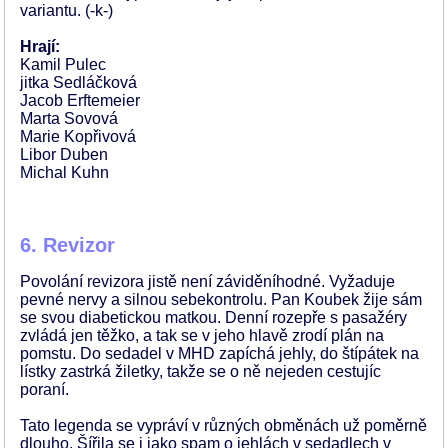
variantu. (-k-)
Hrají:
Kamil Pulec
jitka Sedláčková
Jacob Erftemeier
Marta Sovová
Marie Kopřivová
Libor Duben
Michal Kuhn
6. Revizor
Povolání revizora jistě není záviděníhodné. Vyžaduje
pevné nervy a silnou sebekontrolu. Pan Koubek žije sám
se svou diabetickou matkou. Denní rozepře s pasažéry
zvládá jen těžko, a tak se v jeho hlavě zrodí plán na
pomstu. Do sedadel v MHD zapíchá jehly, do štípátek na
lístky zastrká žiletky, takže se o ně nejeden cestujíc
poraní.
Tato legenda se vypráví v různých obměnách už poměrně
dlouho. Šířila se i jako spam o jehlách v sedadlech v