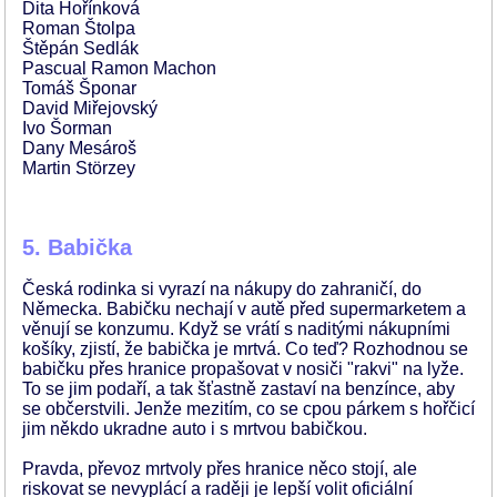
Dita Hořínková
Roman Štolpa
Štěpán Sedlák
Pascual Ramon Machon
Tomáš Šponar
David Miřejovský
Ivo Šorman
Dany Mesároš
Martin Störzey
5. Babička
Česká rodinka si vyrazí na nákupy do zahraničí, do
Německa. Babičku nechají v autě před supermarketem a
věnují se konzumu. Když se vrátí s naditými nákupními
košíky, zjistí, že babička je mrtvá. Co teď? Rozhodnou se
babičku přes hranice propašovat v nosiči "rakvi" na lyže.
To se jim podaří, a tak šťastně zastaví na benzínce, aby
se občerstvili. Jenže mezitím, co se cpou párkem s hořčicí
jim někdo ukradne auto i s mrtvou babičkou.
Pravda, převoz mrtvoly přes hranice něco stojí, ale
riskovat se nevyplácí a raději je lepší volit oficiální