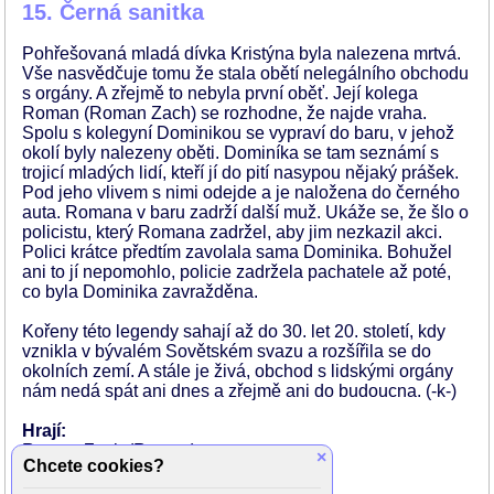
15. Černá sanitka
Pohřešovaná mladá dívka Kristýna byla nalezena mrtvá.
Vše nasvědčuje tomu že stala obětí nelegálního obchodu
s orgány. A zřejmě to nebyla první oběť. Její kolega
Roman (Roman Zach) se rozhodne, že najde vraha.
Spolu s kolegyní Dominikou se vypraví do baru, v jehož
okolí byly nalezeny oběti. Dominíka se tam seznámí s
trojicí mladých lidí, kteří jí do pití nasypou nějaký prášek.
Pod jeho vlivem s nimi odejde a je naložena do černého
auta. Romana v baru zadrží další muž. Ukáže se, že šlo o
policistu, který Romana zadržel, aby jim nezkazil akci.
Polici krátce předtím zavolala sama Dominika. Bohužel
ani to jí nepomohlo, policie zadržela pachatele až poté,
co byla Dominika zavražděna.
Kořeny této legendy sahají až do 30. let 20. století, kdy
vznikla v bývalém Sovětském svazu a rozšířila se do
okolních zemí. A stále je živá, obchod s lidskými orgány
nám nedá spát ani dnes a zřejmě ani do budoucna. (-k-)
Hrají:
Roman Zach (Roman)
×
Chcete cookies?
Vlastina Svátková
Pavel Nečas