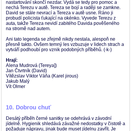
nastartování skončí nezdar. Vydá se tedy pro pomoc a
nechá Terezu v autě. Tereza se bojí a raději se zamkne.
David se stále nevrací a Tereza v autě usne. Ráno ji
probudí policista ťukající na okénko. Vyvede Terezu z
auta, takže Tereza nevidí zabitého Davida pověšeného
na stromě nad autem.
Ani tato legenda se zřejmě nikdy nestala, alespoň ne
přesně takto. Ovšem temný les vzbuzuje v lidech strach a
vytváří podhoubí pro vznik podobných příběhů. (-k-)
Hrají:
Alena Mudrová (Tereya])
Jan Čtvrtník (David)
Vítězslav Viktor Váňa (Karel jirous)
Jakub Malý
Vít Olmer
10. Dobrou chuť
Desátý příběh černé sanitky se odehrává v závodní
jídelně. Hygienik shledává závažné nedostatky v čistotě a
požaduje nápravu, jinak bude muset jídelnu zavřít. Je