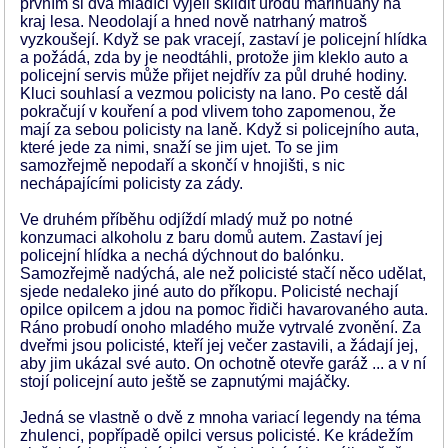
prvním si dva mladíci vyjeli sklidit úrodu marihuany na
kraj lesa. Neodolají a hned nově natrhaný matroš
vyzkoušejí. Když se pak vracejí, zastaví je policejní hlídka
a požádá, zda by je neodtáhli, protože jim kleklo auto a
policejní servis může přijet nejdřív za půl druhé hodiny.
Kluci souhlasí a vezmou policisty na lano. Po cestě dál
pokračují v kouření a pod vlivem toho zapomenou, že
mají za sebou policisty na laně. Když si policejního auta,
které jede za nimi, snaží se jim ujet. To se jim
samozřejmě nepodaří a skončí v hnojišti, s nic
nechápajícími policisty za zády.
Ve druhém příběhu odjíždí mladý muž po notné
konzumaci alkoholu z baru domů autem. Zastaví jej
policejní hlídka a nechá dýchnout do balónku.
Samozřejmě nadýchá, ale než policisté stačí něco udělat,
sjede nedaleko jiné auto do příkopu. Policisté nechají
opilce opilcem a jdou na pomoc řidiči havarovaného auta.
Ráno probudí onoho mladého muže vytrvalé zvonění. Za
dveřmi jsou policisté, kteří jej večer zastavili, a žádají jej,
aby jim ukázal své auto. On ochotně otevře garáž ... a v ní
stojí policejní auto ještě se zapnutými majáčky.
Jedná se vlastně o dvě z mnoha variací legendy na téma
zhulenci, popřípadě opilci versus policisté. Ke krádežím