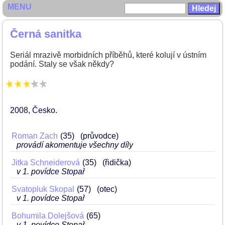
MENU
Černá sanitka
Seriál mrazivě morbidních příběhů, které kolují v ústním
podání. Staly se však někdy?
2008
Česko
Roman Zach
35
(průvodce)
provádí akomentuje všechny díly
Jitka Schneiderová
35
(řidička)
v 1. povídce Stopař
Svatopluk Skopal
57
(otec)
v 1. povídce Stopař
Bohumila Dolejšová
65
v 1. povídce Stopař