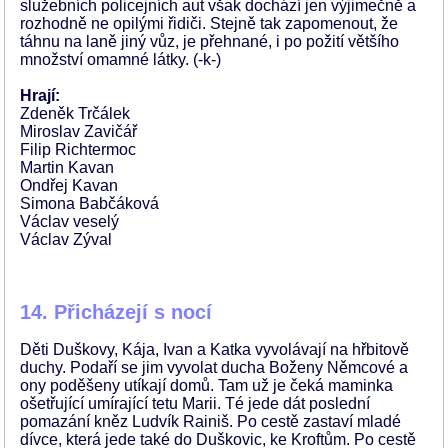
služebních policejních aut však dochází jen výjimečně a
rozhodně ne opilými řidiči. Stejně tak zapomenout, že
táhnu na laně jiný vůz, je přehnané, i po požití většího
množství omamné látky. (-k-)
Hrají:
Zdeněk Trčálek
Miroslav Zavičář
Filip Richtermoc
Martin Kavan
Ondřej Kavan
Simona Babčáková
Václav veselý
Václav Zýval
14. Přicházejí s nocí
Děti Duškovy, Kája, Ivan a Katka vyvolávají na hřbitově
duchy. Podaří se jim vyvolat ducha Boženy Němcové a
ony poděšeny utíkají domů. Tam už je čeká maminka
ošetřující umírající tetu Marii. Té jede dát poslední
pomazání kněz Ludvík Rainiš. Po cestě zastaví mladé
dívce, která jede také do Duškovic, ke Kroftům. Po cestě