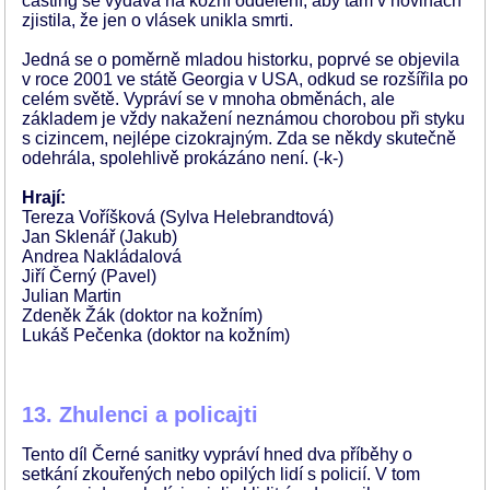
casting se vydává na kožní oddělení, aby tam v novinách
zjistila, že jen o vlásek unikla smrti.
Jedná se o poměrně mladou historku, poprvé se objevila
v roce 2001 ve státě Georgia v USA, odkud se rozšířila po
celém světě. Vypráví se v mnoha obměnách, ale
základem je vždy nakažení neznámou chorobou při styku
s cizincem, nejlépe cizokrajným. Zda se někdy skutečně
odehrála, spolehlivě prokázáno není. (-k-)
Hrají:
Tereza Voříšková (Sylva Helebrandtová)
Jan Sklenář (Jakub)
Andrea Nakládalová
Jiří Černý (Pavel)
Julian Martin
Zdeněk Žák (doktor na kožním)
Lukáš Pečenka (doktor na kožním)
13. Zhulenci a policajti
Tento díl Černé sanitky vypráví hned dva příběhy o
setkání zkouřených nebo opilých lidí s policií. V tom