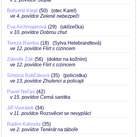
Bohumil Klepl
50
(otec Karel)
ve 4. povídce Zelené nebezpečí
Eva Aichmajerová
29
(uklízečka)
v 10. povídce Dobrou chuť
Tereza Ramba
18
(Sylva Helebrandtová)
ve 12. povídce Flirt s cizincem
Zdeněk Žák
56
(doktor na kožním)
ve 12. povídce Flirt s cizincem
Simona Babčáková
35
(policistka)
ve 13. povídce Zhulenci a policajti
Pavel Nečas
42
v 15. povídce Černá sanitka
Jiří Vyorálek
34
v 11. povídce Rozsvěcet se nevyplácí
Radim Kalvoda
35
ve 2. povídce Tenkrát na táboře