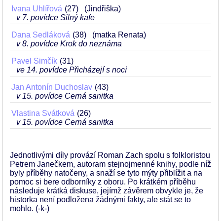
Ivana Uhlířová
27
(Jindřiška)
v 7. povídce Silný kafe
Dana Sedláková
38
(matka Renata)
v 8. povídce Krok do neznáma
Pavel Šimčík
31
ve 14. povídce Přicházejí s nocí
Jan Antonín Duchoslav
43
v 15. povídce Černá sanitka
Vlastina Svátková
26
v 15. povídce Černá sanitka
Jednotlivými díly provází Roman Zach spolu s folkloristou
Petrem Janečkem, autoram stejnojmenné knihy, podle níž
byly příběhy natočeny, a snaží se tyto mýty přiblížit a na
pomoc si bere odborníky z oboru. Po krátkém příběhu
následuje krátká diskuse, jejímž závěrem obvykle je, že
historka není podložena žádnými fakty, ale stát se to
mohlo. (-k-)