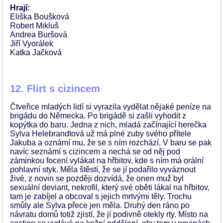
Hrají:
Eliška Boušková
Robert Mikluš
Andrea Buršová
Jiří Vyorálek
Katka Jačková
12. Flirt s cizincem
Čtveřice mladých lidí si vyrazila vydělat nějaké peníze na
brigádu do Německa. Po brigádě si zašli vyhodit z
kopýtka do baru. Jedna z nich, mladá začínající herečka
Sylva Helebrandtová už má plné zuby svého přítele
Jakuba a oznámí mu, že se s ním rozchází. V baru se pak
navíc seznámí s cizincem a nechá se od něj pod
záminkou focení vylákat na hřbitov, kde s ním má orální
pohlavní styk. Měla štěstí, že se jí podařilo vyváznout
živé, z novin se později dozvídá, že onen muž byl
sexuální deviant, nekrofil, který své oběti lákal na hřbitov,
tam je zabíjel a obcoval s jejich mrtvými těly. Trochu
smůly ale Sylva přece jen měla. Druhý den ráno po
návratu domů totiž zjistí, že jí podivně otekly rty. Místo na