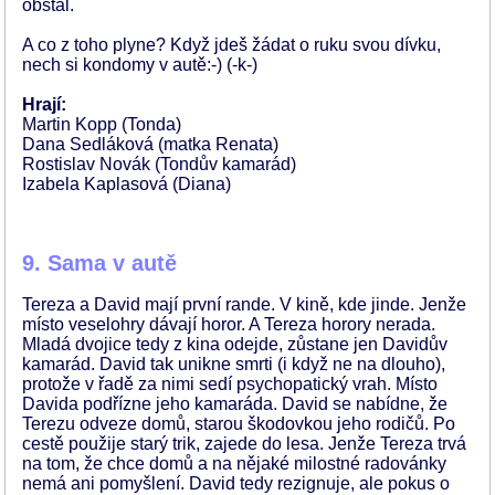
obstál.
A co z toho plyne? Když jdeš žádat o ruku svou dívku,
nech si kondomy v autě:-) (-k-)
Hrají:
Martin Kopp (Tonda)
Dana Sedláková (matka Renata)
Rostislav Novák (Tondův kamarád)
Izabela Kaplasová (Diana)
9. Sama v autě
Tereza a David mají první rande. V kině, kde jinde. Jenže
místo veselohry dávají horor. A Tereza horory nerada.
Mladá dvojice tedy z kina odejde, zůstane jen Davidův
kamarád. David tak unikne smrti (i když ne na dlouho),
protože v řadě za nimi sedí psychopatický vrah. Místo
Davida podřízne jeho kamaráda. David se nabídne, že
Terezu odveze domů, starou škodovkou jeho rodičů. Po
cestě použije starý trik, zajede do lesa. Jenže Tereza trvá
na tom, že chce domů a na nějaké milostné radovánky
nemá ani pomyšlení. David tedy rezignuje, ale pokus o