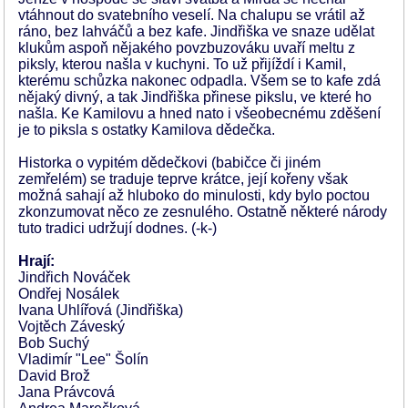
vtáhnout do svatebního veselí. Na chalupu se vrátil až
ráno, bez lahváčů a bez kafe. Jindřiška ve snaze udělat
klukům aspoň nějakého povzbuzováku uvaří meltu z
piksly, kterou našla v kuchyni. To už přijíždí i Kamil,
kterému schůzka nakonec odpadla. Všem se to kafe zdá
nějaký divný, a tak Jindřiška přinese pikslu, ve které ho
našla. Ke Kamilovu a hned nato i všeobecnému zděšení
je to piksla s ostatky Kamilova dědečka.
Historka o vypitém dědečkovi (babičce či jiném
zemřelém) se traduje teprve krátce, její kořeny však
možná sahají až hluboko do minulosti, kdy bylo poctou
zkonzumovat něco ze zesnulého. Ostatně některé národy
tuto tradici udržují dodnes. (-k-)
Hrají:
Jindřich Nováček
Ondřej Nosálek
Ivana Uhlířová (Jindřiška)
Vojtěch Záveský
Bob Suchý
Vladimír "Lee" Šolín
David Brož
Jana Právcová