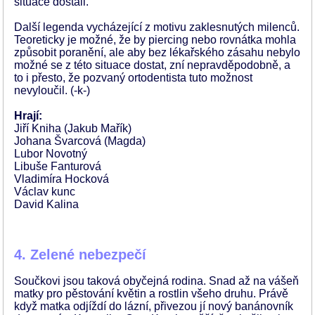
situace dostali.
Další legenda vycházející z motivu zaklesnutých milenců.
Teoreticky je možné, že by piercing nebo rovnátka mohla
způsobit poranění, ale aby bez lékařského zásahu nebylo
možné se z této situace dostat, zní nepravděpodobně, a
to i přesto, že pozvaný ortodentista tuto možnost
nevyloučil. (-k-)
Hrají:
Jiří Kniha (Jakub Mařík)
Johana Švarcová (Magda)
Lubor Novotný
Libuše Fanturová
Vladimíra Hocková
Václav kunc
David Kalina
4. Zelené nebezpečí
Součkovi jsou taková obyčejná rodina. Snad až na vášeň
matky pro pěstování květin a rostlin všeho druhu. Právě
když matka odjíždí do lázní, přivezou jí nový banánovník