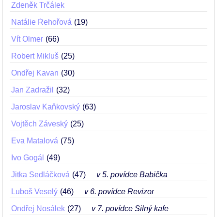
Zdeněk Trčálek
Natálie Řehořová
19
Vít Olmer
66
Robert Mikluš
25
Ondřej Kavan
30
Jan Zadražil
32
Jaroslav Kaňkovský
63
Vojtěch Záveský
25
Eva Matalová
75
Ivo Gogál
49
Jitka Sedláčková
47
v 5. povídce Babička
Luboš Veselý
46
v 6. povídce Revizor
Ondřej Nosálek
27
v 7. povídce Silný kafe