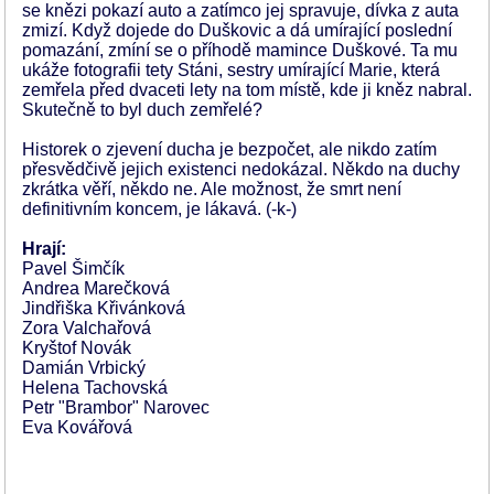
se knězi pokazí auto a zatímco jej spravuje, dívka z auta
zmizí. Když dojede do Duškovic a dá umírající poslední
pomazání, zmíní se o příhodě mamince Duškové. Ta mu
ukáže fotografii tety Stáni, sestry umírající Marie, která
zemřela před dvaceti lety na tom místě, kde ji kněz nabral.
Skutečně to byl duch zemřelé?
Historek o zjevení ducha je bezpočet, ale nikdo zatím
přesvědčivě jejich existenci nedokázal. Někdo na duchy
zkrátka věří, někdo ne. Ale možnost, že smrt není
definitivním koncem, je lákavá. (-k-)
Hrají:
Pavel Šimčík
Andrea Marečková
Jindřiška Křivánková
Zora Valchařová
Kryštof Novák
Damián Vrbický
Helena Tachovská
Petr "Brambor" Narovec
Eva Kovářová