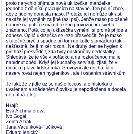
proto narychlo přijmuta nová uklízečka, manželka
jednoho z dělníků pracujících na stavbě. Ten po ní chce,
aby z jídelny donesla maso. Protože jej nemůže ukrást,
nakáže jej vyměnit za jiné (asi psí). Jenže maso položené
nahoře na poličce má odloženo provozní pro svého
známého. Poté, co jej uklízečka vymění, si pro ně přijde a
odnese. Opilá uklízečka se leze přesvědčit, že je maso
skutečně pryč a spadne při tom do kotle s omáčkou tak
nešťastně, že ji mixér rozdrtí. Na druhý den se hygienik
přichází přesvědčit, zda byly odstraněny nedostatky.
Shledává, že je vše v pořádku a na rozloučenou mu je
nabídnut oběd. Když jej kuchařky servírují, zjistí, že v
omáčce plave lidská ruka. Provozní ale nechá jídlo
naservírovat nejen hygienikovi, ale i ostatním strávníkům.
Je fakt, že v jídle už se našlo leccos, ale historka o
uvařeném a snědeném člověku je nepodložená a docela
nereálná. (-k-)
Hrají:
Eva Aichmajerová
Ivo Gogál
Zorita Azrak
Jana Vaculíková-Fučíková
Eduard jenický