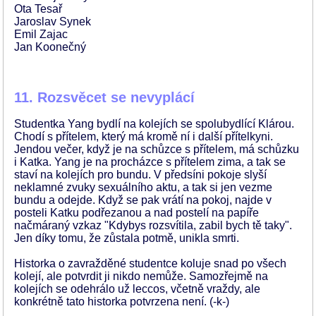
Ota Tesař
Jaroslav Synek
Emil Zajac
Jan Koonečný
11. Rozsvěcet se nevyplácí
Studentka Yang bydlí na kolejích se spolubydlící Klárou.
Chodí s přítelem, který má kromě ní i další přítelkyni.
Jendou večer, když je na schůzce s přítelem, má schůzku
i Katka. Yang je na procházce s přítelem zima, a tak se
staví na kolejích pro bundu. V předsíni pokoje slyší
neklamné zvuky sexuálního aktu, a tak si jen vezme
bundu a odejde. Když se pak vrátí na pokoj, najde v
posteli Katku podřezanou a nad postelí na papíře
načmáraný vzkaz "Kdybys rozsvítila, zabil bych tě taky".
Jen díky tomu, že zůstala potmě, unikla smrti.
Historka o zavražděné studentce koluje snad po všech
kolejí, ale potvrdit ji nikdo nemůže. Samozřejmě na
kolejích se odehrálo už leccos, včetně vraždy, ale
konkrétně tato historka potvrzena není. (-k-)