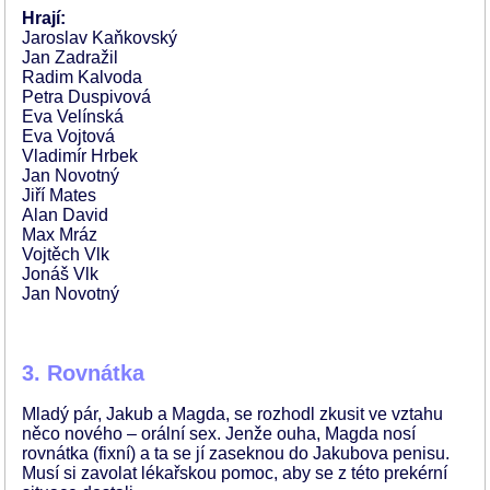
Hrají:
Jaroslav Kaňkovský
Jan Zadražil
Radim Kalvoda
Petra Duspivová
Eva Velínská
Eva Vojtová
Vladimír Hrbek
Jan Novotný
Jiří Mates
Alan David
Max Mráz
Vojtěch Vlk
Jonáš Vlk
Jan Novotný
3. Rovnátka
Mladý pár, Jakub a Magda, se rozhodl zkusit ve vztahu
něco nového – orální sex. Jenže ouha, Magda nosí
rovnátka (fixní) a ta se jí zaseknou do Jakubova penisu.
Musí si zavolat lékařskou pomoc, aby se z této prekérní