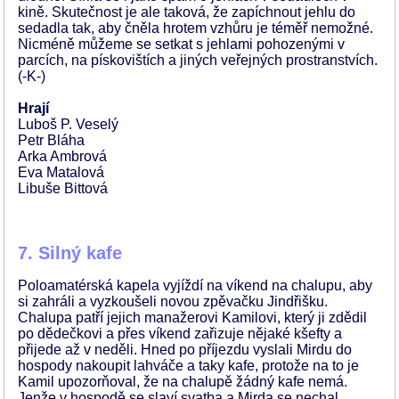
kině. Skutečnost je ale taková, že zapíchnout jehlu do
sedadla tak, aby čněla hrotem vzhůru je téměř nemožné.
Nicméně můžeme se setkat s jehlami pohozenými v
parcích, na pískovištích a jiných veřejných prostranstvích.
(-K-)
Hrají
Luboš P. Veselý
Petr Bláha
Arka Ambrová
Eva Matalová
Libuše Bittová
7. Silný kafe
Poloamatérská kapela vyjíždí na víkend na chalupu, aby
si zahráli a vyzkoušeli novou zpěvačku Jindřišku.
Chalupa patří jejich manažerovi Kamilovi, který ji zdědil
po dědečkovi a přes víkend zařizuje nějaké kšefty a
přijede až v neděli. Hned po příjezdu vyslali Mirdu do
hospody nakoupit lahváče a taky kafe, protože na to je
Kamil upozorňoval, že na chalupě žádný kafe nemá.
Jenže v hospodě se slaví svatba a Mirda se nechal