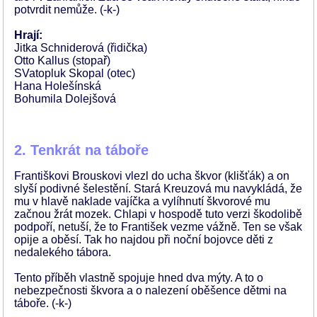
potvrdit nemůže. (-k-)
Hrají:
Jitka Schniderová (řidička)
Otto Kallus (stopař)
SVatopluk Skopal (otec)
Hana Holešínská
Bohumila Dolejšová
2. Tenkrát na táboře
Františkovi Brouskovi vlezl do ucha škvor (klišťák) a on
slyší podivné šelestění. Stará Kreuzová mu navykládá, že
mu v hlavě naklade vajíčka a vylíhnutí škvorové mu
začnou žrát mozek. Chlapi v hospodě tuto verzi škodolibě
podpoří, netuší, že to František vezme vážně. Ten se však
opije a oběsí. Tak ho najdou při noční bojovce děti z
nedalekého tábora.
Tento příběh vlastně spojuje hned dva mýty. A to o
nebezpečnosti škvora a o nalezení oběšence dětmi na
táboře. (-k-)