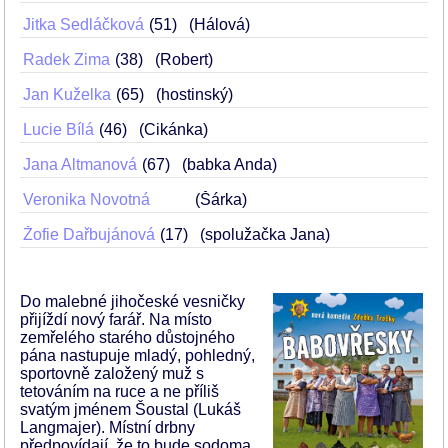
Jitka Sedláčková
51
(Hálová)
Radek Zima
38
(Robert)
Jan Kuželka
65
(hostinský)
Lucie Bílá
46
(Cikánka)
Jana Altmanová
67
(babka Anda)
Veronika Novotná
(Šárka)
Žofie Dařbujánová
17
(spolužačka Jana)
Do malebné jihočeské vesničky
přijíždí nový farář. Na místo
zemřelého starého důstojného
pána nastupuje mladý, pohledný,
sportovně založený muž s
tetováním na ruce a ne příliš
svatým jménem Šoustal (Lukáš
Langmajer). Místní drbny
předpovídají, že to bude sodoma