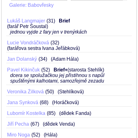
Galerie: Babovřesky
Lukáš Langmajer
31
Brief
(farář Petr Šoustal)
jednou vyjde z fary jen v trenýrkách
Lucie Vondráčková
32
(farářova sestra Ivana Jeřábková)
Jan Dolanský
34
(Adam Hála)
Pavel Kikinčuk
52
Brief+
(starosta Stehlík)
dcera se spolužačkou jej přistihnou s napůl
spuštěnými kalhotami, samozřejmě zezadu
Veronika Žilková
50
(Stehlíková)
Jana Synková
68
(Horáčková)
Lubomír Kostelka
85
(dědek Fanda)
Jiří Pecha
67
(dědek Venda)
Miro Noga
52
(Hála)