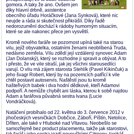
gomora. A taky že ano. Ovšem jen
díky hlavní drbně, asistentce
obecního úřadu Horáčkové (Jana Synková), které nic
neujde a ráda si skutečnost přikrášlí. Díky řadě
nedorozumění dochází k rádoby humorným situacím,
které se ale nakonec přece jen vysvětlí.
Kromě nového faráře se pozornost upíná také na starou
vilu, jejíž obyvatelka, ostatními ženami neoblíbená Truda,
nedávno zemřela. Vilu zdědí její vzdálený synovec Adam
(Jan Dolanský), který se rozhodne ji spravit a obývat. A to
i přesto, že ve vile straší, jak jej všichni starousedlíci
varují. O vilu má zájem starosta Stehlík (Pavel Kikinčuk) a
jeho švagr Robert, který by na pozemcích patřící k vile
chtěl postavit autoservis. Naštěstí jsou tu kromě
hašteřivých babek i dva hodní dědkové, kteří Adamovi
podpoří. A nemůže chybět ani láska, kterou k sobě najdou
Adam a farářova půvabná sestra Ivana (Lucie
Vondráčková).
Natáčení probíhalo od 22. května do 3. července 2012 v
jihočeských vesničkách Dobčice, Záboří, Píštín, Netolice,
Dříten, ale také v Hluboké nad Vltavou. Neobešlo se
samozřejmě bez product placementu, takže jak starostovi,
tak farář i jeho sestra jezdí novoučkými Citroeny, taxikář