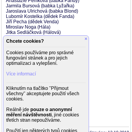
Anastázie Perlíková (babka Fandy)
Jarmila Bursová (babka Lyžařka)
Jaroslava Ulrichová (babka Blond)
Lubomír Kostelka (dědek Fanda)
Jiří Pecha (dědek Venda)
Miroslav Noga (Hála)
Jitka Sedláčková (Hálová)
Radek Zima (Robert)
×
Chcete cookies?
Petr Polák (Karel)
Jaroslav Čermák (Jirka)
Cookies používáme pro správné
Barbora Šimková (Markéta)
fungování stránek a pro jejich
Veronika Novotná (Šárka)
optimalizaci a vylepšení.
Žofie Dařbujánová (spolužačka Jana)
Jan Kuželka (hostinský)
Více informací
Pavla Bečková (sestra Glorie)
Milan Horvát (Cikán)
Lucie Bílá (Cikánka)
Kliknutím na tlačítko "Přijmout
Anna Vejvodová (Trůda)
všechny" akceptujete použití všech
Viktor Pavel Vávra (Vilda)
cookies.
Marie Strnadová (babka KSČ)
Hana Nigrínová (babka KSČ)
Reálně jde
pouze o anonymní
Julie Sičáková (babka KSČ)
měření návštěvnosti
, jiné cookies
třetích stran nepoužíváme.
Použití jen některých typů cookies