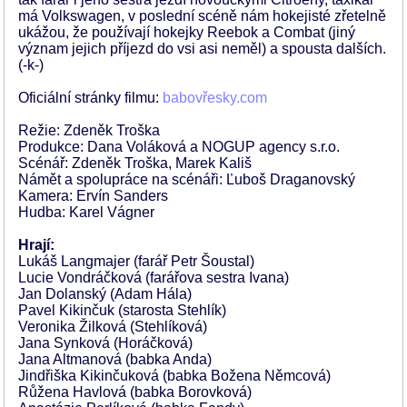
má Volkswagen, v poslední scéně nám hokejisté zřetelně
ukážou, že používají hokejky Reebok a Combat (jiný
význam jejich příjezd do vsi asi neměl) a spousta dalších.
(-k-)
Oficiální stránky filmu:
babovřesky.com
Režie: Zdeněk Troška
Produkce: Dana Voláková a NOGUP agency s.r.o.
Scénář: Zdeněk Troška, Marek Kališ
Námět a spolupráce na scénáři: Ľuboš Draganovský
Kamera: Ervín Sanders
Hudba: Karel Vágner
Hrají:
Lukáš Langmajer (farář Petr Šoustal)
Lucie Vondráčková (farářova sestra Ivana)
Jan Dolanský (Adam Hála)
Pavel Kikinčuk (starosta Stehlík)
Veronika Žilková (Stehlíková)
Jana Synková (Horáčková)
Jana Altmanová (babka Anda)
Jindřiška Kikinčuková (babka Božena Němcová)
Růžena Havlová (babka Borovková)