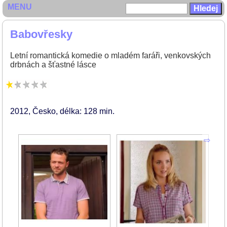
MENU
Babovřesky
Letní romantická komedie o mladém faráři, venkovských
drbnách a šťastné lásce
2012
Česko
délka: 128 min