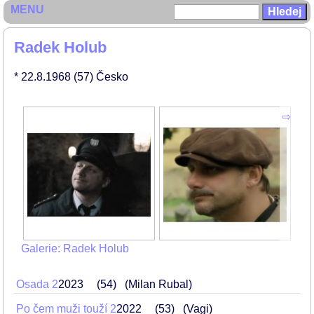
MENU
Radek Holub
* 22.8.1968
(57)
Česko
Galerie: Radek Holub
Osada 2
2023
54
(Milan Rubal)
Po čem muži touží 2
2022
53
(Vagi)