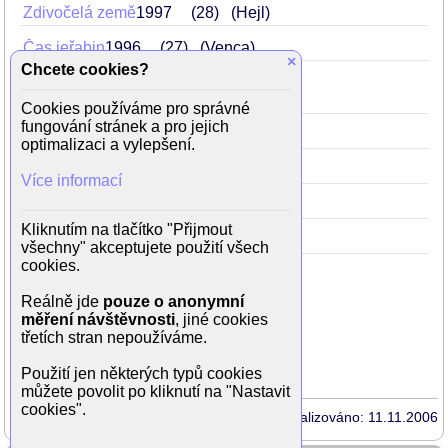
Zdivočelá země
1997
28
(Hejl)
Čas jeřabin
1996
27
(Venca)
×
Chcete cookies?
Dvě z policejní brašny
1996
27
(Edmund Babička)
Cookies používáme pro správné
fungování stránek a pro jejich
Učitel tance
1994
25
(Pardus)
optimalizaci a vylepšení.
Šakalí léta
1993
24
(šéf cizí party)
Více informací
Kráva
1993
.
24
(Adam)
Kliknutím na tlačítko "Přijmout
Růžový květ
1992
23
(muzikant)
všechny" akceptujete použití všech
cookies.
Reálně jde
pouze o anonymní
měření návštěvnosti
, jiné cookies
Rodinné vztahy
třetích stran nepoužíváme.
manželka
Barbora Hrzánová
Použití jen některých typů cookies
můžete povolit po kliknutí na "Nastavit
cookies".
Aktualizováno: 11.11.2006