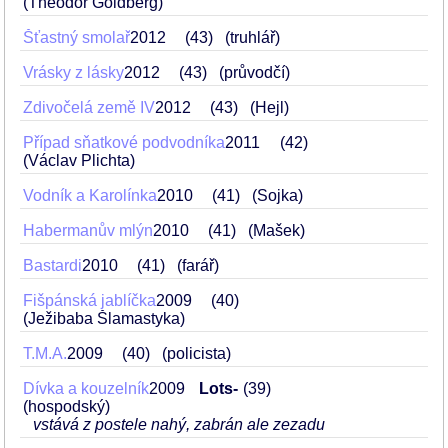
(Theodor Goldberg)
Šťastný smolař
2012
43
(truhlář)
Vrásky z lásky
2012
43
(průvodčí)
Zdivočelá země IV
2012
43
(Hejl)
Případ sňatkové podvodníka
2011
42
(Václav Plichta)
Vodník a Karolínka
2010
41
(Sojka)
Habermanův mlýn
2010
41
(Mašek)
Bastardi
2010
41
(farář)
Fišpánská jablíčka
2009
40
(Ježibaba Šlamastyka)
T.M.A.
2009
40
(policista)
Dívka a kouzelník
2009
Lots-
39
(hospodský)
vstává z postele nahý, zabrán ale zezadu