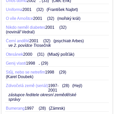
Únos domů
2002
.
33
(Otec Erik)
Uniforma
2001
32
(František Najbrt)
O víle Arnoštce
2001
32
(mořský král)
Nikdo neměl diabetes
2001
32
(novinář Vedral)
Černí andělé
2001
32
(psychiatr Arbes)
ve 2. povídce Trosečník
Otesánek
2000
31
(Mladý pošťák)
Genij vlasti
1998
.
29
Stůj, nebo se netrefím
1998
29
(Karel Doubek)
Zdivočelá země (seriál)
1997-
28
(Hejl)
2001
zástupce ředitele okresní zemědělské
správy
Bumerang
1997
28
(Zámrsk)