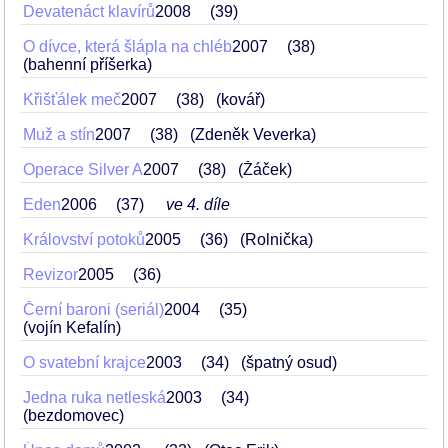
Devatenáct klavírů
2008
39
O dívce, která šlápla na chléb
2007
38
(bahenní příšerka)
Křišťálek meč
2007
38
(kovář)
Muž a stín
2007
38
(Zdeněk Veverka)
Operace Silver A
2007
38
(Žáček)
Eden
2006
37
ve 4. díle
Království potoků
2005
36
(Rolnička)
Revizor
2005
36
Černí baroni (seriál)
2004
35
(vojín Kefalín)
O svatební krajce
2003
34
(špatný osud)
Jedna ruka netleská
2003
34
(bezdomovec)