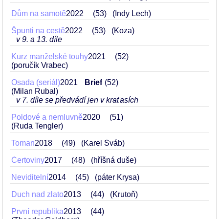
Dům na samotě
2022
53
(Indy Lech)
Špunti na cestě
2022
53
(Koza)
v 9. a 13. díle
Kurz manželské touhy
2021
52
(poručík Vrabec)
Osada (seriál)
2021
Brief
52
(Milan Rubal)
v 7. díle se předvádí jen v kraťasích
Poldové a nemluvně
2020
51
(Ruda Tengler)
Toman
2018
49
(Karel Šváb)
Čertoviny
2017
48
(hříšná duše)
Neviditelní
2014
45
(páter Krysa)
Duch nad zlato
2013
44
(Krutoň)
První republika
2013
44