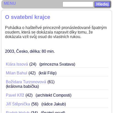
MENU
O svatební krajce
Pohádka o hašteřivé princezně pronásledované špatným
osudem, která se dokázala napravit díky tomu, že
dokázala vzít svůj osud do vlastních rukou.
2003
Česko
délka: 80 min
Klára Issová
24
(princezna Svatava)
Milan Bahul
42
(král Filip)
Božidara Turzonovová
61
(královna babička)
Pavel Kříž
42
(architekt Composti)
Jiří Štěpnička
56
(rádce Jakub)
Radek Holub
34
(špatný osud)