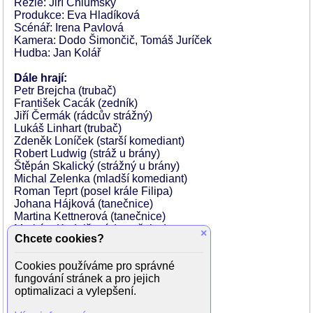
Režie: Jiří Chlumský
Produkce: Eva Hladíková
Scénář: Irena Pavlová
Kamera: Dodo Šimončič, Tomáš Juríček
Hudba: Jan Kolář
Dále hrají:
Petr Brejcha (trubač)
František Cacák (zedník)
Jiří Čermák (rádcův strážný)
Lukáš Linhart (trubač)
Zdeněk Loníček (starší komediant)
Robert Ludwig (stráž u brány)
Štěpán Skalický (strážný u brány)
Michal Zelenka (mladší komediant)
Roman Teprt (posel krále Filipa)
Johana Hájková (tanečnice)
Martina Kettnerová (tanečnice)
Markéta Kodejšová (tanečnice)
×
Chcete cookies?
Jarmila Lehká (tanečnice)
Lenka Molnárová (tanečnice)
Cookies používáme pro správné
Alexandra Zemanová (tanečnice)
fungování stránek a pro jejich
Alexandr Bernkopf (tanečník)
optimalizaci a vylepšení.
Denis Hluštík (tanečník)
Radek Mačák (tanečník)