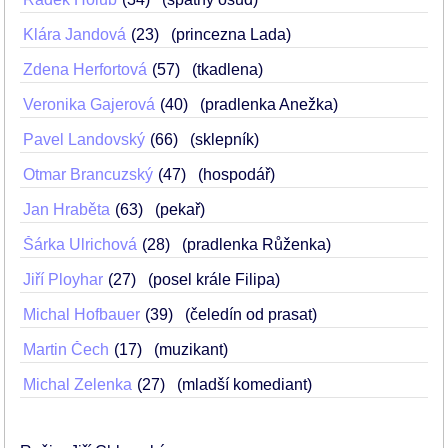
Klára Jandová
23
(princezna Lada)
Zdena Herfortová
57
(tkadlena)
Veronika Gajerová
40
(pradlenka Anežka)
Pavel Landovský
66
(sklepník)
Otmar Brancuzský
47
(hospodář)
Jan Hraběta
63
(pekař)
Šárka Ulrichová
28
(pradlenka Růženka)
Jiří Ployhar
27
(posel krále Filipa)
Michal Hofbauer
39
(čeledín od prasat)
Martin Čech
17
(muzikant)
Michal Zelenka
27
(mladší komediant)