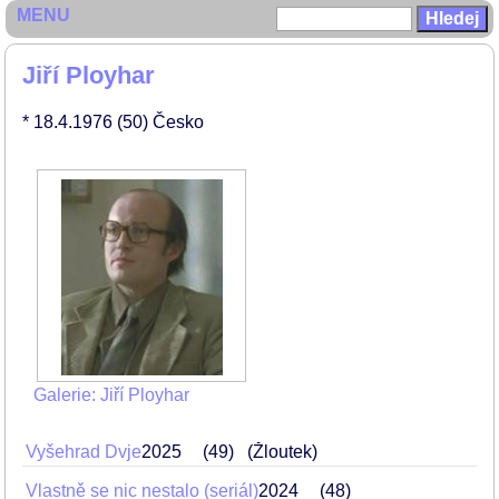
MENU
Jiří Ployhar
* 18.4.1976
(50)
Česko
Galerie: Jiří Ployhar
Vyšehrad Dvje
2025
49
(Žloutek)
Vlastně se nic nestalo (seriál)
2024
48