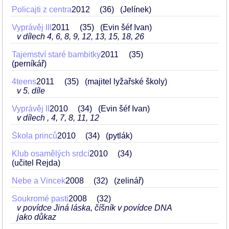
Policajti z centra
2012
36
(Jelínek)
Vyprávěj III
2011
35
(Evin šéf Ivan)
v dílech 4, 6, 8, 9, 12, 13, 15, 18, 26
Tajemství staré bambitky
2011
35
(perníkář)
4teens
2011
35
(majitel lyžařské školy)
v 5. díle
Vyprávěj II
2010
34
(Evin šéf Ivan)
v dílech , 4, 7, 8, 11, 12
Škola princů
2010
34
(pytlák)
Klub osamělých srdcí
2010
34
(učitel Rejda)
Nebe a Vincek
2008
32
(zelinář)
Soukromé pasti
2008
32
v povídce Jiná láska, číšník v povídce DNA
jako důkaz