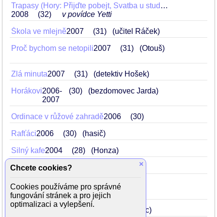
Trapasy (Hory: Přijďte pobejt, Svatba u studánky, Yetti)
2008
32
v povídce Yetti
Škola ve mlejně
2007
31
(učitel Ráček)
Proč bychom se netopili
2007
31
(Otouš)
Zlá minuta
2007
31
(detektiv Hošek)
Horákovi
2006-
30
(bezdomovec Jarda)
2007
Ordinace v růžové zahradě
2006
30
Rafťáci
2006
30
(hasič)
Silný kafe
2004
28
(Honza)
×
Redakce
2004
28
(Mrázek)
Chcete cookies?
O svatební krajce
2003
27
Cookies používáme pro správné
(posel krále Filipa)
fungování stránek a pro jejich
optimalizaci a vylepšení.
Kožené slunce
2002
26
(Lojza Švec)