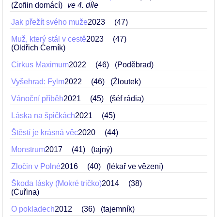
(Žofiin domácí)
ve 4. díle
Jak přežít svého muže
2023
47
Muž, který stál v cestě
2023
47
(Oldřich Černík)
Cirkus Maximum
2022
46
(Poděbrad)
Vyšehrad: Fylm
2022
46
(Žloutek)
Vánoční příběh
2021
45
(šéf rádia)
Láska na špičkách
2021
45
Štěstí je krásná věc
2020
44
Monstrum
2017
41
(tajný)
Zločin v Polné
2016
40
(lékař ve vězení)
Škoda lásky (Mokré tričko)
2014
38
(Čuřina)
O pokladech
2012
36
(tajemník)