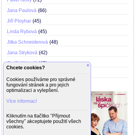
Jana Paulová
66
Jiří Ployhar
45
Linda Rybová
45
Jitka Schneiderová
48
Jana Stryková
42
Ondřej Veselý
42
×
Chcete cookies?
Valentýna Bečková
7
Cookies používáme pro správné
fungování stránek a pro jejich
optimalizaci a vylepšení.
Režie: Petr Zahrádka
Scénář: Adéla Kroupová
Více informací
Kliknutím na tlačítko "Přijmout
všechny" akceptujete použití všech
cookies.