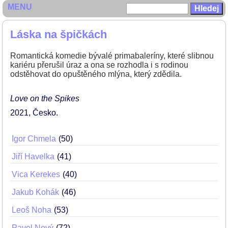
MENU
Láska na špičkách
Romantická komedie bývalé primabaleríny, které slibnou
kariéru přerušil úraz a ona se rozhodla i s rodinou
odstěhovat do opuštěného mlýna, který zdědila.
Love on the Spikes
2021
Česko
Igor Chmela
50
Jiří Havelka
41
Vica Kerekes
40
Jakub Kohák
46
Leoš Noha
53
Pavel Nový
72