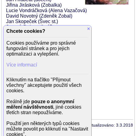
Jiřina Jirásková (Zobalka)
Lucie Vondráčková (Alena Vazačová)
David Novotný (Zdeněk Zobal)
Jan Skopeček (Švec st.)
Jaromír Dulava (farář)
×
Chcete cookies?
Rudolf Hrušínský ml. (Ryšánek)
Roman Skamene (Bivoj)
Cookies používáme pro správné
Jan Bidlas (Loukota)
fungování stránek a pro jejich
Adolf Filip (Sobolík)
optimalizaci a vylepšení.
Kamil Halbich (Jan Šlemenda)
Barbora Hrzánová (Šlemendová)
Více informací
Mojmír Maděrič (Liška)
Alena Mihulová (Rokosová)
Pavlína Mourková (Marie Bínová)
Kliknutím na tlačítko "Přijmout
Pavel Nečas (Tonda Hájek)
všechny" akceptujete použití všech
Roman Slovák (hospodský)
cookies.
Simona Stašová (matka Vazačová)
Jan Teplý ml. (Slávek Žemlička)
Reálně jde
pouze o anonymní
Daniel Tůma (kapitán Semic)
měření návštěvnosti
, jiné cookies
Jiří Ployhar (Lojza Švec)
třetích stran nepoužíváme.
Použití jen některých typů cookies
Aktualizováno: 3.3.2018
můžete povolit po kliknutí na "Nastavit
cookies".