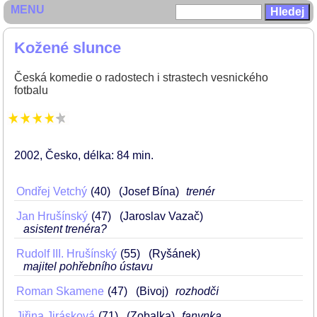
MENU
Kožené slunce
Česká komedie o radostech i strastech vesnického
fotbalu
2002
Česko
délka: 84 min
Ondřej Vetchý
40
(Josef Bína)
trenér
Jan Hrušínský
47
(Jaroslav Vazač)
asistent trenéra?
Rudolf III. Hrušínský
55
(Ryšánek)
majitel pohřebního ústavu
Roman Skamene
47
(Bivoj)
rozhodčí
Jiřina Jirásková
71
(Zobalka)
fanynka