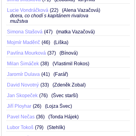
Lucie Vondráčková
22
(Alena Vazačová)
dcera, co chodí s kapitánem rivalova
mužstva
Simona Stašová
47
(matka Vazačová)
Mojmír Maděrič
46
(Liška)
Pavlína Mourková
37
(Bínová)
Milan Šimáček
38
(Vlastimil Rokos)
Jaromír Dulava
41
(Farář)
David Novotný
33
(Zdeněk Zobal)
Jan Skopeček
76
(Švec starší)
Jiří Ployhar
26
(Lojza Švec)
Pavel Nečas
36
(Tonda Hájek)
Lubor Tokoš
79
(Stehlík)