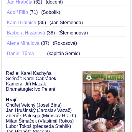
Jan Hraběta
62
(docent)
Adolf Filip
71
(Sobolík)
Kamil Halbich
36
(Jan Šlemenda)
Barbora Hrzánová
38
(Šlemendová)
Alena Mihulová
37
(Rokosová)
Daniel Tůma
(kapitán Semic)
Režie: Karel Kachyňa
Scénář: Karel Čabrádek
Kamera: Jiří Macák
Dramaturgie: Ivo Pelant
Hrají:
Ondřej Vetchý (Josef Bína)
Jan Hrušínský (Jaroslav Vazač)
Zdeněk Palusga (Miroslav Hrach)
Milan Šimáček (Vlastimil Rokos)
Lubor Tokoš (předseda Stehlík)
Jan Hraběta (docent)