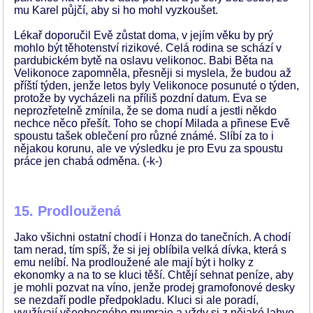
mu Karel půjčí, aby si ho mohl vyzkoušet.
Lékař doporučil Evě zůstat doma, v jejím věku by prý
mohlo být těhotenství rizikové. Celá rodina se schází v
pardubickém bytě na oslavu velikonoc. Babi Běta na
Velikonoce zapomněla, přesněji si myslela, že budou až
příští týden, jenže letos byly Velikonoce posunuté o týden,
protože by vycházeli na příliš pozdní datum. Eva se
neprozřetelně zmínila, že se doma nudí a jestli někdo
nechce něco přešít. Toho se chopí Milada a přinese Evě
spoustu tašek oblečení pro různé známé. Slíbí za to i
nějakou korunu, ale ve výsledku je pro Evu za spoustu
práce jen chabá odměna. (-k-)
15. Prodloužená
Jako všichni ostatní chodí i Honza do tanečních. A chodí
tam nerad, tím spíš, že si jej oblíbila velká dívka, která s
emu nelíbí. Na prodloužené ale mají být i holky z
ekonomky a na to se kluci těší. Chtějí sehnat peníze, aby
je mohli pozvat na víno, jenže prodej gramofonové desky
se nezdaří podle předpokladu. Kluci si ale poradí,
využívají všeobecného mumraje a vždy si z nějaké lahve