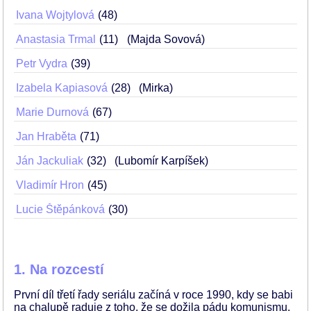
Ivana Wojtylová
48
Anastasia Trmal
11
(Majda Sovová)
Petr Vydra
39
Izabela Kapiasová
28
(Mirka)
Marie Durnová
67
Jan Hraběta
71
Ján Jackuliak
32
(Lubomír Karpíšek)
Vladimír Hron
45
Lucie Štěpánková
30
1. Na rozcestí
První díl třetí řady seriálu začíná v roce 1990, kdy se babi
na chalupě raduje z toho, že se dožila pádu komunismu.