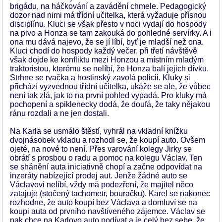
brigádu, na háčkování a zavádění chmele. Pedagogický
dozor nad nimi má třídní učitelka, která vyžaduje přísnou
disciplínu. Kluci se však přesto v noci vydají do hospody
na pivo a Honza se tam zakouká do pohledné servírky. A i
ona mu dává najevo, že se jí líbí, byť je mladší než ona.
Kluci chodí do hospody každý večer, při třetí návštěvě
však dojde ke konfliktu mezi Honzou a místním mladým
traktoristou, kterému se nelíbí, že Honza balí jejich dívku.
Strhne se rvačka a hostinský zavolá policii. Kluky si
přichází vyzvednou třídní učitelka, ukáže se ale, že vůbec
není tak zlá, jak to na první pohled vypadá. Pro kluky má
pochopení a spiklenecky dodá, že doufá, že taky nějakou
ránu rozdali a ne jen dostali.
Na Karla se usmálo štěstí, vyhrál na vkladní knížku
dvojnásobek vkladu a rozhodl se, že koupí auto. Ovšem
ojeté, na nové to není. Přes varování kolegy Jirky se
obrátí s prosbou o radu a pomoc na kolegu Václav. Ten
se shánění auta iniciativně chopí a začne odpovídat na
inzeráty nabízející prodej aut. Jenže žádné auto se
Václavovi nelíbí, vždy má podezření, že majitel něco
zatajuje (stočený tachometr, bouračku). Karel se nakonec
rozhodne, že auto koupí bez Václava a domluví se na
koupi auta od prvního navštíveného zájemce. Václav se
pak chce na Karlovo auto podívat a je celý bez sebe, že