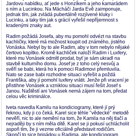
Jardovu nabídku, ať jede s Honzíkem a jeho kamarádem
s ním a Lucinkou. Na Mácháči Jarda Evě zaimponuje,
jednak tím, jak zvládá pubertálně rozjívené kluky i
Lucinku, a taky tím jak s grácií vyřešil nepříjemnost s
kradenými znaky aut.
Radim požádá Josefa, aby mu pomohl odvézt na stavbu
kachličky, které má možnost koupit od známého, jistého
Vonáska. Nebyl by to ale Radim, aby v tom nebylo nějaké
čertovo kopítko. Kromě kachliček naloží Radim i Luxfery,
které mu Vonásek odmítl prodat, byť je sám ukradl na
stavbě kulturního domu. Josef je z toho celý nesvůj a
svěří se babi, která ho k pomoci Radimovi přemluvila.
Nato se zase babi rozhodne situaci vyřešit a poždá
Františka, aby jí pomohl luxfery vrátit. Jenže při vracení je
přistihne Vonásek a vzniklou situaci musí řešit Josef s
Janou. Naštěstí ani Vonásek nemá zájem na tom, předat
celou věc kriminálce.
Iveta navedla Kamilu na kondiciogramy, které jí prý
řeknou, kdy ji co čeká. Karel sice téhle "vědecké" metodě
nevěří, nic to ale nemění na tom, že Kamila na něj tlačí a
nejraději by s ním měla dítě. Karel se ji pokusí uchlácholit
aspoň tím, že ji vezme oficiálně představit rodičům.
Skončí to sice brigádou u Radima, ale kondiciogram