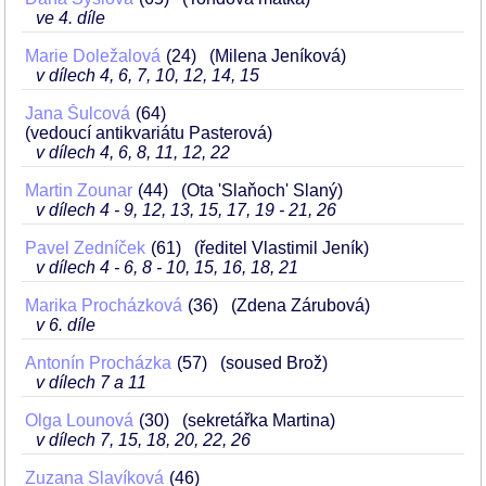
ve 4. díle
Marie Doležalová
24
(Milena Jeníková)
v dílech 4, 6, 7, 10, 12, 14, 15
Jana Šulcová
64
(vedoucí antikvariátu Pasterová)
v dílech 4, 6, 8, 11, 12, 22
Martin Zounar
44
(Ota 'Slaňoch' Slaný)
v dílech 4 - 9, 12, 13, 15, 17, 19 - 21, 26
Pavel Zedníček
61
(ředitel Vlastimil Jeník)
v dílech 4 - 6, 8 - 10, 15, 16, 18, 21
Marika Procházková
36
(Zdena Zárubová)
v 6. díle
Antonín Procházka
57
(soused Brož)
v dílech 7 a 11
Olga Lounová
30
(sekretářka Martina)
v dílech 7, 15, 18, 20, 22, 26
Zuzana Slavíková
46