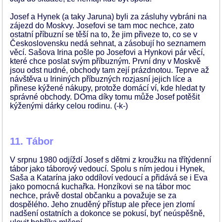
Josef a Hynek (a taky Jaruna) byli za zásluhy vybráni na
zájezd do Moskvy. Josefovi se tam moc nechce, zato
ostatní příbuzní se těší na to, že jim přiveze to, co se v
Československu nedá sehnat, a zásobují ho seznamem
věcí. Sašova Irina pošle po Josefovi a Hynkovi pár věcí,
které chce poslat svým příbuzným. První dny v Moskvě
jsou odst nudné, obchody tam zejí prázdnotou. Teprve až
návštěva u Irininých příbuzných rozjasní jejich líce a
přinese kýžené nákupy, protože domácí ví, kde hledat ty
správné obchody. DOma díky tomu může Josef potěšit
kýženými dárky celou rodinu. (-k-)
11. Tábor
V srpnu 1980 odjíždí Josef s dětmi z kroužku na třítýdenní
tábor jako táborový vedoucí. Spolu s ním jedou i Hynek,
Saša a Katarína jako oddíloví vedoucí a přidává se i Eva
jako pomocná kuchařka. Honzíkovi se na tábor moc
nechce, právě dostal občanku a považuje se za
dospělého. Jeho znuděný přístup ale přece jen zlomí
nadšení ostatních a dokonce se pokusí, byť neúspěšně,