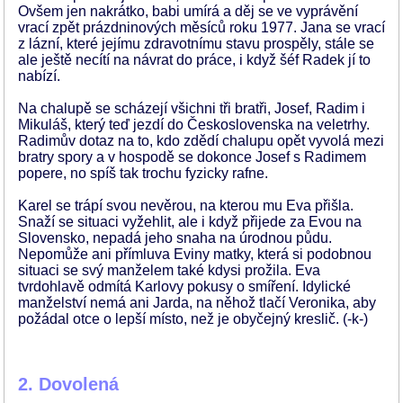
Ovšem jen nakrátko, babi umírá a děj se ve vyprávění
vrací zpět prázdninových měsíců roku 1977. Jana se vrací
z lázní, které jejímu zdravotnímu stavu prospěly, stále se
ale ještě necítí na návrat do práce, i když šéf Radek jí to
nabízí.
Na chalupě se scházejí všichni tři bratři, Josef, Radim i
Mikuláš, který teď jezdí do Československa na veletrhy.
Radimův dotaz na to, kdo zdědí chalupu opět vyvolá mezi
bratry spory a v hospodě se dokonce Josef s Radimem
popere, no spíš tak trochu fyzicky rafne.
Karel se trápí svou nevěrou, na kterou mu Eva přišla.
Snaží se situaci vyžehlit, ale i když přijede za Evou na
Slovensko, nepadá jeho snaha na úrodnou půdu.
Nepomůže ani přímluva Eviny matky, která si podobnou
situaci se svý manželem také kdysi prožila. Eva
tvrdohlavě odmítá Karlovy pokusy o smíření. Idylické
manželství nemá ani Jarda, na něhož tlačí Veronika, aby
požádal otce o lepší místo, než je obyčejný kreslič. (-k-)
2. Dovolená