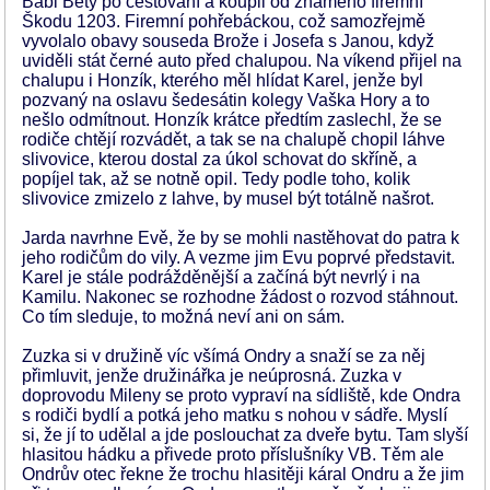
Babi Běty po cestování a koupil od známého firemní
Škodu 1203. Firemní pohřebáckou, což samozřejmě
vyvolalo obavy souseda Brože i Josefa s Janou, když
uviděli stát černé auto před chalupou. Na víkend přijel na
chalupu i Honzík, kterého měl hlídat Karel, jenže byl
pozvaný na oslavu šedesátin kolegy Vaška Hory a to
nešlo odmítnout. Honzík krátce předtím zaslechl, že se
rodiče chtějí rozvádět, a tak se na chalupě chopil láhve
slivovice, kterou dostal za úkol schovat do skříně, a
popíjel tak, až se notně opil. Tedy podle toho, kolik
slivovice zmizelo z lahve, by musel být totálně našrot.
Jarda navrhne Evě, že by se mohli nastěhovat do patra k
jeho rodičům do vily. A vezme jim Evu poprvé představit.
Karel je stále podrážděnější a začíná být nevrlý i na
Kamilu. Nakonec se rozhodne žádost o rozvod stáhnout.
Co tím sleduje, to možná neví ani on sám.
Zuzka si v družině víc všímá Ondry a snaží se za něj
přimluvit, jenže družinářka je neúprosná. Zuzka v
doprovodu Mileny se proto vypraví na sídliště, kde Ondra
s rodiči bydlí a potká jeho matku s nohou v sádře. Myslí
si, že jí to udělal a jde poslouchat za dveře bytu. Tam slyší
hlasitou hádku a přivede proto příslušníky VB. Těm ale
Ondrův otec řekne že trochu hlasitěji káral Ondru a že jim