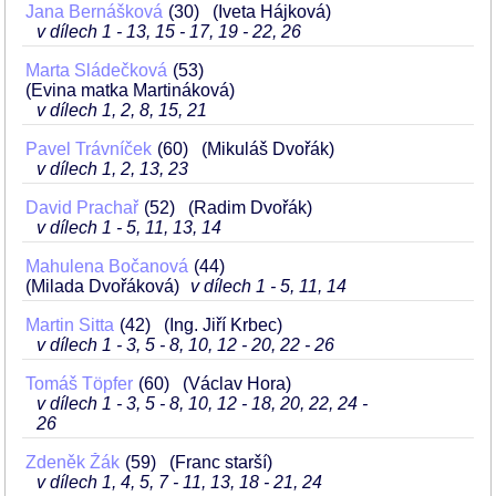
Jana Bernášková
30
(Iveta Hájková)
v dílech 1 - 13, 15 - 17, 19 - 22, 26
Marta Sládečková
53
(Evina matka Martináková)
v dílech 1, 2, 8, 15, 21
Pavel Trávníček
60
(Mikuláš Dvořák)
v dílech 1, 2, 13, 23
David Prachař
52
(Radim Dvořák)
v dílech 1 - 5, 11, 13, 14
Mahulena Bočanová
44
(Milada Dvořáková)
v dílech 1 - 5, 11, 14
Martin Sitta
42
(Ing. Jiří Krbec)
v dílech 1 - 3, 5 - 8, 10, 12 - 20, 22 - 26
Tomáš Töpfer
60
(Václav Hora)
v dílech 1 - 3, 5 - 8, 10, 12 - 18, 20, 22, 24 -
26
Zdeněk Žák
59
(Franc starší)
v dílech 1, 4, 5, 7 - 11, 13, 18 - 21, 24