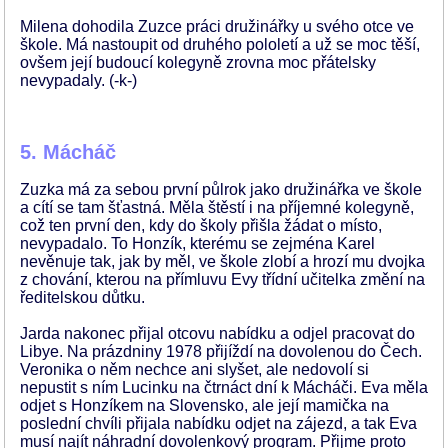
Milena dohodila Zuzce práci družinářky u svého otce ve
škole. Má nastoupit od druhého pololetí a už se moc těší,
ovšem její budoucí kolegyně zrovna moc přátelsky
nevypadaly. (-k-)
5. Mácháč
Zuzka má za sebou první půlrok jako družinářka ve škole
a cítí se tam šťastná. Měla štěstí i na příjemné kolegyně,
což ten první den, kdy do školy přišla žádat o místo,
nevypadalo. To Honzík, kterému se zejména Karel
nevěnuje tak, jak by měl, ve škole zlobí a hrozí mu dvojka
z chování, kterou na přímluvu Evy třídní učitelka změní na
ředitelskou důtku.
Jarda nakonec přijal otcovu nabídku a odjel pracovat do
Libye. Na prázdniny 1978 přijíždí na dovolenou do Čech.
Veronika o něm nechce ani slyšet, ale nedovolí si
nepustit s ním Lucinku na čtrnáct dní k Mácháči. Eva měla
odjet s Honzíkem na Slovensko, ale její mamička na
poslední chvíli přijala nabídku odjet na zájezd, a tak Eva
musí najít náhradní dovolenkový program. Přijme proto