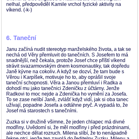
nelhal, předpověděl Kamile vrchol fyzické aktivity na
víkend. (-k-)
6. Taneční
Janu začíná nudit stereotyp manželského života, a tak se
nechá od Věry přemluvit do tanečních. S Josefem to má
snadnější, než čekala, protože Josef chce příští víkend
strávit svazarmovským dnem kosmonautiky, tak dopředu
Janě kývne na cokoliv. A když se dozví, že tam bude s
Věrou i Karpíšek, motivuje ho to, aby oprášil svoje
taneční schopnosti. Věra a Janou přemluví i Radka a
dohodí mu jako tanečnici Zdeničku z účtárny. Jenže
Radkovi to moc nejde a Zdenička ho vymění za Josefa.
To se zase nelíbí Janě, zvlášť když vidí, jak si oba tanec
užívají, popadne Josefa a odtáhne pryč. A vypadá to, že
Josef má starostech s tanečními.
Zuzka si v družině všimne, že jeden chlapec má divné
modřiny. Uvědomí si, že měl modřiny i před prázdninami,
ale nechce dělat rozruch. Milena slíbí, že to nenápadně
řekne otci, jenže ten zavolá do ředitelny Zuzku, Milenu a