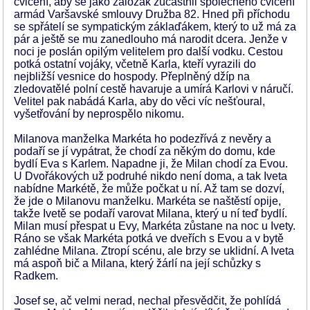
cvičení, aby se jako záložák zúčastnil společného cvičení
armád Varšavské smlouvy Družba 82. Hned při příchodu
se spřátelí se sympatickým záklaďákem, který to už má za
pár a ještě se mu zanedlouho má narodit dcera. Jenže v
noci je poslán opilým velitelem pro další vodku. Cestou
potká ostatní vojáky, včetně Karla, kteří vyrazili do
nejbližší vesnice do hospody. Přeplněný džíp na
zledovatělé polní cestě havaruje a umírá Karlovi v náručí.
Velitel pak nabádá Karla, aby do věci víc nešťoural,
vyšetřování by neprospělo nikomu.
Milanova manželka Markéta ho podezřívá z nevěry a
podaří se jí vypátrat, že chodí za někým do domu, kde
bydlí Eva s Karlem. Napadne ji, že Milan chodí za Evou.
U Dvořákových už podruhé nikdo není doma, a tak Iveta
nabídne Markétě, že může počkat u ní. Až tam se dozví,
že jde o Milanovu manželku. Markéta se naštěstí opije,
takže Ivetě se podaří varovat Milana, který u ní teď bydlí.
Milan musí přespat u Evy, Markéta zůstane na noc u Ivety.
Ráno se však Markéta potká ve dveřích s Evou a v bytě
zahlédne Milana. Ztropí scénu, ale brzy se uklidní. A Iveta
má aspoň bič a Milana, který žárlí na její schůzky s
Radkem.
Josef se, ač velmi nerad, nechal přesvědčit, že pohlídá