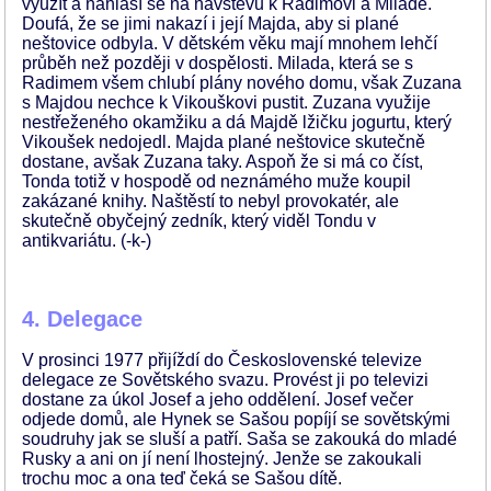
využít a nahlásí se na návštěvu k Radimovi a Miladě.
Doufá, že se jimi nakazí i její Majda, aby si plané
neštovice odbyla. V dětském věku mají mnohem lehčí
průběh než později v dospělosti. Milada, která se s
Radimem všem chlubí plány nového domu, však Zuzana
s Majdou nechce k Vikouškovi pustit. Zuzana využije
nestřeženého okamžiku a dá Majdě lžičku jogurtu, který
Vikoušek nedojedl. Majda plané neštovice skutečně
dostane, avšak Zuzana taky. Aspoň že si má co číst,
Tonda totiž v hospodě od neznámého muže koupil
zakázané knihy. Naštěstí to nebyl provokatér, ale
skutečně obyčejný zedník, který viděl Tondu v
antikvariátu. (-k-)
4. Delegace
V prosinci 1977 přijíždí do Československé televize
delegace ze Sovětského svazu. Provést ji po televizi
dostane za úkol Josef a jeho oddělení. Josef večer
odjede domů, ale Hynek se Sašou popíjí se sovětskými
soudruhy jak se sluší a patří. Saša se zakouká do mladé
Rusky a ani on jí není lhostejný. Jenže se zakoukali
trochu moc a ona teď čeká se Sašou dítě.