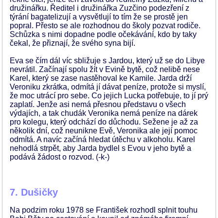
družinářku. Ředitel i družinářka Zuzčino podezření z
týrání bagatelizují a vysvětlují to tím že se prostě jen
popral. Přesto se ale rozhodnou do školy pozvat rodiče.
Schůzka s nimi dopadne podle očekávání, kdo by taky
čekal, že přiznají, že svého syna bijí.
Eva se čím dál víc sbližuje s Jardou, který už se do Libye
nevrátil. Začínají spolu žít v Evině bytě, což nelibě nese
Karel, který se zase nastěhoval ke Kamile. Jarda drží
Veroniku zkrátka, odmítá jí dávat peníze, protože si myslí,
že moc utrácí pro sebe. Co jejich Lucka potřebuje, to jí prý
zaplatí. Jenže asi nemá přesnou představu o všech
výdajích, a tak chudák Veronika nemá peníze na dárek
pro kolegu, který odchází do důchodu. Sežene je až za
několik dní, což neunikne Evě, Veronika ale její pomoc
odmítá. A navíc začíná hledat útěchu v alkoholu. Karel
nehodlá strpět, aby Jarda bydlel s Evou v jeho bytě a
podává žádost o rozvod. (-k-)
7. Dušičky
Na podzim roku 1978 se František rozhodl splnit touhu