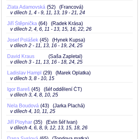
Zlata Adamovská
52
(Francová)
v dílech 1, 4 - 9, 11, 13, 19 - 21, 24
Jiří Štěpnička
64
(Radek Krása)
v dílech 2, 4, 6, 11 - 13, 15, 16, 22, 26
Josef Polášek
45
(Hynek Kupsa)
v dílech 2 - 11, 13, 16 - 19, 24, 25
David Kraus
(Saša Zapletal)
v dílech 3 - 11, 13, 16 - 18, 24, 25
Ladislav Hampl
29
(Marek Oplatka)
v dílech 3, 8 - 10, 15
Igor Bareš
45
(šéf oddělení ČT)
v dílech 3, 4, 8, 10, 25
Nela Boudová
43
(Jarka Plachá)
v dílech 4, 10, 11, 25
Jiří Ployhar
35
(Evin šéf Ivan)
v dílech 4, 6, 8, 9, 12, 13, 15, 18, 26
Dana Syslová
65
(Tondova matka)