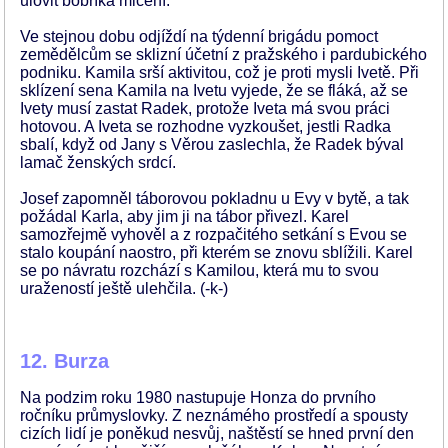
ulovit bobříka mlčení.
Ve stejnou dobu odjíždí na týdenní brigádu pomoct
zemědělcům se sklizní účetní z pražského i pardubického
podniku. Kamila srší aktivitou, což je proti mysli Ivetě. Při
sklízení sena Kamila na Ivetu vyjede, že se fláká, až se
Ivety musí zastat Radek, protože Iveta má svou práci
hotovou. A Iveta se rozhodne vyzkoušet, jestli Radka
sbalí, když od Jany s Věrou zaslechla, že Radek býval
lamač ženských srdcí.
Josef zapomněl táborovou pokladnu u Evy v bytě, a tak
požádal Karla, aby jim ji na tábor přivezl. Karel
samozřejmě vyhověl a z rozpačitého setkání s Evou se
stalo koupání naostro, při kterém se znovu sblížili. Karel
se po návratu rozchází s Kamilou, která mu to svou
uražeností ještě ulehčila. (-k-)
12. Burza
Na podzim roku 1980 nastupuje Honza do prvního
ročníku průmyslovky. Z neznámého prostředí a spousty
cizích lidí je poněkud nesvůj, naštěstí se hned první den