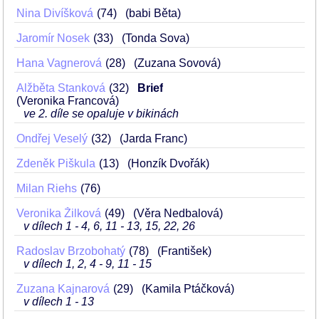
Nina Divíšková
74
(babi Běta)
Jaromír Nosek
33
(Tonda Sova)
Hana Vagnerová
28
(Zuzana Sovová)
Alžběta Stanková
32
Brief
(Veronika Francová)
ve 2. díle se opaluje v bikinách
Ondřej Veselý
32
(Jarda Franc)
Zdeněk Piškula
13
(Honzík Dvořák)
Milan Riehs
76
Veronika Žilková
49
(Věra Nedbalová)
v dílech 1 - 4, 6, 11 - 13, 15, 22, 26
Radoslav Brzobohatý
78
(František)
v dílech 1, 2, 4 - 9, 11 - 15
Zuzana Kajnarová
29
(Kamila Ptáčková)
v dílech 1 - 13