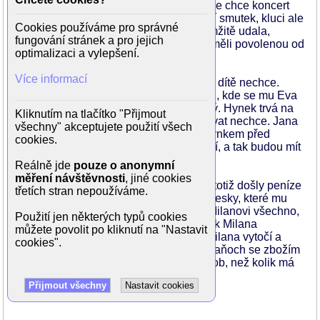
koncert v kočárkárně překazí. Honza sice chce koncert
pro pár pozvaných udělat i když je státní smutek, kluci ale
Cookies používáme pro správné
rozumně podotknou, že Iveta by je okamžitě udala,
fungování stránek a pro jejich
vyšilovala už při jejich zkoušce, kterou měli povolenou od
optimalizaci a vylepšení.
domovníka.
Více informací
Evina sestra Jana je těhotná, Hynek ale dítě nechce.
Nezlomí ho ani návštěva u Karla s Evou, kde se mu Eva
snaží ukázat, jak je roční Matýsek hodný. Hynek trvá na
Kliknutím na tlačítko "Přijmout
svém, jedno dítě už má a další vychovávat nechce. Jana
všechny" akceptujete použití všech
se rozhoduje, co dál a nakonec jde s Hynkem před
cookies.
potratovou komisi. Ta ale potrat nepovolí, a tak budou mít
Hynek s Janou dítě.
Reálně jde
pouze o anonymní
měření návštěvnosti
, jiné cookies
Slaňoch se nepohodl s Milanem. Tomu totiž došly peníze
třetích stran nepoužíváme.
a chce po Slaňochovi, aby mu zaplatil desky, které mu
daroval. To Slaňocha urazí a naúčtuje Milanovi všechno,
Použití jen některých typů cookies
co u něho v baru vypil. Cestou domů pak Milana
můžete povolit po kliknutí na "Nastavit
přepadnou dva maníci a zmlátí ho. To Milana vytočí a
cookies".
pošle na Slaňocha kontrolu. A jelikož Slaňoch se zbožím
kšeftuje, najde kontrola výrazně víc zásob, než kolik má
Slaňoch v dokladech. (-k-)
Přijmout všechny
Nastavit cookies