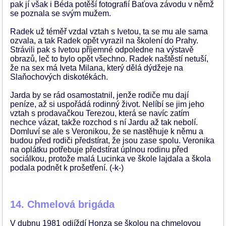
pak jí však i Béda potěší fotografií Baťova závodu v němž
se poznala se svým mužem.
Radek už téměř vzdal vztah s Ivetou, ta se mu ale sama
ozvala, a tak Radek opět vyrazil na školení do Prahy.
Strávili pak s Ivetou příjemné odpoledne na výstavě
obrazů, leč to bylo opět všechno. Radek naštěstí netuší,
že na sex má Iveta Milana, který dělá dýdžeje na
Slaňochových diskotékách.
Jarda by se rád osamostatnil, jenže rodiče mu dají
peníze, až si uspořádá rodinný život. Nelíbí se jim jeho
vztah s prodavačkou Terezou, která se navíc zatím
nechce vázat, takže rozchod s ní Jardu až tak nebolí.
Domluví se ale s Veronikou, že se nastěhuje k němu a
budou před rodiči předstírat, že jsou zase spolu. Veronika
na oplátku potřebuje předstírat úplnou rodinu před
sociálkou, protože malá Lucinka ve škole lajdala a škola
podala podnět k prošetření. (-k-)
14. Chmelová brigáda
V dubnu 1981 odjíždí Honza se školou na chmelovou