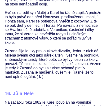
na stole nenápadně odlijí.
Evě se narodil syn Matěj a Karel ho řádně zapil. A protože
to bylo právě den před Honzovou prodlouženou, mohl jít
Honza sám, Karel se potřeboval vyléčit z kocoviny. Z té
se pak druhý den léčil i Honza. Po návratu z nemocnice
se Eva konečně udobřila s Veronikou, částečně i díky
tomu, že si Veronika nevěděla rady s Lucinčiným
strachem z atomové války, o které se pořád mluví ve
škole.
Zuzana šije loutky pro loutkové divadlo, Jednu z nich dá
Milena svému otci jako dárek a ten ji vezme na prohlídku
s německými turisty, které poté, co byl vyhozen ze školy,
provází. Těm se loutka zalíbí a chtějí také takovou. Vezme
je tedy k Zuzaně do bytu a turisté ochotně platí v
markách. Zuzana je nadšená, ovšem je jí jasné, že to
není úplně legální. (-k-)
16. Jů a Hele
Na začátku roku 1982 je Karel povolán na vojenské