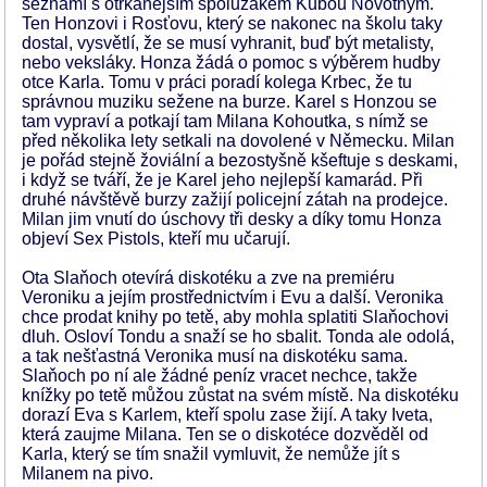
seznámí s otrkanějším spolužákem Kubou Novotným.
Ten Honzovi i Rosťovu, který se nakonec na školu taky
dostal, vysvětlí, že se musí vyhranit, buď být metalisty,
nebo veksláky. Honza žádá o pomoc s výběrem hudby
otce Karla. Tomu v práci poradí kolega Krbec, že tu
správnou muziku sežene na burze. Karel s Honzou se
tam vypraví a potkají tam Milana Kohoutka, s nímž se
před několika lety setkali na dovolené v Německu. Milan
je pořád stejně žoviální a bezostyšně kšeftuje s deskami,
i když se tváří, že je Karel jeho nejlepší kamarád. Při
druhé návštěvě burzy zažijí policejní zátah na prodejce.
Milan jim vnutí do úschovy tři desky a díky tomu Honza
objeví Sex Pistols, kteří mu učarují.
Ota Slaňoch otevírá diskotéku a zve na premiéru
Veroniku a jejím prostřednictvím i Evu a další. Veronika
chce prodat knihy po tetě, aby mohla splatiti Slaňochovi
dluh. Osloví Tondu a snaží se ho sbalit. Tonda ale odolá,
a tak nešťastná Veronika musí na diskotéku sama.
Slaňoch po ní ale žádné peníz vracet nechce, takže
knížky po tetě můžou zůstat na svém místě. Na diskotéku
dorazí Eva s Karlem, kteří spolu zase žijí. A taky Iveta,
která zaujme Milana. Ten se o diskotéce dozvěděl od
Karla, který se tím snažil vymluvit, že nemůže jít s
Milanem na pivo.