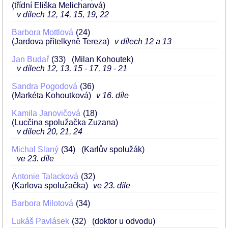
(třídní Eliška Melicharová)
v dílech 12, 14, 15, 19, 22
Barbora Mottlová
24
(Jardova přítelkyně Tereza)
v dílech 12 a 13
Jan Budař
33
(Milan Kohoutek)
v dílech 12, 13, 15 - 17, 19 - 21
Sandra Pogodová
36
(Markéta Kohoutková)
v 16. díle
Kamila Janovičová
18
(Lucčina spolužačka Zuzana)
v dílech 20, 21, 24
Michal Slaný
34
(Karlův spolužák)
ve 23. díle
Antonie Talacková
32
(Karlova spolužačka)
ve 23. díle
Barbora Milotová
34
Lukáš Pavlásek
32
(doktor u odvodu)