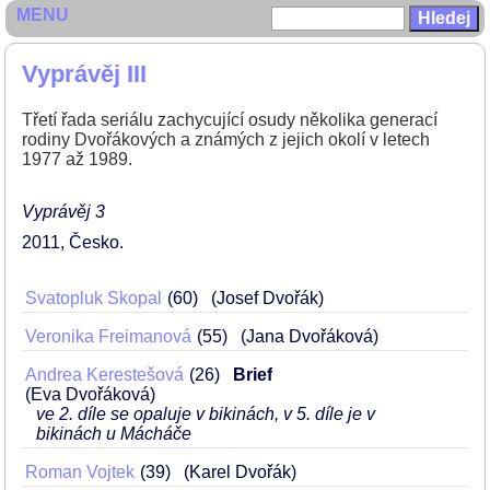
MENU
Vyprávěj III
Třetí řada seriálu zachycující osudy několika generací
rodiny Dvořákových a známých z jejich okolí v letech
1977 až 1989.
Vyprávěj 3
2011
Česko
Svatopluk Skopal
60
(Josef Dvořák)
Veronika Freimanová
55
(Jana Dvořáková)
Andrea Kerestešová
26
Brief
(Eva Dvořáková)
ve 2. díle se opaluje v bikinách, v 5. díle je v
bikinách u Mácháče
Roman Vojtek
39
(Karel Dvořák)