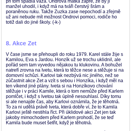
při tom spadla váza. Ondrova matka zapře, že by ji
manžel uhodil, i když má na tváři čerstvý šrám a
poraněnou ruku. Takže Zuzka zase nepochodí a zřejmě
už ani nebude mít možnost Ondrovi pomoci, rodiče ho
totiž dali do jiné školy. (-k-)
8. Akce Zet
V čase jsme se přehoupli do roku 1979. Karel stále žije s
Kamilou, Eva s Jardou. Honzík už se trochu uklidnil, ale
pořád sem tam vyvedou nějakou tu klukovinu. A bohužel
natrefí zrovna na Ivetu, která to těžce nese a stěžuje si na
domovní schůzi. Karlovi tak nezbývá nic jiného, než se
zúčastnit akce Zet a vzít s sebou i Honzíka, i když měl na
ten víkend jiné plány. Iveta si na Honzíkovo chování
stěžuje i v práci Kamile, která o tom nemůže před Karlem
pomlčet, i když s Ivetou tak úplně nesouhlasí. Díky tomu
si ale nenajde čas, aby Karlovi oznámila, že je těhotná.
To za ni udělá právě Iveta, která dobře ví, že to Kamila
Karlovi ještě nestihla říct. Při úklidové akci Zet jen tak
jakoby mimochodem před Karlem prohodí, že se teď
Kamila bude muset šetřit, když je těhotná.