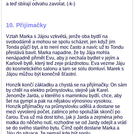
a teď sbírají odvahu zavolat. (-k-)
10. Přijímačky
Vztah Marka s Jájou vzkvétá, jenže oba bydlí na
svobodárně a mohou se spolu scházet, jen když jim
Tonda půjčí byt, a to není moc často a navíc už to Tondu
přestává bavit. Marka napadne, že by Jája mohla
nenápadně přimět Evu, aby ji nechala bydlet v jejím a
Karlově bytě, který teď zeje prázdnotou. Eva vezme Jáju
do kosmetického salonu a tam se solu domluví. Marek s
Jájou můžou být konečně šťastní.
Honzík končí základku a chystá se na přijímačky. On sám
by chtěl na elektro průmyslovku, stejně jak Karel.
Jenomže Jarda, u kterého s maminkou bydlí, chce, aby
šel na gympl a pak na nějakou výnosnou vysokou.
Honzík přijímačky na průmyslovku udělá a dostane se
mezi vyvolený počet, zatímco jeho spolužák skončí po
čarou. Eva už má dost toho, jak ji Jarda a zejména jeho
matka do něčeho nutí, rozhodne se od Jardy odejít a vrátí
se do svého starého bytu. Čímž opět dostane Marka a
Jáju do situace, že nemají kde být spolu.