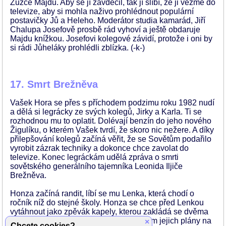
Zuzce Majdu. Aby se jí zavděčil, tak jí slíbí, že ji vezme do
televize, aby si mohla naživo prohlédnout populární
postavičky Jů a Heleho. Moderátor studia kamarád, Jiří
Chalupa Josefově prosbě rád vyhoví a ještě obdaruje
Majdu knížkou. Josefovi kolegové závidí, protože i oni by
si rádi Jůheláky prohlédli zblízka. (-k-)
17. Smrt Brežněva
Vašek Hora se přes s příchodem podzimu roku 1982 nudí
a dělá si legrácky ze svých kolegů, Jirky a Karla. Ti se
rozhodnou mu to oplatit. Dolévají benzín do jeho nového
Žigulíku, o kterém Vašek tvrdí, že skoro nic nežere. A díky
přilepšování kolegů začíná věřit, že se Sovětům podařilo
vyrobit zázrak techniky a dokonce chce zavolat do
televize. Konec legráckám udělá zpráva o smrti
sovětského generálního tajemníka Leonida Iljiče
Brežněva.
Honza začíná randit, líbí se mu Lenka, která chodí o
ročník níž do stejné školy. Honza se chce před Lenkou
vytáhnout jako zpěvák kapely, kterou zakládá se dvěma
spolužáky. Jenomže Brežněvova smrt jim jejich plány na
×
Chcete cookies?