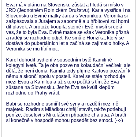
Eva má v plánu na Slovensku zůstat a hledá si místo v
JRD (Jednotném Rolnickém Družstvu). Karla vystřídali na
Slovensku u Eviné matky Jarda s Veronikou. Veronika si
zašpásovala s Jurajem a zapomněla u hřbitovní zdi horní
díl plavek. A protože koupila stejné i Evě, myslí si celá
ves, že to byla Eva. Evině matce se však Veronika přizná
a raději se rozhodne odjet. Ke smůle Honzíka, který se
dostává do pubertálních let a začíná se zajímat o holky. A
Veronika se mu líbí moc.
Karel dohodil bydlení v sousedním bytě Kamilině
kolegyni Ivetě. Ta je oba pozve na kolaudační večírek, ale
dělá, že není doma. Kamila tedy přijme Karlovo pozvání k
němu a skončí spolu v posteli. Karel se stále rozhoduje
mezi Evou a Kamilou a už skoro počítá s tím, že Eva
zůstane na Slovensku. Jenže Eva se kvůli klepům
rozhodne do Prahy vrátit.
Babi se rozhodne usmířit své syny a rozdělí mezi ně
majetek. Radim s Miládkou chtějí stavět, takže potřebují
peníze, Josefovi s Mikulášem připadne chalupa. A bratři
si konečně v hospodě mohou posedět bez emocí. (-k-)