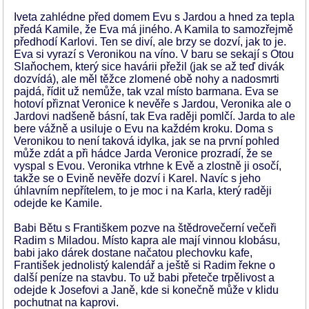
Iveta zahlédne před domem Evu s Jardou a hned za tepla
předá Kamile, že Eva má jiného. A Kamila to samozřejmě
předhodí Karlovi. Ten se diví, ale brzy se dozví, jak to je.
Eva si vyrazí s Veronikou na víno. V baru se sekají s Otou
Slaňochem, který sice havárii přežil (jak se až teď divák
dozvídá), ale měl těžce zlomené obě nohy a nadosmrti
pajdá, řídit už nemůže, tak vzal místo barmana. Eva se
hotoví přiznat Veronice k nevěře s Jardou, Veronika ale o
Jardovi nadšeně básní, tak Eva raději pomlčí. Jarda to ale
bere vážně a usiluje o Evu na každém kroku. Doma s
Veronikou to není taková idylka, jak se na první pohled
může zdát a při hádce Jarda Veronice prozradí, že se
vyspal s Evou. Veronika vtrhne k Evě a zlostně ji osočí,
takže se o Evině nevěře dozví i Karel. Navíc s jeho
úhlavním nepřítelem, to je moc i na Karla, který raději
odejde ke Kamile.
Babi Bětu s Františkem pozve na štědrovečerní večeři
Radim s Miladou. Místo kapra ale mají vinnou klobásu,
babi jako dárek dostane načatou plechovku kafe,
František jednolistý kalendář a ještě si Radim řekne o
další peníze na stavbu. To už babi přeteče trpělivost a
odejde k Josefovi a Janě, kde si konečně může v klidu
pochutnat na kaprovi.