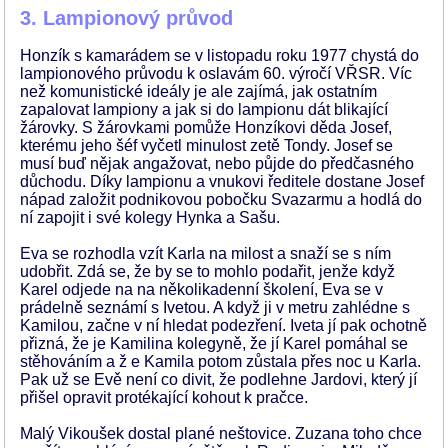
3. Lampionový průvod
Honzík s kamarádem se v listopadu roku 1977 chystá do
lampionového průvodu k oslavám 60. výročí VŘSR. Víc
než komunistické ideály je ale zajímá, jak ostatním
zapalovat lampiony a jak si do lampionu dát blikající
žárovky. S žárovkami pomůže Honzíkovi děda Josef,
kterému jeho šéf vyčetl minulost zetě Tondy. Josef se
musí buď nějak angažovat, nebo půjde do předčasného
důchodu. Díky lampionu a vnukovi ředitele dostane Josef
nápad založit podnikovou pobočku Svazarmu a hodlá do
ní zapojit i své kolegy Hynka a Sašu.
Eva se rozhodla vzít Karla na milost a snaží se s ním
udobřit. Zdá se, že by se to mohlo podařit, jenže když
Karel odjede na na několikadenní školení, Eva se v
prádelně seznámí s Ivetou. A když ji v metru zahlédne s
Kamilou, začne v ní hledat podezření. Iveta jí pak ochotně
přizná, že je Kamilina kolegyně, že jí Karel pomáhal se
stěhováním a ž e Kamila potom zůstala přes noc u Karla.
Pak už se Evě není co divit, že podlehne Jardovi, který jí
přišel opravit protékající kohout k pračce.
Malý Vikoušek dostal plané neštovice. Zuzana toho chce