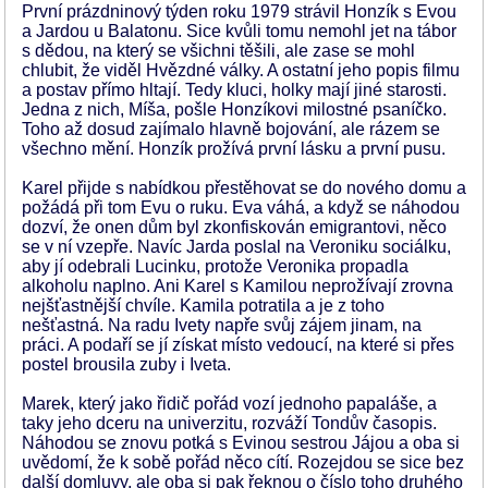
První prázdninový týden roku 1979 strávil Honzík s Evou
a Jardou u Balatonu. Sice kvůli tomu nemohl jet na tábor
s dědou, na který se všichni těšili, ale zase se mohl
chlubit, že viděl Hvězdné války. A ostatní jeho popis filmu
a postav přímo hltají. Tedy kluci, holky mají jiné starosti.
Jedna z nich, Míša, pošle Honzíkovi milostné psaníčko.
Toho až dosud zajímalo hlavně bojování, ale rázem se
všechno mění. Honzík prožívá první lásku a první pusu.
Karel přijde s nabídkou přestěhovat se do nového domu a
požádá při tom Evu o ruku. Eva váhá, a když se náhodou
dozví, že onen dům byl zkonfiskován emigrantovi, něco
se v ní vzepře. Navíc Jarda poslal na Veroniku sociálku,
aby jí odebrali Lucinku, protože Veronika propadla
alkoholu naplno. Ani Karel s Kamilou neprožívají zrovna
nejšťastnější chvíle. Kamila potratila a je z toho
nešťastná. Na radu Ivety napře svůj zájem jinam, na
práci. A podaří se jí získat místo vedoucí, na které si přes
postel brousila zuby i Iveta.
Marek, který jako řidič pořád vozí jednoho papaláše, a
taky jeho dceru na univerzitu, rozváží Tondův časopis.
Náhodou se znovu potká s Evinou sestrou Jájou a oba si
uvědomí, že k sobě pořád něco cítí. Rozejdou se sice bez
další domluvy, ale oba si pak řeknou o číslo toho druhého