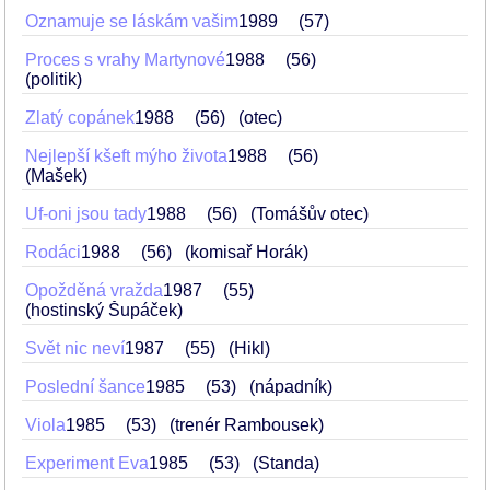
Oznamuje se láskám vašim
1989
57
Proces s vrahy Martynové
1988
56
(politik)
Zlatý copánek
1988
56
(otec)
Nejlepší kšeft mýho života
1988
56
(Mašek)
Uf-oni jsou tady
1988
56
(Tomášův otec)
Rodáci
1988
56
(komisař Horák)
Opožděná vražda
1987
55
(hostinský Šupáček)
Svět nic neví
1987
55
(Hikl)
Poslední šance
1985
53
(nápadník)
Viola
1985
53
(trenér Rambousek)
Experiment Eva
1985
53
(Standa)