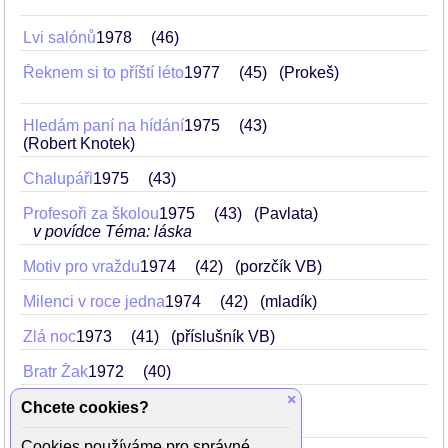
Lvi salónů
1978
46
Řeknem si to příští léto
1977
45
(Prokeš)
Hledám paní na hídání
1975
43
(Robert Knotek)
Chalupáři
1975
43
Profesoři za školou
1975
43
(Pavlata)
v povídce Téma: láska
Motiv pro vraždu
1974
42
(porzčík VB)
Milenci v roce jedna
1974
42
(mladík)
Zlá noc
1973
41
(příslušník VB)
Bratr Žak
1972
40
×
Hlavní přelíčení
1971
39
Chcete cookies?
(policejní úředník)
Cookies používáme pro správné