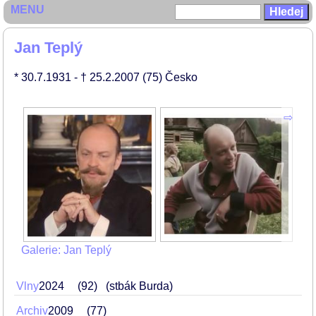
MENU
Jan Teplý
* 30.7.1931
- † 25.2.2007
(75)
Česko
Galerie: Jan Teplý
Vlny
2024
92
(stbák Burda)
Archiv
2009
77