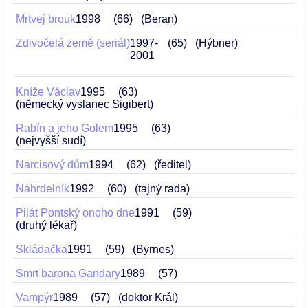
Mrtvej brouk
1998
66
(Beran)
Zdivočelá země (seriál)
1997-
65
(Hýbner)
2001
Kníže Václav
1995
63
(německý vyslanec Sigibert)
Rabín a jeho Golem
1995
63
(nejvyšší sudí)
Narcisový dům
1994
62
(ředitel)
Náhrdelník
1992
60
(tajný rada)
Pilát Pontský onoho dne
1991
59
(druhý lékař)
Skládačka
1991
59
(Byrnes)
Smrt barona Gandary
1989
57
Vampýr
1989
57
(doktor Král)