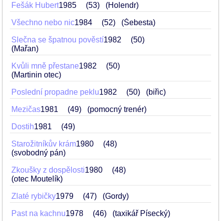
Fešák Hubert
1985
53
(Holendr)
Všechno nebo nic
1984
52
(Šebesta)
Slečna se špatnou pověstí
1982
50
(Mařan)
Kvůli mně přestane
1982
50
(Martinin otec)
Poslední propadne peklu
1982
50
(biřic)
Mezičas
1981
49
(pomocný trenér)
Dostih
1981
49
Starožitníkův krám
1980
48
(svobodný pán)
Zkoušky z dospělosti
1980
48
(otec Moutelík)
Zlaté rybičky
1979
47
(Gordy)
Past na kachnu
1978
46
(taxikář Písecký)