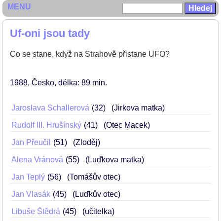
MENU
Uf-oni jsou tady
Co se stane, když na Strahově přistane UFO?
1988
Česko
délka: 89 min
Jaroslava Schallerová
32
(Jirkova matka)
Rudolf III. Hrušínský
41
(Otec Macek)
Jan Přeučil
51
(Zloděj)
Alena Vránová
55
(Luďkova matka)
Jan Teplý
56
(Tomášův otec)
Jan Vlasák
45
(Luďkův otec)
Libuše Štědrá
45
(učitelka)