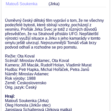
Matouš Soukenka
(Jirka)
Úsměvný český dětský film vypráví o tom, že ne všechny
podezřelé bytosti, které sbírají vzorky, pocházejí z
vesmíru. Prvňák Jirka Švec je totiž z různých důvodů
přesvědčen, že na Strahově přistálo UFO. Nepřátelští
výrostci využijí situace a Jirku s jeho kamarády v tomto
omylu ještě utvrzují. Nejrozumnější Tomáš však brzy
podvod odhalí a rozhodne se pro pomstu.
Režie: Ota Koval
Scénář: Miroslav Adamec, Ota Koval
Kamera: Jiří Macák, Rudolf Holan, Vladimír Murat
Hudba: Petr Hapka, Michal Hořáček, Petra Janů
Námět: Miroslav Adamec
Rok výroby: 1988
Země: Československo
Orig. jazyk: Český
Hrají:
Matouš Soukenka (Jirka)
Oleg Homola (Jirkův otec)
Jaroslava Schallerová (Jirkova matka)