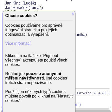
Jan Kincl (Luděk)
Jan Horáček (Tomáš)
Vít Němec (Macek)
×
Chcete cookies?
Lukáš Novotný (Kazda)
Jan Teplý (Tomášův otec)
Cookies používáme pro správné
Rudolf III. Hrušínský (Otec Macek)
fungování stránek a pro jejich
Ivan Lukeš (Starší muzikant)
optimalizaci a vylepšení.
Ludmila Kovářová-Bílková (Starší muzikantka)
Stela Skaličková (Stela)
Více informací
Jan Přeučil (Zloděj)
Petra Hanžlíková (Ilona)
Gabriela Vránová (Luďkova matka)
Kliknutím na tlačítko "Přijmout
Jan Vlasák (Luďkův otec)
všechny" akceptujete použití všech
Filip Smoljak
cookies.
Jana Viščáková
Stanislava Šťastná (Učitelka)
Reálně jde
pouze o anonymní
Jaroslav Tichá (Učitelka)
měření návštěvnosti
, jiné cookies
Libuše Štědrá (Učitelka)
třetích stran nepoužíváme.
Použití jen některých typů cookies
Aktualizováno: 20.4.2006
můžete povolit po kliknutí na "Nastavit
cookies".
Mohli jste vidět v TV (zobrazit starší vysílání)