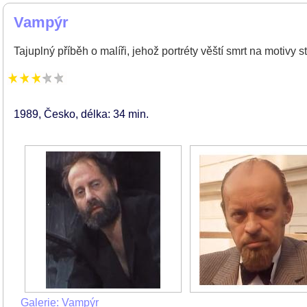
Vampýr
Tajuplný příběh o malíři, jehož portréty věští smrt na motiv
1989
Česko
délka: 34 min
Galerie: Vampýr