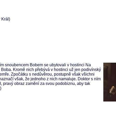
 Král)
jejím snoubencem Bobem se ubytovali v hostinci Na
 Boba. Kromě nich přebývá v hostinci už jen podivínský
 zemře. Zpočátku s nedůvěrou, postupně však všichni
, naznačí však, že jednoho z nich namaluje. Doktor s ním
l, pravý obraz zamění za svou podobiznu, aby tak
)