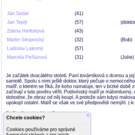
Ján Sedal
41
Jan Teplý
57
(doktor
Zdena Herfortová
43
Martin Stropnický
32
(Bob)
Ladislav Lakomý
57
Marcela Peňázová
31
(Julie)
Je začátek dvacátého století. Paní továrníková s dcerou a 
samotě. Spolu s nimi ještě doktor, který pečuje o nemocného
malíř, o kterém se říká, že koho namaluje, ten v brzké době
začínají v tuto pověru věřit. Podivínský malíř je málomluvný
dohodne, že obraz od něj koupí. A protože sám kdysi malova
upokojil ostatní. Malíř se však ve své předpovědi nemýlil. (-k-
Režie: Jaroslav Hanuš
×
Chcete cookies?
Scénář: Josef Holoubek
Kamera: Vladimír Plicka
Cookies používáme pro správné
Hudba: Miroslav Kořínek
fungování stránek a pro jejich