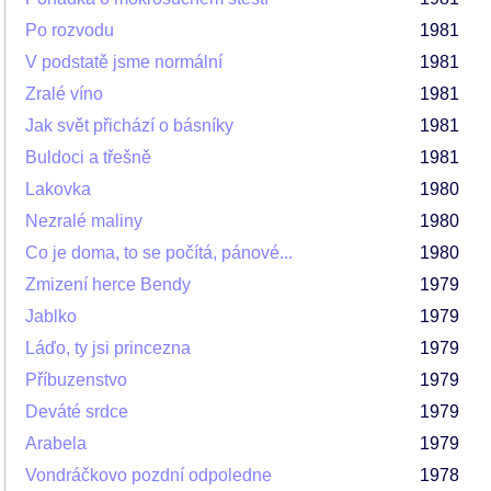
Po rozvodu
1981
V podstatě jsme normální
1981
Zralé víno
1981
Jak svět přichází o básníky
1981
Buldoci a třešně
1981
Lakovka
1980
Nezralé maliny
1980
Co je doma, to se počítá, pánové...
1980
Zmizení herce Bendy
1979
Jablko
1979
Láďo, ty jsi princezna
1979
Příbuzenstvo
1979
Deváté srdce
1979
Arabela
1979
Vondráčkovo pozdní odpoledne
1978