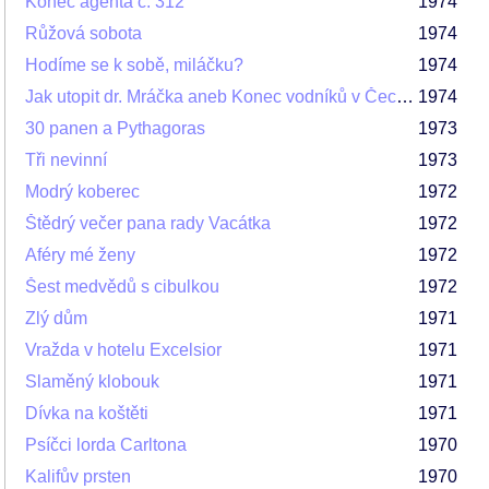
Konec agenta č. 312
1974
Růžová sobota
1974
Hodíme se k sobě, miláčku?
1974
Jak utopit dr. Mráčka aneb Konec vodníků v Čechách
1974
30 panen a Pythagoras
1973
Tři nevinní
1973
Modrý koberec
1972
Štědrý večer pana rady Vacátka
1972
Aféry mé ženy
1972
Šest medvědů s cibulkou
1972
Zlý dům
1971
Vražda v hotelu Excelsior
1971
Slaměný klobouk
1971
Dívka na koštěti
1971
Psíčci lorda Carltona
1970
Kalifův prsten
1970