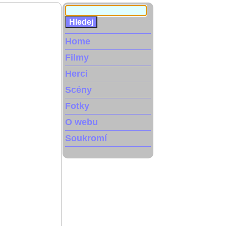
Home
Filmy
Herci
Scény
Fotky
O webu
Soukromí