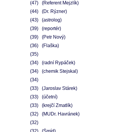
47
(Referent Mejzlík)
44
(Dr. Rýzner)
43
(astrolog)
39
(reportér)
39
(Petr Nový)
36
(Flaška)
35
34
(radní Rypáček)
34
(chemik Stejskal)
34
33
(Jaroslav Stárek)
33
(účetní)
33
(krejčí Zmatlík)
32
(MUDr. Havránek)
32
32
(Šmíd)