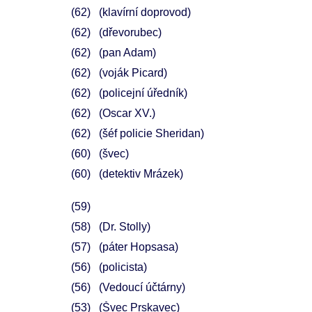
62
(klavírní doprovod)
62
(dřevorubec)
62
(pan Adam)
62
(voják Picard)
62
(policejní úředník)
62
(Oscar XV.)
62
(šéf policie Sheridan)
60
(švec)
60
(detektiv Mrázek)
59
58
(Dr. Stolly)
57
(páter Hopsasa)
56
(policista)
56
(Vedoucí účtárny)
53
(Švec Prskavec)