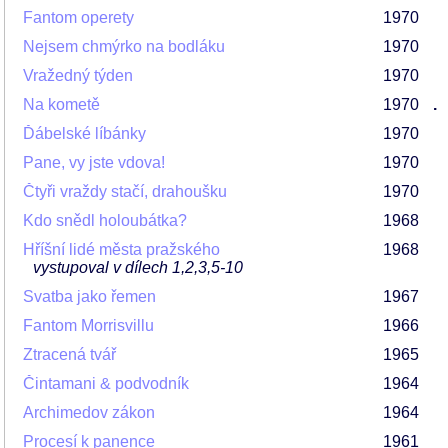
Fantom operety
1970
Nejsem chmýrko na bodláku
1970
Vražedný týden
1970
Na kometě
1970
.
Ďábelské líbánky
1970
Pane, vy jste vdova!
1970
Čtyři vraždy stačí, drahoušku
1970
Kdo snědl holoubátka?
1968
Hříšní lidé města pražského
1968
vystupoval v dílech 1,2,3,5-10
Svatba jako řemen
1967
Fantom Morrisvillu
1966
Ztracená tvář
1965
Čintamani & podvodník
1964
Archimedov zákon
1964
Procesí k panence
1961