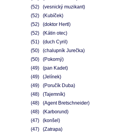
52
(vesnický muzikant)
52
(Kubíček)
52
(doktor Hertl)
52
(Kátin otec)
51
(duch Cyril)
50
(chalupník Jurečka)
50
(Pokorný)
49
(pan Kadet)
49
(Jelínek)
49
(Poručík Duba)
48
(Tajemník)
48
(Agent Bretschneider)
48
(Karborund)
47
(konšel)
47
(Zatrapa)