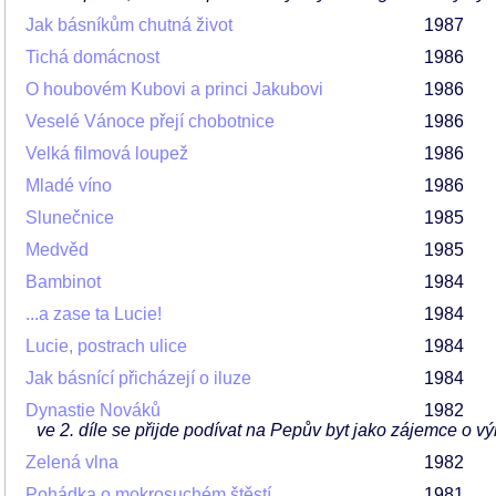
Jak básníkům chutná život
1987
Tichá domácnost
1986
O houbovém Kubovi a princi Jakubovi
1986
Veselé Vánoce přejí chobotnice
1986
Velká filmová loupež
1986
Mladé víno
1986
Slunečnice
1985
Medvěd
1985
Bambinot
1984
...a zase ta Lucie!
1984
Lucie, postrach ulice
1984
Jak básnící přicházejí o iluze
1984
Dynastie Nováků
1982
ve 2. díle se přijde podívat na Pepův byt jako zájemce o 
Zelená vlna
1982
Pohádka o mokrosuchém štěstí
1981