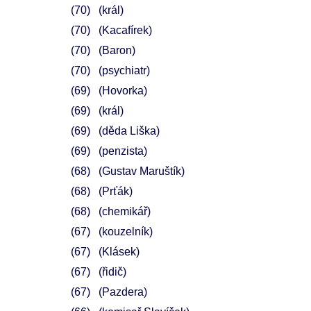
70
(král)
70
(Kacafírek)
70
(Baron)
70
(psychiatr)
69
(Hovorka)
69
(král)
69
(děda Liška)
69
(penzista)
68
(Gustav Maruštík)
68
(Prťák)
68
(chemikář)
67
(kouzelník)
67
(Klásek)
67
(řidič)
67
(Pazdera)