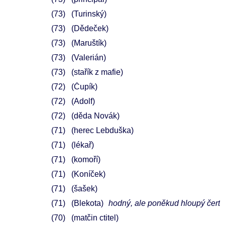
73
(Turinský)
73
(Dědeček)
73
(Maruštík)
73
(Valerián)
73
(stařík z mafie)
72
(Čupík)
72
(Adolf)
72
(děda Novák)
71
(herec Lebduška)
71
(lékař)
71
(komoří)
71
(Koníček)
71
(šašek)
71
(Blekota)
hodný, ale poněkud hloupý čert
70
(matčin ctitel)