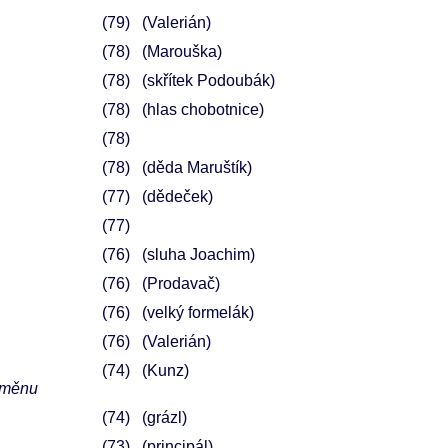
79
(Valerián)
78
(Marouška)
78
(skřítek Podoubák)
78
(hlas chobotnice)
78
78
(děda Maruštík)
77
(dědeček)
77
76
(sluha Joachim)
76
(Prodavač)
76
(velký formelák)
76
(Valerián)
74
(Kunz)
výměnu
74
(grázl)
73
(principál)