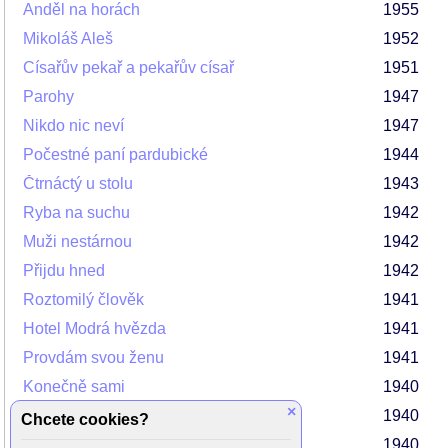
Anděl na horách
1955
Mikoláš Aleš
1952
Císařův pekař a pekařův císař
1951
Parohy
1947
Nikdo nic neví
1947
Počestné paní pardubické
1944
Čtrnáctý u stolu
1943
Ryba na suchu
1942
Muži nestárnou
1942
Přijdu hned
1942
Roztomilý člověk
1941
Hotel Modrá hvězda
1941
Provdám svou ženu
1941
Konečně sami
1940
×
Madla zpívá Evropě
1940
Chcete cookies?
Katakomby
1940