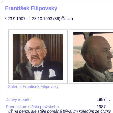
František Filipovský
* 23.9.1907
- † 28.10.1993
(86)
Česko
Galerie: František Filipovský
Zuřivý reportér
1987
.
Panoptikum města pražského
1987
už na penzi, ale stále pomáhá bývalým kolegům ze čtyrky