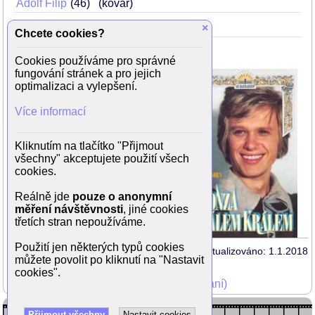
Adolf Filip
46
(kovář)
Ivana Motyčková
(Anička)
×
Chcete cookies?
Cookies používáme pro správné
fungování stránek a pro jejich
Režie: Bořivoj Zeman
optimalizaci a vylepšení.
Scénář: Oldřich Kautský, Bořivoj
Zeman
Více informací
Kamera: Ivan Šlapeta
Hudba: Jiří Sternwald
Kliknutím na tlačítko "Přijmout
všechny" akceptujete použití všech
cookies.
Reálně jde
pouze o anonymní
měření návštěvnosti
, jiné cookies
třetích stran nepoužíváme.
Použití jen některých typů cookies
Aktualizováno: 1.1.2018
můžete povolit po kliknutí na "Nastavit
cookies".
Mohli jste vidět v TV (zobrazit starší vysílání)
Přijmout všechny
Nastavit cookies