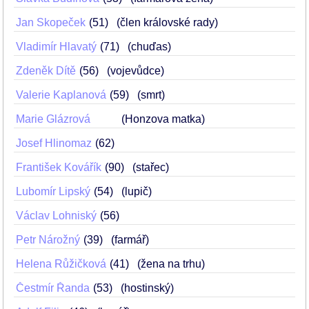
Jan Skopeček
51
(člen královské rady)
Vladimír Hlavatý
71
(chuďas)
Zdeněk Dítě
56
(vojevůdce)
Valerie Kaplanová
59
(smrt)
Marie Glázrová
(Honzova matka)
Josef Hlinomaz
62
František Kovářík
90
(stařec)
Lubomír Lipský
54
(lupič)
Václav Lohniský
56
Petr Nárožný
39
(farmář)
Helena Růžičková
41
(žena na trhu)
Čestmír Řanda
53
(hostinský)