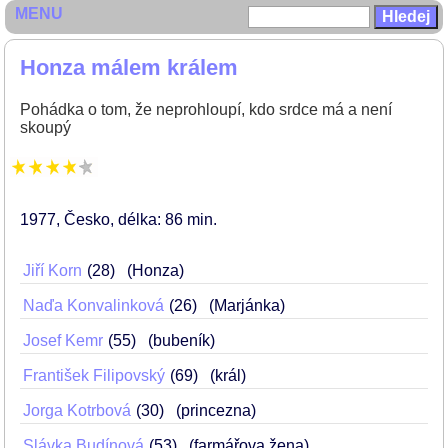
MENU
Honza málem králem
Pohádka o tom, že neprohloupí, kdo srdce má a není
skoupý
1977
Česko
délka: 86 min
Jiří Korn
28
(Honza)
Naďa Konvalinková
26
(Marjánka)
Josef Kemr
55
(bubeník)
František Filipovský
69
(král)
Jorga Kotrbová
30
(princezna)
Slávka Budínová
53
(farmářova žena)