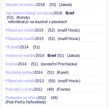
Manžel na hodinu
2016
53
(Jakub)
Jak básníci čekají na zázrak
2016
Brief
53
(Kendy)
několikrát je na bazéně v plavkách
Případ pro lyžaře
2015
52
(malíř Horác)
Případ pro malíře
2015
52
(malíř Horác)
Tři bratři
2014
51
Hodinový manžel
2014
Brief
51
(Jakub)
Krásno
2014
51
(recepční Procházka)
Na druhý pohled
2014
51
(Karel)
Případ pro rybáře
2013
50
(malíř Horác)
Policajti z centra
2012
49
(Franta)
Probudím se včera
2012
49
(Petr Perča čtyřicetiletý)