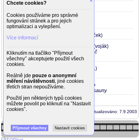
×
Chcete cookies?
Čekání na Patrika
1988
25
(Pepa)
Cookies používáme pro správné
Jak básníkům chutná život
1987
24
fungování stránek a pro jejich
(Kendy)
optimalizaci a vylepšení.
Bylo nás šest
1986
23
(Honza Špaček)
Více informací
Slavné historky zbojnické
1985
22
(voják)
ve 2. díle (Šobri Jožka) jede jako hlídač
Kliknutím na tlačítko "Přijmout
vozu s penězi
všechny" akceptujete použití všech
cookies.
Jak básnící přicházejí o iluze
1984
21
(Kendy)
Reálně jde
pouze o anonymní
měření návštěvnosti
, jiné cookies
Jak svět přichází o básníky
1981
Lots+
třetích stran nepoužíváme.
18
('Kendy' Marek)
vybíhá nahý ze sauny
Použití jen některých typů cookies
můžete povolit po kliknutí na "Nastavit
cookies".
Aktualizováno: 7.9.2003
Přijmout všechny
Nastavit cookies