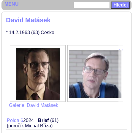
MENU
David Matásek
* 14.2.1963
(63)
Česko
Galerie: David Matásek
Polda 6
2024
Brief
61
(poručík Michal Bříza)