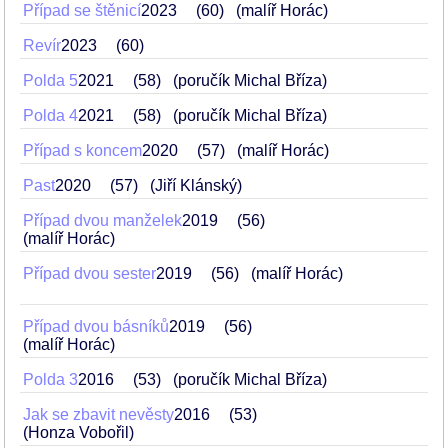
Případ se štěnicí
2023
60
(malíř Horác)
Revír
2023
60
Polda 5
2021
58
(poručík Michal Bříza)
Polda 4
2021
58
(poručík Michal Bříza)
Případ s koncem
2020
57
(malíř Horác)
Past
2020
57
(Jiří Klánský)
Případ dvou manželek
2019
56
(malíř Horác)
Případ dvou sester
2019
56
(malíř Horác)
Případ dvou básníků
2019
56
(malíř Horác)
Polda 3
2016
53
(poručík Michal Bříza)
Jak se zbavit nevěsty
2016
53
(Honza Vobořil)