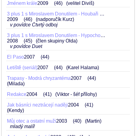
Jménem krále
2009
46
(velitel Diviš)
3 plus 1 s Miroslavem Donutilem - Houbaři (Houbařský pes, Gun Hill, Čtvrtý odboj)
2009
46
(nadporučík Kurz)
v povídce Čtvrtý odboj
3 plus 1 s Miroslavem Donutilem - Hypochondři
2008
45
(člen skupiny Olda)
v povídce Duet
El Paso
2007
44
Letiště (seriál)
2007
44
(Karel Halama)
Trapasy - Modrá chryzantéma
2007
44
(Milada)
Redakce
2004
41
(Viktor - šéf přílohy)
Jak básníci neztrácejí naději
2004
41
(Kendy)
Můj otec a ostatní muži
2003
40
(Martin)
mladý malíř