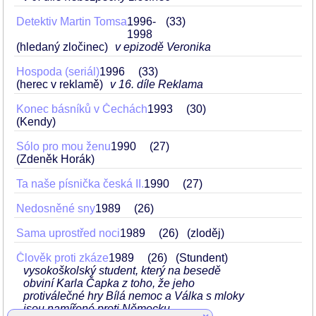
Detektiv Martin Tomsa
1996-
33
1998
(hledaný zločinec)
v epizodě Veronika
Hospoda (seriál)
1996
33
(herec v reklamě)
v 16. díle Reklama
Konec básníků v Čechách
1993
30
(Kendy)
Sólo pro mou ženu
1990
27
(Zdeněk Horák)
Ta naše písnička česká II.
1990
27
Nedosněné sny
1989
26
Sama uprostřed noci
1989
26
(zloděj)
Člověk proti zkáze
1989
26
(Stundent)
vysokoškolský student, který na besedě
obviní Karla Čapka z toho, že jeho
protiválečné hry Bílá nemoc a Válka s mloky
jsou namířené proti Německu