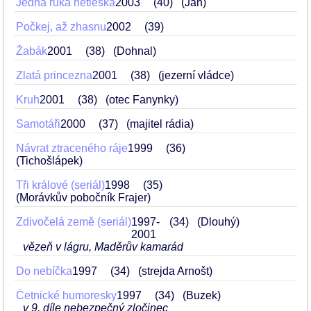
Jedna ruka netleská
2003
40
(Jan)
Počkej, až zhasnu
2002
39
Žabák
2001
38
(Dohnal)
Zlatá princezna
2001
38
(jezerní vládce)
Kruh
2001
38
(otec Fanynky)
Samotáři
2000
37
(majitel rádia)
Návrat ztraceného ráje
1999
36
(Tichošlápek)
Tři králové (seriál)
1998
35
(Morávkův pobočník Frajer)
Zdivočelá země (seriál)
1997-
34
(Dlouhý)
2001
vězeň v lágru, Maděrův kamarád
Do nebíčka
1997
34
(strejda Arnošt)
Četnické humoresky
1997
34
(Buzek)
v 9. díle nebezpečný zločinec