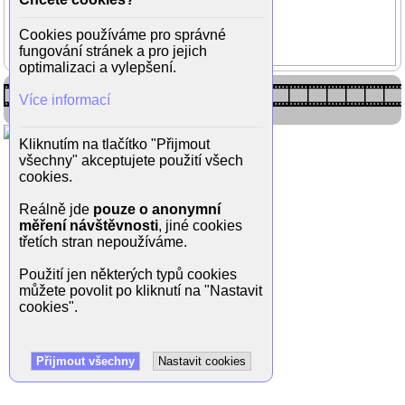
Policajti z centra
David Matásek
Cookies používáme pro správné
fungování stránek a pro jejich
Jana Janěková ml.
optimalizaci a vylepšení.
Více informací
Kliknutím na tlačítko "Přijmout
všechny" akceptujete použití všech
cookies.
Reálně jde
pouze o anonymní
měření návštěvnosti
, jiné cookies
třetích stran nepoužíváme.
Použití jen některých typů cookies
můžete povolit po kliknutí na "Nastavit
cookies".
Přijmout všechny
Nastavit cookies