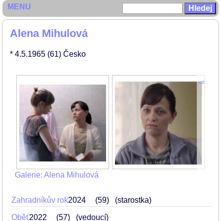
MENU
Alena Mihulová
* 4.5.1965
(61)
Česko
Galerie: Alena Mihulová
Zahradníkův rok
2024
59
(starostka)
Oběť
2022
57
(vedoucí)