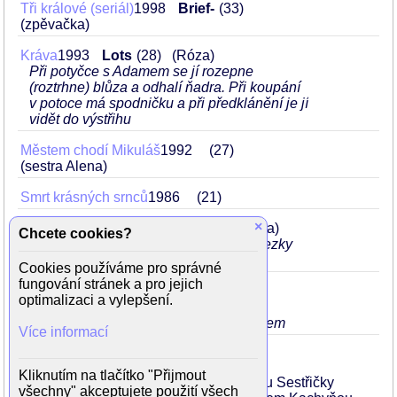
Tři králové (seriál)
1998
Brief-
33
(zpěvačka)
Kráva
1993
Lots
28
(Róza)
Při potyčce s Adamem se jí rozepne
(roztrhne) blůza a odhalí ňadra. Při koupání
v potoce má spodničku a při předklánění je jí
vidět do výstřihu
Městem chodí Mikuláš
1992
27
(sestra Alena)
Smrt krásných srnců
1986
21
×
Džusový román
1984
Lots
19
(Alena)
Chcete cookies?
v nemocnici vstane nahá z vozíku a hezky
ukáže ňadra
Cookies používáme pro správné
fungování stránek a pro jejich
Sestřičky
1983
Lots-
18
optimalizaci a vylepšení.
(zdravotní sestřička Marie)
svlékne se do půl těla, ale před zrcadlem
Více informací
Kliknutím na tlačítko "Přijmout
Alena Mihulová se během natáčení filmu Sestřičky
všechny" akceptujete použití všech