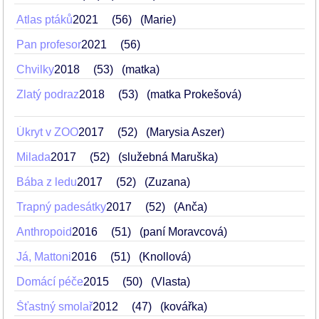
Atlas ptáků
2021
56
(Marie)
Pan profesor
2021
56
Chvilky
2018
53
(matka)
Zlatý podraz
2018
53
(matka Prokešová)
Úkryt v ZOO
2017
52
(Marysia Aszer)
Milada
2017
52
(služebná Maruška)
Bába z ledu
2017
52
(Zuzana)
Trapný padesátky
2017
52
(Anča)
Anthropoid
2016
51
(paní Moravcová)
Já, Mattoni
2016
51
(Knollová)
Domácí péče
2015
50
(Vlasta)
Šťastný smolař
2012
47
(kovářka)