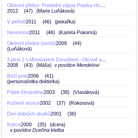
Okresní přebor: Poslední zápas Pepíka Hnátka
2012
47
(Marie Luňáková)
V peřině
2011
46
(pekařka)
Nevinnost
2011
46
(Kamila Pokorná)
Okresní přebor (seriál)
2009
44
(Luňáková)
3 plus 1 s Miroslavem Donutilem - Otcové a synové (Mendelovi, Tatahotel, Soutchán)
2008
43
(Máša)
v povídce Mendelovi
Boží pole
2006
41
(personalistka doktorka)
Pátek čtrnáctého
2003
38
(Vlasáková)
Kožené slunce
2002
37
(Rokosová)
Den dobrých skutků
2001
36
Kytice
2000
35
(dcera)
v povídce Dceřina kletba