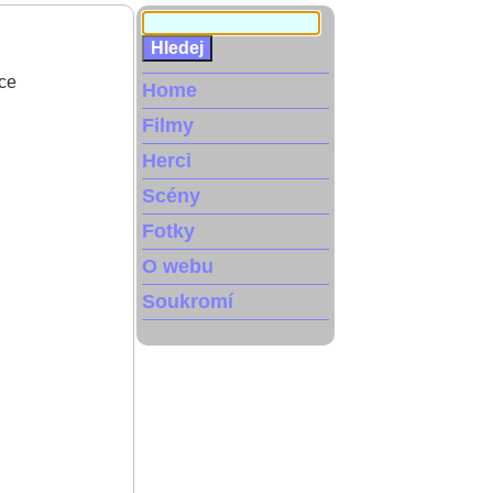
dce
Home
Filmy
Herci
Scény
Fotky
O webu
Soukromí