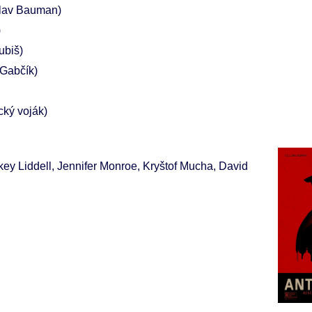
slav Bauman)
)
ubiš)
 Gabčík)
ký voják)
key Liddell, Jennifer Monroe, Kryštof Mucha, David