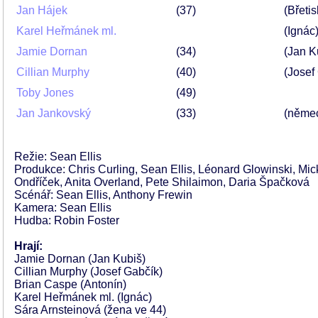
Jan Hájek
37
(Břeti
Karel Heřmánek ml.
(Ignác
Jamie Dornan
34
(Jan K
Cillian Murphy
40
(Josef
Toby Jones
49
Jan Jankovský
33
(němec
Režie: Sean Ellis
Produkce: Chris Curling, Sean Ellis, Léonard Glowinski, Mic
Ondříček, Anita Overland, Pete Shilaimon, Daria Špačková
Scénář: Sean Ellis, Anthony Frewin
Kamera: Sean Ellis
Hudba: Robin Foster
Hrají:
Jamie Dornan (Jan Kubiš)
Cillian Murphy (Josef Gabčík)
Brian Caspe (Antonín)
Karel Heřmánek ml. (Ignác)
Sára Arnsteinová (žena ve 44)