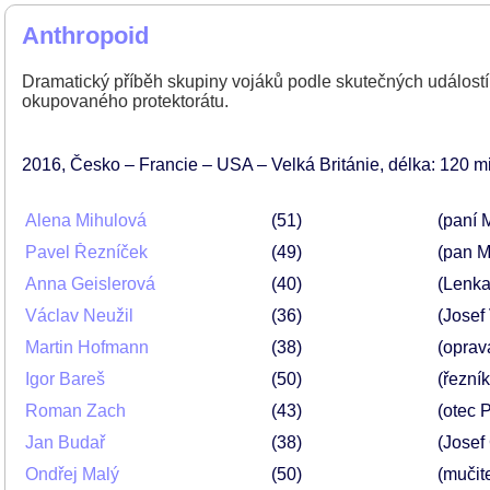
Anthropoid
Dramatický příběh skupiny vojáků podle skutečných událostí, 
okupovaného protektorátu.
2016
Česko – Francie – USA – Velká Británie
délka: 120 m
Alena Mihulová
51
(paní 
Pavel Řezníček
49
(pan M
Anna Geislerová
40
(Lenka
Václav Neužil
36
(Josef 
Martin Hofmann
38
(oprav
Igor Bareš
50
(řezník
Roman Zach
43
(otec 
Jan Budař
38
(Josef
Ondřej Malý
50
(mučite