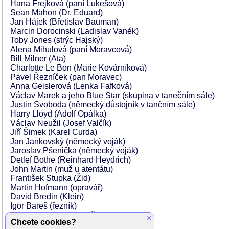
Hana Frejková (paní Lukešová)
Sean Mahon (Dr. Eduard)
Jan Hájek (Břetislav Bauman)
Marcin Dorocinski (Ladislav Vanék)
Toby Jones (strýc Hajský)
Alena Mihulová (paní Moravcová)
Bill Milner (Ata)
Charlotte Le Bon (Marie Kovárníková)
Pavel Řezníček (pan Moravec)
Anna Geislerová (Lenka Fafková)
Václav Marek a jeho Blue Star (skupina v tanečním sále)
Justin Svoboda (německý důstojník v tančním sále)
Harry Lloyd (Adolf Opálka)
Václav Neužil (Josef Valčík)
Jiří Šimek (Karel Curda)
Jan Jankovský (německý voják)
Jaroslav Pšenička (německý voják)
Detlef Bothe (Reinhard Heydrich)
John Martin (muž u atentátu)
František Stupka (Žid)
Martin Hofmann (opravář)
David Bredin (Klein)
Igor Bareš (řezník)
Roman Zach (otec Petřek)
×
Chcete cookies?
Andrej Polák (Jaroslav Švarc)