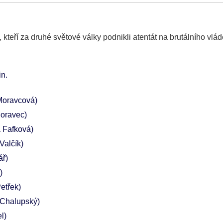
kteří za druhé světové války podnikli atentát na brutálního vlá
in
Moravcová)
oravec)
 Fafková)
Valčík)
ář)
)
Petřek)
 Chalupský)
l)