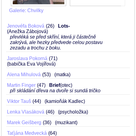
Galerie: Chvilky
Jenovéfa Boková
26
Lots-
(Anežka Zábojová)
převléká se před skříní, která ji částečně
zakrývá, ale hezky předvede celou postavu
zezadu a trochu z boku.
Jaroslava Pokorná
71
(babička Eva Vojířová)
Alena Mihulová
53
(matka)
Martin Finger
47
Brief
(otec)
při skládání dřeva na dvoře si sundá tričko
Viktor Tauš
44
(kamioňák Kadlec)
Lenka Vlasáková
46
(psycholožka)
Marek Geišberg
36
(muzikant)
Taťjána Medvecká
64