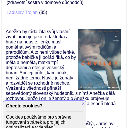
(zdravotní sestra v domově důchodců)
Ladislav Trojan
85
Anežka by ráda žila svůj vlastní
život, pracuje jako redaktorka a
hraje na housle. jenže musí
pomáhat svým rodičům a
prarodičům. A to není vůbec lehké,
protože babička ji pořád říká, co by
měla a neměla, matka trpí
depresemi a otec je vesnický
buran. Ani její přítel, kamioňák,
není žádné terno. Navíc je ženatý
a rozvádět se rozhodně nechce.
Vytržení z všednosti přináší
sebevědomý slovenský hudebník, s nímž Anežka dělá
rozhovor. Jenže i on je ženatý a o Anežku projevuje
zájem jen kvůli sexu. Zklamaná Anežka alespoň hledá
×
Chcete cookies?
očistu v panneské přírodě. (-k-)
Cookies používáme pro správné
Režie: Beata Parkanová
fungování stránek a pro jejich
Produkce: Viktor Tauš, Jiří Holan, Jiří Koštýř, Jaroslav
optimalizaci a vylepšení.