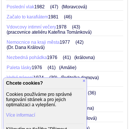
Poslední vlak
1982
47
(Moravcová)
Začalo to karafiátem
1981
46
Vdovcovy intimní večery
1978
43
(pracovnice ateliéru Kateřina Tománková)
Nemocnice na kraji města
1977
42
(Dr. Dana Králová)
Nezbedná pohádka
1976
41
(královna)
Paleta lásky
1976
41
(Amálie)
Velké trápení
1974
39
(ředitelka domova)
×
Chcete cookies?
Taková normální rodinka (seriál)
1971
36
Cookies používáme pro správné
(Pavla)
fungování stránek a pro jejich
optimalizaci a vylepšení.
Kaviár jen pro přátele
1969
34
(Zdena)
Více informací
Dům ztracených duší
1967
32
(Rýdlová)
Táto sežeň štěně
1964
29
(doktorka)