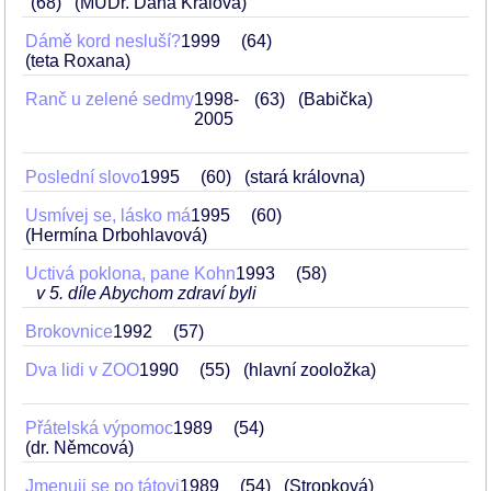
68
(MUDr. Dana Králová)
Dámě kord nesluší?
1999
64
(teta Roxana)
Ranč u zelené sedmy
1998-
63
(Babička)
2005
Poslední slovo
1995
60
(stará královna)
Usmívej se, lásko má
1995
60
(Hermína Drbohlavová)
Uctivá poklona, pane Kohn
1993
58
v 5. díle Abychom zdraví byli
Brokovnice
1992
57
Dva lidi v ZOO
1990
55
(hlavní zooložka)
Přátelská výpomoc
1989
54
(dr. Němcová)
Jmenuji se po tátovi
1989
54
(Stropková)