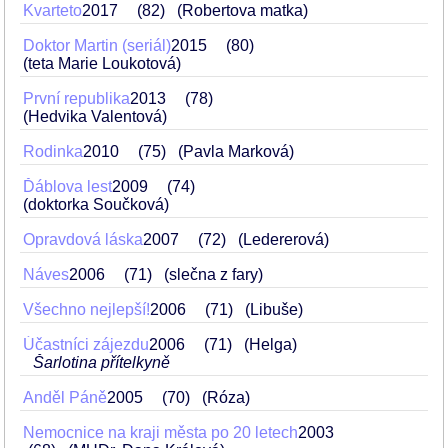
Kvarteto
2017
82
(Robertova matka)
Doktor Martin (seriál)
2015
80
(teta Marie Loukotová)
První republika
2013
78
(Hedvika Valentová)
Rodinka
2010
75
(Pavla Marková)
Ďáblova lest
2009
74
(doktorka Součková)
Opravdová láska
2007
72
(Ledererová)
Náves
2006
71
(slečna z fary)
Všechno nejlepší!
2006
71
(Libuše)
Účastníci zájezdu
2006
71
(Helga)
Šarlotina přítelkyně
Anděl Páně
2005
70
(Róza)
Nemocnice na kraji města po 20 letech
2003