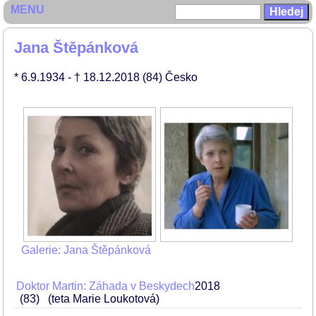
MENU
Jana Štěpánková
* 6.9.1934
- † 18.12.2018
(84)
Česko
Galerie: Jana Štěpánková
Doktor Martin: Záhada v Beskydech
2018
83
(teta Marie Loukotová)