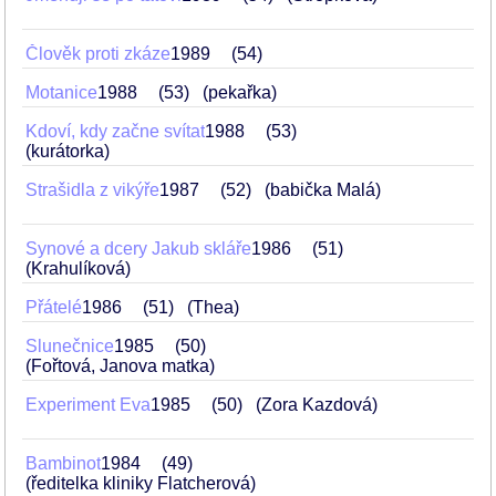
Člověk proti zkáze
1989
54
Motanice
1988
53
(pekařka)
Kdoví, kdy začne svítat
1988
53
(kurátorka)
Strašidla z vikýře
1987
52
(babička Malá)
Synové a dcery Jakub skláře
1986
51
(Krahulíková)
Přátelé
1986
51
(Thea)
Slunečnice
1985
50
(Fořtová, Janova matka)
Experiment Eva
1985
50
(Zora Kazdová)
Bambinot
1984
49
(ředitelka kliniky Flatcherová)