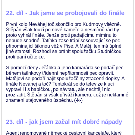
22. díl - Jak jsme se probojovali do finále
První kolo Neváhej toč skončilo pro Kudrnovy vítězně.
Štěpán však touží po nové kameře a nesmírně rád by
proto vyhrál finále. Jenže proti padajícímu miminu to
nebude snadné. Tatínka zase trápí sesouvající se pec
připomínající šikmou věž v Pise. A Matěj, ten má úplně
jiné starosti. Rozhodl se bránit spolužačku Studničkou
proti paní učitelce.
S pomocí dědy Jeřábka a jeho kamaráda se podaří pec
během tatínkovy třídenní nepřítomnosti pec opravit.
Matějovi se podaří najít spolužaččiny ztracené dopisy. A
finále Neváhej a toč? Tentokrát se do televize kluci
vypravili i s babičkou, po návratu, ale nechtějí nic
prozradit. Štěpán si však přiváží kameru, což je neklamné
znamení utajovaného úspěchu. (-k-)
23. díl - jak jsem začal mít dobré nápady
Agent renomované německé cestovní kanceláře, který