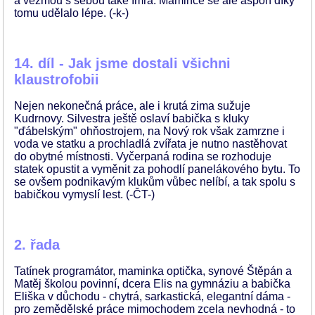
a vezmou s sebou také Imra. Mamince se ale aspoň díky
tomu udělalo lépe. (-k-)
14. díl - Jak jsme dostali všichni
klaustrofobii
Nejen nekonečná práce, ale i krutá zima sužuje
Kudrnovy. Silvestra ještě oslaví babička s kluky
"ďábelským" ohňostrojem, na Nový rok však zamrzne i
voda ve statku a prochladlá zvířata je nutno nastěhovat
do obytné místnosti. Vyčerpaná rodina se rozhoduje
statek opustit a vyměnit za pohodlí panelákového bytu. To
se ovšem podnikavým klukům vůbec nelíbí, a tak spolu s
babičkou vymyslí lest. (-ČT-)
2. řada
Tatínek programátor, maminka optička, synové Štěpán a
Matěj školou povinní, dcera Elis na gymnáziu a babička
Eliška v důchodu - chytrá, sarkastická, elegantní dáma -
pro zemědělské práce mimochodem zcela nevhodná - to