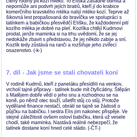
členy rodiny pít kozí mléko. To Eliška zásadně odmítá a
nepomůže ani podvrh jejích bratrů, kteří jí do krabice
komerčního kravského mléka nalijí mléko kozí. Teprve až
šikovná lest propašovaná do bravíčka ve spolupráci s
tatínkem a babičkou přesvědčí Elišku, že každodenní pití
kozího mléka je dobré na pleť. Kozlíka chtějí Kudrnovi
prodat, jenže maminka si na trhu uvědomí, že se jej
nedokáže zbavit s představou, že jej někdo zabije a sní.
Kozlík tedy zůstává na ranči a rozšiřuje jeho zvířecí
osazenstvo. (-k-)
7. díl - Jak jsme se stali chovateli koní
V rodině Kudrnů, kteří z paneláku přesídlili na venkov,
vrcholí tajné přípravy - tatínek bude mít čtyřicátiny. Štěpán
s Matějem dobře vědí o jeho snu a rozhodnou se na
koně, po němž otec touží, ušetřit stůj co stůj. Protože
vydělané finance nestačí, obrátí se tajně se žádostí o
půjčku na babičku. I sestra Elis jim nakonec přispěje. Ve
stejné záležitosti ovšem osloví babičku, která už vesele
chodí, také maminka. Nastává reálné nebezpečí, že
tatínek dostane koní hned celé stádo. (-ČT-)