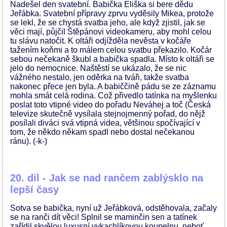
Nadešel den svatební. Babička Eliška si bere dědu
Jeřábka. Svatební přípravy zprvu vyděsily Mikea, protože
se lekl, že se chystá svatba jeho, ale když zjistil, jak se
věci mají, půjčil Štěpánovi videokameru, aby mohl celou
tu slávu natočit. K oltáři odjížděla nevěsta v kočáře
tažením koňmi a to málem celou svatbu překazilo. Kočár
sebou nečekaně škubl a babička spadla. Místo k oltáři se
jelo do nemocnice. Naštěstí se ukázalo, že se nic
vážného nestalo, jen oděrka na tváři, takže svatba
nakonec přece jen byla. A babiččině pádu se ze záznamu
mohla smát celá rodina. Což přivedlo tatínka na myšlenku
poslat toto vtipné video do pořadu Neváhej a toč (Česká
televize skutečně vysílala stejnojmenný pořad, do nějž
posílali diváci svá vtipná videa, většinou spočívající v
tom, že někdo někam spadl nebo dostal nečekanou
ránu). (-k-)
20. díl - Jak se nad rančem zablýsklo na
lepší časy
Sotva se babička, nyní už Jeřábková, odstěhovala, začaly
se na ranči dít věci! Splnil se maminčin sen a tatínek
zařídil skvělou luxusní vykachlíkovou koupelnu, neboť