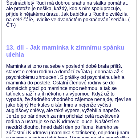
Šestnáctiletý Rudi má dobrou snahu na statku pomáhat,
ale protože je nešika, každý, kdo s ním spolupracuje,
přijde k nějakému úrazu. Jak babička u Rudiho zvítězila
na celé čáře, uvidíte ve dvanáctém pokračování seriálu. (-
ČT-)
13. díl - Jak maminka k zimnímu spánku
ulehla
Maminka si toho na sebe v poslední době brala příliš,
starost o celou rodinu a domácí zvířata ji dohnala až k
psychickému zhroucení. S prášky od psychiatra ulehla
maminka do postele. Ostatní členové rodiny se do
domácích prací po mamince moc nehrnou, a tak se
tatínek snaží najít někoho na výpomoc. Když už to
vypadá, že žádného vhodného zájemce nenajde, zjeví se
jako bájný Herkules cikán Imro a nejenže vyčistí
augiášovy chlévy, ale také vypere, vyžehlí a napeče.
Jenže po pár dnech za ním přichází celá rozvětvená
rodina a usazuje se na Kudrnovic louce. Naštěstí se
nezdrží dlouho, hned další den po flámu, kterého se
zúčastní i Kudrnovi (maminka s tatínkem), odjedou jinam