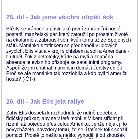
25. díl - Jak jsme všichni utrpěli šok
Blížily se Vánoce a přišli také první zahraniční hosté,
postarší manželský pár, který zatoužil po prostém životě
na ekofarmě a zabrousil sem kvůli tomu až ze Spojených
států. Maminka s tatínkem se předháněli v lidových
zvycích, Elis vítala v kroji s chlebem a solí a Američané -
ti utrpěli šok z petrolejky, kádě na mytí a zejména
absence televizního přístroje se satelitními programy.
Aspoň že jim chutnal maminčin domácí čerstvý chléb.
Proč se ale maminka tak rozzlobila a kdo byli ti američtí
hosté? (-ČT-)
26. díl - Jak Elis jela rallye
Záhy Elis dospěla k rozhodnutí, že nutně potřebuje
řidičský průkaz, aby se v létě mohli s Mikem střídat při
řízení, až pojedou přes celou Ameriku. Jenže nějak jí to
nevycházelo, navzdory tomu, že se jí tatínek tolik snažil
pomoci. Prostě to nešlo a nešlo, vyhodili ji od zkoušek