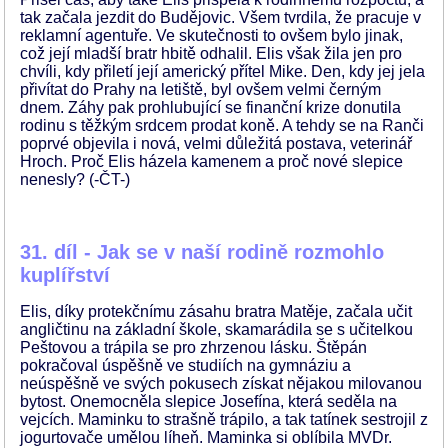
tak začala jezdit do Budějovic. Všem tvrdila, že pracuje v
reklamní agentuře. Ve skutečnosti to ovšem bylo jinak,
což její mladší bratr hbitě odhalil. Elis však žila jen pro
chvíli, kdy přiletí její americký přítel Mike. Den, kdy jej jela
přivítat do Prahy na letiště, byl ovšem velmi černým
dnem. Záhy pak prohlubující se finanční krize donutila
rodinu s těžkým srdcem prodat koně. A tehdy se na Ranči
poprvé objevila i nová, velmi důležitá postava, veterinář
Hroch. Proč Elis házela kamenem a proč nové slepice
nenesly? (-ČT-)
31. díl - Jak se v naší rodině rozmohlo
kuplířství
Elis, díky protekčnímu zásahu bratra Matěje, začala učit
angličtinu na základní škole, skamarádila se s učitelkou
Peštovou a trápila se pro zhrzenou lásku. Štěpán
pokračoval úspěšně ve studiích na gymnáziu a
neúspěšně ve svých pokusech získat nějakou milovanou
bytost. Onemocněla slepice Josefína, která seděla na
vejcích. Maminku to strašně trápilo, a tak tatínek sestrojil z
jogurtovače umělou líheň. Maminka si oblíbila MVDr.