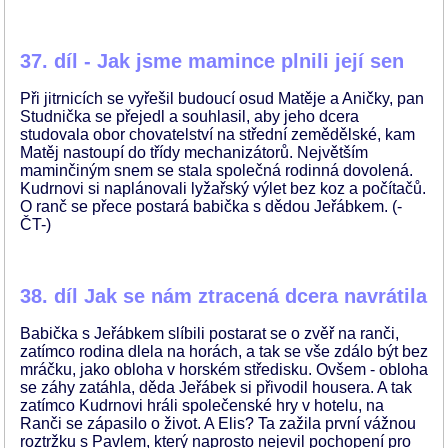
37. díl - Jak jsme mamince plnili její sen
Při jitrnicích se vyřešil budoucí osud Matěje a Aničky, pan
Studnička se přejedl a souhlasil, aby jeho dcera
studovala obor chovatelství na střední zemědělské, kam
Matěj nastoupí do třídy mechanizátorů. Největším
maminčiným snem se stala společná rodinná dovolená.
Kudrnovi si naplánovali lyžařský výlet bez koz a počítačů.
O ranč se přece postará babička s dědou Jeřábkem. (-
ČT-)
38. díl Jak se nám ztracená dcera navrátila
Babička s Jeřábkem slíbili postarat se o zvěř na ranči,
zatímco rodina dlela na horách, a tak se vše zdálo být bez
mráčku, jako obloha v horském středisku. Ovšem - obloha
se záhy zatáhla, děda Jeřábek si přivodil housera. A tak
zatímco Kudrnovi hráli společenské hry v hotelu, na
Ranči se zápasilo o život. A Elis? Ta zažila první vážnou
roztržku s Pavlem, který naprosto nejevil pochopení pro