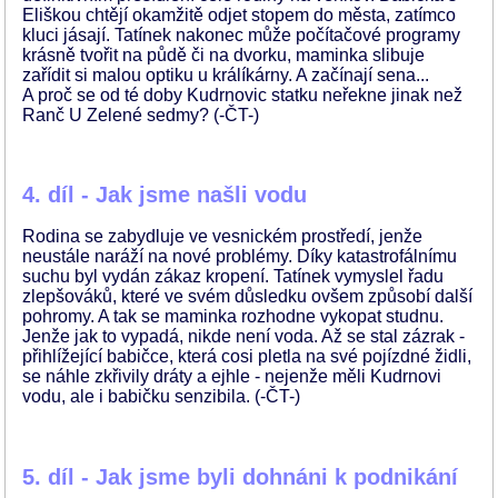
Eliškou chtějí okamžitě odjet stopem do města, zatímco
kluci jásají. Tatínek nakonec může počítačové programy
krásně tvořit na půdě či na dvorku, maminka slibuje
zařídit si malou optiku u králíkárny. A začínají sena...
A proč se od té doby Kudrnovic statku neřekne jinak než
Ranč U Zelené sedmy? (-ČT-)
4. díl - Jak jsme našli vodu
Rodina se zabydluje ve vesnickém prostředí, jenže
neustále naráží na nové problémy. Díky katastrofálnímu
suchu byl vydán zákaz kropení. Tatínek vymyslel řadu
zlepšováků, které ve svém důsledku ovšem způsobí další
pohromy. A tak se maminka rozhodne vykopat studnu.
Jenže jak to vypadá, nikde není voda. Až se stal zázrak -
přihlížející babičce, která cosi pletla na své pojízdné židli,
se náhle zkřivily dráty a ejhle - nejenže měli Kudrnovi
vodu, ale i babičku senzibila. (-ČT-)
5. díl - Jak jsme byli dohnáni k podnikání