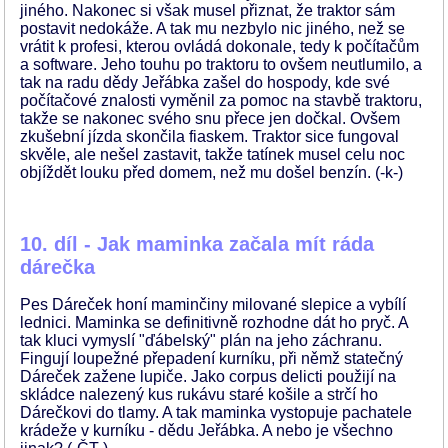
jiného. Nakonec si však musel přiznat, že traktor sám
postavit nedokáže. A tak mu nezbylo nic jiného, než se
vrátit k profesi, kterou ovládá dokonale, tedy k počítačům
a software. Jeho touhu po traktoru to ovšem neutlumilo, a
tak na radu dědy Jeřábka zašel do hospody, kde své
počítačové znalosti vyměnil za pomoc na stavbě traktoru,
takže se nakonec svého snu přece jen dočkal. Ovšem
zkušební jízda skončila fiaskem. Traktor sice fungoval
skvěle, ale nešel zastavit, takže tatínek musel celu noc
objíždět louku před domem, než mu došel benzín. (-k-)
10. díl - Jak maminka začala mít ráda
dárečka
Pes Dáreček honí maminčiny milované slepice a vybílí
lednici. Maminka se definitivně rozhodne dát ho pryč. A
tak kluci vymyslí "ďábelský" plán na jeho záchranu.
Fingují loupežné přepadení kurníku, při němž statečný
Dáreček zažene lupiče. Jako corpus delicti použijí na
skládce nalezený kus rukávu staré košile a strčí ho
Dárečkovi do tlamy. A tak maminka vystopuje pachatele
krádeže v kurníku - dědu Jeřábka. A nebo je všechno