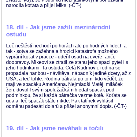
narodila koťata a přijel Mike. (-ČT-)
18. díl - Jak jsme zažili mezinárodní
ostudu
Leč neštěstí nechodí po horách ale po hodných lidech a
tak - sotva se zažehnala hrozící katastrofa možného
vyprání koťat v pračce - udeřil osud na dveře ranče
doopravdy. Mikeovi se ztratil ze stanu jeho spací pytel i s
jeho hodinkami. Ta ostuda. Celá Kudrnovic rodina se
propadala hanbou - návštěva, nápadník jediné dcery, až z
USA, a teď tohle. Rodina pátrala po tom, kdo věděl, že
mají ve spacáku Američana. Nejmladší Matěj, miláček
žen, dovolil svým spolužačkám hledat spacák pod
podmínkou, že si každá pátračka vezme kotě. Koťata se
udala, leč spacák stále nikde. Pak tatínek vyhlásil
odměnu padesáti dolarů a přišel anonymní dopis. (-ČT-)
19. díl - Jak jsme neváhali a točili