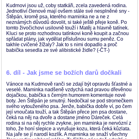
Kudrnovi jsou už, coby statkáři, zcela zavedená rodina.
Jednotliví členové mají ovšem stále své nesplněné sny -
Štěpán, kromě psa, kterého maminka ne a ne z
neznámých důvodů dovolit, si také ještě přeje koně. Po
tomto živočichovi usilovně touží i Matěj a hlavně tatínek.
Kluci se proto rozhodnou tatínkovi koně koupit a začnou
spřádat plány, jak vydělat příslušnou sumu peněz. Co
takhle cvičené žížaly? Jak to s nimi dopadlo a proč
babička sesedla ze své alibistické židle? (-ČT-)
6. díl - Jak jsme se božích darů dočkali
Vánoce na Kudrnově ranči se zdají být opravdu šťastné a
veselé. Maminka nadšeně vzdychá nad pravou dřevěnou
dojačkou, babička s černým humorem komentuje nové
boty. Jen Štěpán je smutný. Nedočkal se pod stromečkem
svého vytouženého psa. Jenže, babička dobře ví, po čem
její vnoučata touží, a tak Štěpán přece jen psa dostane,
čeká na něj na dvoře a dostane jméno Dáreček. Celá
rodina si na něj rychle zvykne, jen maminka je nervózní z
toho, že honí slepice a vyrušuje kozu, která čeká kůzlata.
Na jaře se jí narodí kozlík. A maminka se snaží všechny