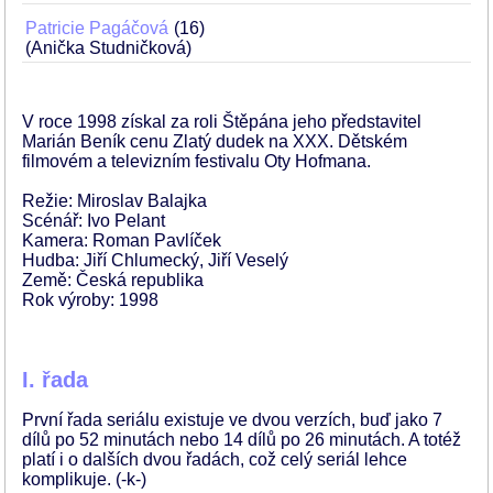
Patricie Pagáčová
16
(Anička Studničková)
V roce 1998 získal za roli Štěpána jeho představitel
Marián Beník cenu Zlatý dudek na XXX. Dětském
filmovém a televizním festivalu Oty Hofmana.
Režie: Miroslav Balajka
Scénář: Ivo Pelant
Kamera: Roman Pavlíček
Hudba: Jiří Chlumecký, Jiří Veselý
Země: Česká republika
Rok výroby: 1998
I. řada
První řada seriálu existuje ve dvou verzích, buď jako 7
dílů po 52 minutách nebo 14 dílů po 26 minutách. A totéž
platí i o dalších dvou řadách, což celý seriál lehce
komplikuje. (-k-)