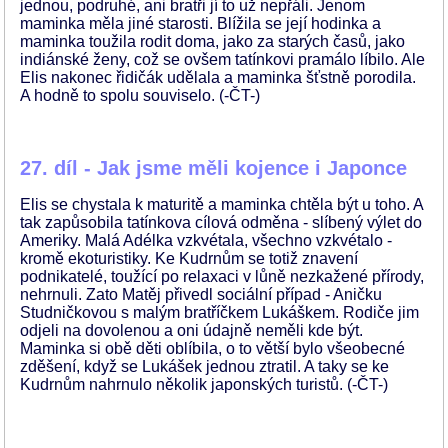
jednou, podruhé, ani bratři jí to už nepřáli. Jenom
maminka měla jiné starosti. Blížila se její hodinka a
maminka toužila rodit doma, jako za starých časů, jako
indiánské ženy, což se ovšem tatínkovi pramálo líbilo. Ale
Elis nakonec řidičák udělala a maminka šťstně porodila.
A hodně to spolu souviselo. (-ČT-)
27. díl - Jak jsme měli kojence i Japonce
Elis se chystala k maturitě a maminka chtěla být u toho. A
tak zapůsobila tatínkova cílová odměna - slíbený výlet do
Ameriky. Malá Adélka vzkvétala, všechno vzkvétalo -
kromě ekoturistiky. Ke Kudrnům se totiž znavení
podnikatelé, toužící po relaxaci v lůně nezkažené přírody,
nehrnuli. Zato Matěj přivedl sociální případ - Aničku
Studničkovou s malým bratříčkem Lukáškem. Rodiče jim
odjeli na dovolenou a oni údajně neměli kde být.
Maminka si obě děti oblíbila, o to větší bylo všeobecné
zděšení, když se Lukášek jednou ztratil. A taky se ke
Kudrnům nahrnulo několik japonských turistů. (-ČT-)