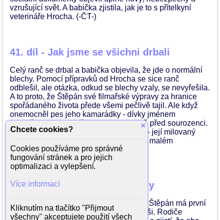
vzrušující svět. A babička zjistila, jak je to s přítelkyní
veterináře Hrocha. (-ČT-)
41. díl - Jak jsme se všichni drbali
Celý ranč se drbal a babička objevila, že jde o normální
blechy. Pomocí přípravků od Hrocha se sice ranč
odblešil, ale otázka, odkud se blechy vzaly, se nevyřešila.
A to proto, že Štěpán své filmařské výpravy za hranice
spořádaného života přede všemi pečlivě tajil. Ale když
onemocněl pes jeho kamarádky - dívky jménem
Františka, pravda vyšla najevo, alespoň před sourozenci.
×
Chcete cookies?
Pro Elis nastal krásný okamžik sblížení - její milovaný
veterinář ji vyzval, aby mu pomáhala při malém
Cookies používáme pro správné
operačním zákroku. (-ČT-)
fungování stránek a pro jejich
optimalizaci a vylepšení.
42. díl - Jak kostky byly vrženy
Více informací
A co vás čeká v posledním díle seriálu? Štěpán má první
Kliknutím na tlačítko "Přijmout
skutečné rande a je zamilovaný až po uši. Rodiče
všechny" akceptujete použití všech