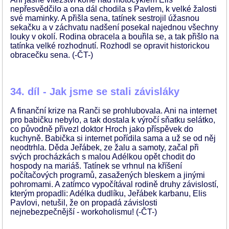
nepřesvědčilo a ona dál chodila s Pavlem, k velké žalosti
své maminky. A přišla sena, tatínek sestrojil úžasnou
sekačku a v záchvatu nadšení posekal najednou všechny
louky v okolí. Rodina obracela a bouřila se, a tak přišlo na
tatínka velké rozhodnutí. Rozhodl se opravit historickou
obracečku sena. (-ČT-)
34. díl - Jak jsme se stali závisláky
A finanční krize na Ranči se prohlubovala. Ani na internet
pro babičku nebylo, a tak dostala k výročí sňatku selátko,
co původně přivezl doktor Hroch jako příspěvek do
kuchyně. Babička si internet pořídila sama a už se od něj
neodtrhla. Děda Jeřábek, ze žalu a samoty, začal při
svých procházkách s malou Adélkou opět chodit do
hospody na mariáš. Tatínek se vrhnul na kříšení
počítačových programů, zasažených bleskem a jinými
pohromami. A zatímco vypočítával rodině druhy závislostí,
kterým propadli: Adélka dudlíku, Jeřábek karbanu, Elis
Pavlovi, netušil, že on propadá závislosti
nejnebezpečnější - workoholismu! (-ČT-)