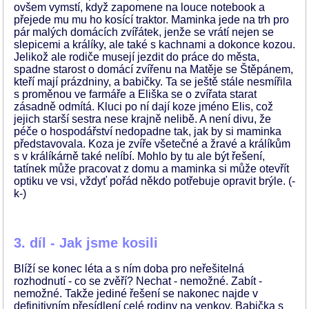
ovšem vymstí, když zapomene na louce notebook a
přejede mu mu ho kosící traktor. Maminka jede na trh pro
pár malých domácích zvířátek, jenže se vrátí nejen se
slepicemi a králíky, ale také s kachnami a dokonce kozou.
Jelikož ale rodiče musejí jezdit do práce do města,
spadne starost o domácí zvířenu na Matěje se Štěpánem,
kteří mají prázdniny, a babičky. Ta se ještě stále nesmířila
s proměnou ve farmáře a Eliška se o zvířata starat
zásadně odmítá. Kluci po ní dají koze jméno Elis, což
jejich starší sestra nese krajně nelibě. A není divu, že
péče o hospodářství nedopadne tak, jak by si maminka
představovala. Koza je zvíře všetečné a žravé a králíkům
s v králíkárně také nelíbí. Mohlo by tu ale být řešení,
tatínek může pracovat z domu a maminka si může otevřít
optiku ve vsi, vždyť pořád někdo potřebuje opravit brýle. (-
k-)
3. díl - Jak jsme kosili
Blíží se konec léta a s ním doba pro neřešitelná
rozhodnutí - co se zvěří? Nechat - nemožné. Zabít -
nemožné. Takže jediné řešení se nakonec najde v
definitivním přesídlení celé rodiny na venkov. Babička s