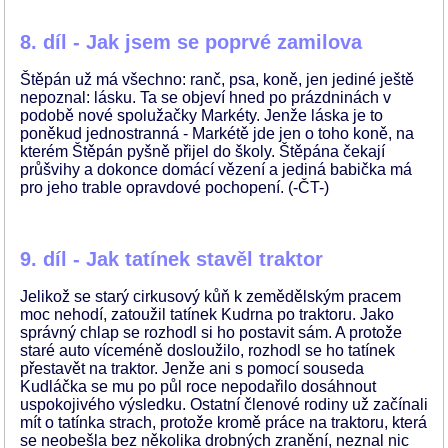
8. díl - Jak jsem se poprvé zamilova
Štěpán už má všechno: ranč, psa, koně, jen jediné ještě
nepoznal: lásku. Ta se objeví hned po prázdninách v
podobě nové spolužačky Markéty. Jenže láska je to
poněkud jednostranná - Markétě jde jen o toho koně, na
kterém Štěpán pyšně přijel do školy. Štěpána čekají
průšvihy a dokonce domácí vězení a jediná babička má
pro jeho trable opravdové pochopení. (-ČT-)
9. díl - Jak tatínek stavěl traktor
Jelikož se starý cirkusový kůň k zemědělským pracem
moc nehodí, zatoužil tatínek Kudrna po traktoru. Jako
správný chlap se rozhodl si ho postavit sám. A protože
staré auto víceméně dosloužilo, rozhodl se ho tatínek
přestavět na traktor. Jenže ani s pomocí souseda
Kudláčka se mu po půl roce nepodařilo dosáhnout
uspokojivého výsledku. Ostatní členové rodiny už začínali
mít o tatínka strach, protože kromě práce na traktoru, která
se neobešla bez několika drobných zranění, neznal nic