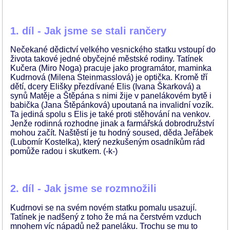
1. díl - Jak jsme se stali rančery
Nečekané dědictví velkého vesnického statku vstoupí do
života takové jedné obyčejné městské rodiny. Tatínek
Kučera (Miro Noga) pracuje jako programátor, maminka
Kudrnová (Milena Steinmasslová) je optička. Kromě tří
dětí, dcery Elišky přezdívané Elis (Ivana Škarková) a
synů Matěje a Štěpána s nimi žije v panelákovém bytě i
babička (Jana Štěpánková) upoutaná na invalidní vozík.
Ta jediná spolu s Elis je také proti stěhování na venkov.
Jenže rodinná rozhodne jinak a farmářská dobrodružství
mohou začít. Naštěstí je tu hodný soused, děda Jeřábek
(Lubomír Kostelka), který nezkušeným osadníkům rád
pomůže radou i skutkem. (-k-)
2. díl - Jak jsme se rozmnožili
Kudrnovi se na svém novém statku pomalu usazují.
Tatínek je nadšený z toho že má na čerstvém vzduch
mnohem víc nápadů než paneláku. Trochu se mu to