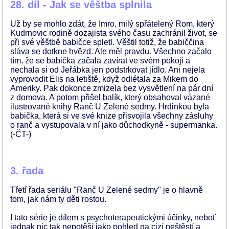
28. díl - Jak se věštba splnila
Už by se mohlo zdát, že Imro, milý spřátelený Rom, který
Kudrnovic rodině dozajista svého času zachránil život, se
při své věštbě babičce spletl. Věštil totiž, že babiččina
sláva se dotkne hvězd. Ale měl pravdu. Všechno začalo
tím, že se babička začala zavírat ve svém pokoji a
nechala si od Jeřábka jen podstrkovat jídlo. Ani nejela
vyprovodit Elis na letiště, když odlétala za Mikem do
Ameriky. Pak dokonce zmizela bez vysvětlení na pár dní
z domova. A potom přišel balík, který obsahoval vázané
ilustrované knihy Ranč U Zelené sedmy. Hrdinkou byla
babička, která si ve své knize přisvojila všechny zásluhy
o ranč a vystupovala v ní jako důchodkyně - supermanka.
(-ČT-)
3. řada
Třetí řada seriálu "Ranč U Zelené sedmy" je o hlavně
tom, jak nám ty děti rostou.
I tato série je dílem s psychoterapeutickými účinky, neboť
jednak nic tak nepotěší jako pohled na cizí neštěstí a