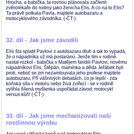
Hrocha, a babička, ta rovnou plánovala začlenit
zvěrolékaře do rodiny jako ženicha Elis. A co na to Elis?
Ta právě potkala Pavla, majitele autobazaru a
motocyklového závodníka. (-ČT-)
32. díl - Jak jsme závodili
Elis šla splatit Pavlovi z autobazaru dluh a tak to vypadá,
že o nápadníka už má postaráno. Jenže tím v rodině
nastal rozkol - babička s Matějem fandili Pavlovi, novému
nápadníkovi Elis, Štěpán, maminka a děda Jeřábek byli
proti, neboť se jim nezamlouvala jeho profese majitele
autobazaru. Při vášnivých debatách, co je lepší - zda
koňská síla v motoru nebo živá zvířecí - se v rodině
vylíhla šílená myšlenka uspořádat závod: motocykl
versus kůň! (-ČT-)
33. díl - Jak jsme mechanizovali naši
rostlinnou výrobu
Ani jasné vítězství koně nad motocyklem Elis