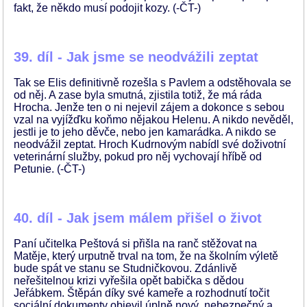
fakt, že někdo musí podojit kozy. (-ČT-)
39. díl - Jak jsme se neodvážili zeptat
Tak se Elis definitivně rozešla s Pavlem a odstěhovala se
od něj. A zase byla smutná, zjistila totiž, že má ráda
Hrocha. Jenže ten o ni nejevil zájem a dokonce s sebou
vzal na vyjížďku koňmo nějakou Helenu. A nikdo nevěděl,
jestli je to jeho děvče, nebo jen kamarádka. A nikdo se
neodvážil zeptat. Hroch Kudrnovým nabídl své doživotní
veterinární služby, pokud pro něj vychovají hříbě od
Petunie. (-ČT-)
40. díl - Jak jsem málem přišel o život
Paní učitelka Peštová si přišla na ranč stěžovat na
Matěje, který urputně trval na tom, že na školním výletě
bude spát ve stanu se Studničkovou. Zdánlivě
neřešitelnou krizi vyřešila opět babička s dědou
Jeřábkem. Štěpán díky své kameře a rozhodnutí točit
sociální dokumenty objevil úplně nový, nebezpečný a