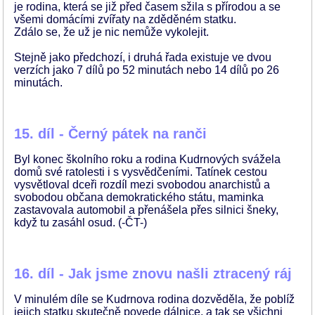
je rodina, která se již před časem sžila s přírodou a se
všemi domácími zvířaty na zděděném statku.
Zdálo se, že už je nic nemůže vykolejit.
Stejně jako předchozí, i druhá řada existuje ve dvou
verzích jako 7 dílů po 52 minutách nebo 14 dílů po 26
minutách.
15. díl - Černý pátek na ranči
Byl konec školního roku a rodina Kudrnových svážela
domů své ratolesti i s vysvědčeními. Tatínek cestou
vysvětloval dceři rozdíl mezi svobodou anarchistů a
svobodou občana demokratického státu, maminka
zastavovala automobil a přenášela přes silnici šneky,
když tu zasáhl osud. (-ČT-)
16. díl - Jak jsme znovu našli ztracený ráj
V minulém díle se Kudrnova rodina dozvěděla, že poblíž
jejich statku skutečně povede dálnice, a tak se všichni