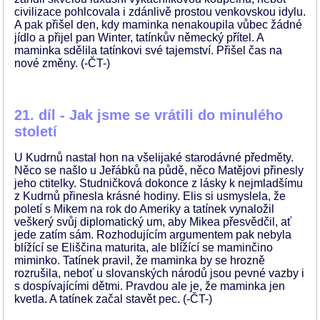
civilizace pohlcovala i zdánlivě prostou venkovskou idylu.
A pak přišel den, kdy maminka nenakoupila vůbec žádné
jídlo a přijel pan Winter, tatínkův německý přítel. A
maminka sdělila tatínkovi své tajemství. Přišel čas na
nové změny. (-ČT-)
21. díl - Jak jsme se vrátili do minulého
století
U Kudrnů nastal hon na všelijaké starodávné předměty.
Něco se našlo u Jeřábků na půdě, něco Matějovi přinesly
jeho ctitelky. Studničková dokonce z lásky k nejmladšímu
z Kudrnů přinesla krásné hodiny. Elis si usmyslela, že
poletí s Mikem na rok do Ameriky a tatínek vynaložil
veškerý svůj diplomatický um, aby Mikea přesvědčil, ať
jede zatím sám. Rozhodujícím argumentem pak nebyla
blížící se Eliščina maturita, ale blížící se maminčino
miminko. Tatínek pravil, že maminka by se hrozně
rozrušila, neboť u slovanských národů jsou pevné vazby i
s dospívajícími dětmi. Pravdou ale je, že maminka jen
kvetla. A tatínek začal stavět pec. (-ČT-)