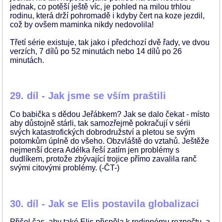
jednak, co potěší ještě víc, je pohled na milou trhlou
rodinu, která drží pohromadě i kdyby čert na koze jezdil,
což by ovšem maminka nikdy nedovolila!
Třetí série existuje, tak jako i předchozí dvě řady, ve dvou
verzích, 7 dílů po 52 minutách nebo 14 dílů po 26
minutách.
29. díl - Jak jsme se vším praštili
Co babička s dědou Jeřábkem? Jak se dalo čekat - místo
aby důstojně stárli, tak samozřejmě pokračují v sérii
svých katastrofických dobrodružství a pletou se svým
potomkům úplně do všeho. Obzvláště do vztahů. Ještěže
nejmenší dcera Adélka řeší zatím jen problémy s
dudlíkem, protože zbývající trojice přímo zavalila ranč
svými citovými problémy. (-ČT-)
30. díl - Jak se Elis postavila globalizaci
Přišel čas, aby také Elis přispěla k rodinnému rozpočtu, a