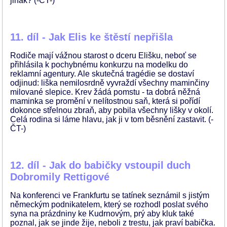
jinak? (-ČT-)
11. díl - Jak Elis ke štěstí nepřišla
Rodiče mají vážnou starost o dceru Elišku, neboť se
přihlásila k pochybnému konkurzu na modelku do
reklamní agentury. Ale skutečná tragédie se dostaví
odjinud: liška nemilosrdně vyvraždí všechny maminčiny
milované slepice. Krev žádá pomstu - ta dobrá něžná
maminka se promění v nelítostnou saň, která si pořídí
dokonce střelnou zbraň, aby pobila všechny lišky v okolí.
Celá rodina si láme hlavu, jak ji v tom běsnění zastavit. (-
ČT-)
12. díl - Jak do babičky vstoupil duch
Dobromily Rettigové
Na konferenci ve Frankfurtu se tatínek seznámil s jistým
německým podnikatelem, který se rozhodl poslat svého
syna na prázdniny ke Kudrnovým, prý aby kluk také
poznal, jak se jinde žije, neboli z trestu, jak praví babička.