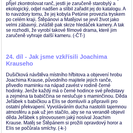
přijel zkontrolovat ranč, jestli je zaručeně starobylý a
ekologický, odjel nadšen a slíbil zařadit jej do katalogu. A
to navzdory tomu, že jej kobyla Petúnie provezla tryskem
po celém kraji. Štěpánovi a Matějovi se jevil život jako
velmi zábavný, zvláště pak skrze hledáček kamery. A tak
se rozhodli, že vyrobí takové filmové drama, které jim
zaručeně vyhraje další kameru. (-ČT-)
24. díl - Jak jsme vzkřísili Joachima
Krauseho
Dušičková návštěva místního hřbitova a objevení hrobu
Joachima Krause, původního majitele jejich ranče,
přivedlo maminku na nápad zavést v rodině černé
hodinky. Jenže každý má o černé hodince své představy
a zejména ta babiččina se neslučuje s maminčinou. Děda
Jeřábek s babičkou a Elis se domluvili a připravili pro
ostatní překvapení. Vyvoláváním ducha nastolili tajemnou
atmosféru a pak už jen stačilo, aby se na verandě objevil
děda Jeřábek s plnovousem jaký nosíval Joachim
Krause. Matěj se Štěpánem si prožili opravdový horor a
Elis se počůrala smíchy. (-k-)