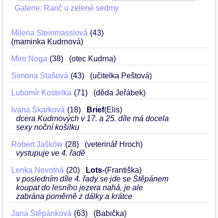
Galerie: Ranč u zelené sedmy
Milena Steinmasslová
43
(maminka Kudrnová)
Miro Noga
38
(otec Kudrna)
Simona Stašová
43
(učitelka Peštová)
Lubomír Kostelka
71
(děda Jeřábek)
Ivana Škarková
18
Brief
(Elis)
dcera Kudrnových v 17. a 25. díle má docela
sexy noční košilku
Robert Jašków
28
(veterinář Hroch)
vystupuje ve 4. řadě
Lenka Novotná
20
Lots-
(Františka)
v posledním díle 4. řady se jde se Štěpánem
koupat do lesního jezera nahá, je ale
zabrána poměrně z dálky a krátce
Jana Štěpánková
63
(Babička)