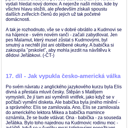
vydali hledat nový domov. A nejenže našli místo, kde by
všichni hlavu složili, ale především získali spoustu
dalších zvířecích členů do jejich už tak početné
domácnosti.
A tak je rozhodnuto, vše se v dobré obrátilo a Kudrnovi se
na hájence - svém novém ranči - začali zabydlovat. Jen
pes Malamut, který musel zůstat s Kudrnovými, byl
smutný a nechtěl jíst ani oblíbené okurky. A babička si
zakoupila "prskolet", aby mohla jezdit na návštěvu k
dědovi Jeřábkovi. (-ČT-)
17. díl - Jak vypukla česko-americká válka
Po svém návratu z anglického jazykového kurzu byla Elis
divná a přestala mluvit česky. Štěpán s Matějem
vymysleli, že jí tam asi vyměnili vnitřek, jako když se v
počítači vymění disketa. Ale babička byla jiného mínění -
a správného: Elis se zamilovala. Ano, Elis se zamilovala
do amerického lektora Mikea a babička mamince
oznámila, že se bude vdávat. Ona - babička - za souseda
Jeřábka. Bylo toho najednou na Kudrnovic rodinu moc -
zvláště, když se v šuplíku mezi tatínkovými ponožkami