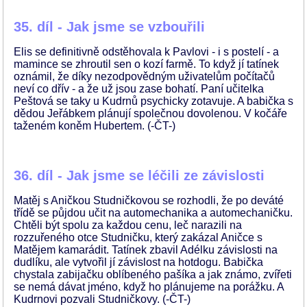
35. díl - Jak jsme se vzbouřili
Elis se definitivně odstěhovala k Pavlovi - i s postelí - a
mamince se zhroutil sen o kozí farmě. To když jí tatínek
oznámil, že díky nezodpovědným uživatelům počítačů
neví co dřív - a že už jsou zase bohatí. Paní učitelka
Peštová se taky u Kudrnů psychicky zotavuje. A babička s
dědou Jeřábkem plánují společnou dovolenou. V kočáře
taženém koněm Hubertem. (-ČT-)
36. díl - Jak jsme se léčili ze závislosti
Matěj s Aničkou Studničkovou se rozhodli, že po deváté
třídě se půjdou učit na automechanika a automechaničku.
Chtěli být spolu za každou cenu, leč narazili na
rozzuřeného otce Studničku, který zakázal Aničce s
Matějem kamarádit. Tatínek zbavil Adélku závislosti na
dudlíku, ale vytvořil jí závislost na hotdogu. Babička
chystala zabijačku oblíbeného pašíka a jak známo, zvířeti
se nemá dávat jméno, když ho plánujeme na porážku. A
Kudrnovi pozvali Studničkovy. (-ČT-)